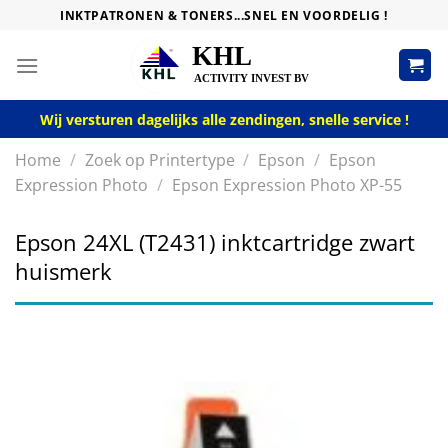
Skip
INKTPATRONEN & TONERS...SNEL EN VOORDELIG !
to
content
Wij versturen dagelijks alle zendingen, snelle service !
Home
/
Zoek op Printertype
/
Epson
/
Epson
Expression Photo
/
Epson Expression Photo XP-55
Epson 24XL (T2431) inktcartridge zwart
huismerk