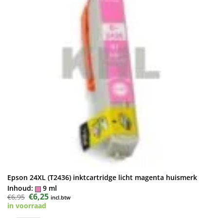
Epson 24XL (T2436) inktcartridge licht magenta huismerk
Inhoud:
9 ml
Oorspronkelijke
€
6,25
Huidige
€
6,95
incl.btw
prijs
prijs
in voorraad
was:
is:
€6,95.
€6,25.