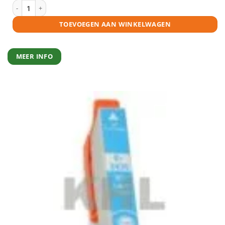
Epson 24XL (T2436) inktcartridge licht magenta huismerk aantal
TOEVOEGEN AAN WINKELWAGEN
MEER INFO