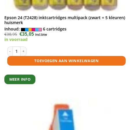
Epson 24 (T2428) inktcartridges multipack (zwart + 5 kleuren)
huismerk
Inhoud:
6 cartridges
Oorspronkelijke
€
35,05
Huidige
€
38,95
incl.btw
prijs
prijs
in voorraad
was:
is:
€38,95.
€35,05.
Epson 24 (T2428) inktcartridges multipack (zwart + 5 kleuren) huismerk
TOEVOEGEN AAN WINKELWAGEN
MEER INFO