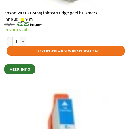
Epson 24XL (T2434) inktcartridge geel huismerk
Inhoud:
9 ml
Oorspronkelijke
€
6,25
Huidige
€
6,95
incl.btw
prijs
prijs
in voorraad
was:
is:
€6,95.
€6,25.
Epson 24XL (T2434) inktcartridge geel huismerk aantal
TOEVOEGEN AAN WINKELWAGEN
MEER INFO