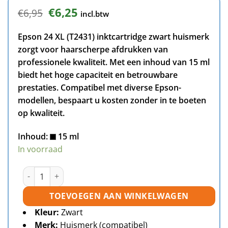
Oorspronkelijke
Huidige
€
6,25
€
6,95
incl.btw
prijs
prijs
was:
is:
Epson 24 XL (T2431) inktcartridge zwart huismerk
€6,95.
€6,25.
zorgt voor haarscherpe afdrukken van
professionele kwaliteit. Met een inhoud van 15 ml
biedt het hoge capaciteit en betrouwbare
prestaties. Compatibel met diverse Epson-
modellen, bespaart u kosten zonder in te boeten
op kwaliteit.
Inhoud:
15 ml
In voorraad
Epson 24XL (T2431) inktcartridge zwart huismerk aantal
TOEVOEGEN AAN WINKELWAGEN
Kleur:
Zwart
Merk:
Huismerk (compatibel)