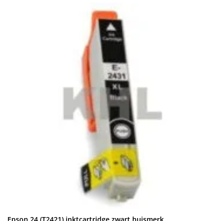
Epson 24 (T2421) inktcartridge zwart huismerk