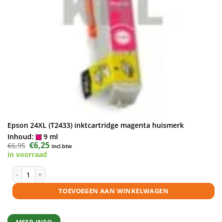
Epson 24XL (T2433) inktcartridge magenta huismerk
Inhoud:
9 ml
Oorspronkelijke
€
6,25
Huidige
€
6,95
incl.btw
prijs
prijs
in voorraad
was:
is:
€6,95.
€6,25.
Epson 24XL (T2433) inktcartridge magenta huismerk aantal
TOEVOEGEN AAN WINKELWAGEN