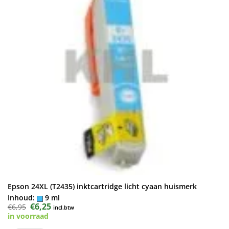
Epson 24XL (T2435) inktcartridge licht cyaan huismerk
Inhoud:
9 ml
Oorspronkelijke
€
6,25
Huidige
€
6,95
incl.btw
prijs
prijs
in voorraad
was:
is:
€6,95.
€6,25.