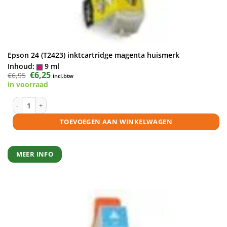
Epson 24 (T2423) inktcartridge magenta huismerk
Inhoud:
9 ml
Oorspronkelijke
€
6,25
Huidige
€
6,95
incl.btw
prijs
prijs
in voorraad
was:
is:
€6,95.
€6,25.
Epson 24 (T2423) inktcartridge magenta huismerk aantal
TOEVOEGEN AAN WINKELWAGEN
MEER INFO