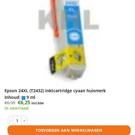
Epson 24XL (T2432) inktcartridge cyaan huismerk
Inhoud:
9 ml
Oorspronkelijke
€
6,25
Huidige
€
6,95
incl.btw
prijs
prijs
in voorraad
was:
is:
€6,95.
€6,25.
Epson 24XL (T2432) inktcartridge cyaan huismerk aantal
TOEVOEGEN AAN WINKELWAGEN