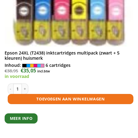
Epson 24XL (T2438) inktcartridges multipack (zwart + 5
kleuren) huismerk
Inhoud:
6 cartridges
Oorspronkelijke
€
35,05
Huidige
€
38,95
incl.btw
prijs
prijs
in voorraad
was:
is:
€38,95.
€35,05.
Epson 24XL (T2438) inktcartridges multipack (zwart + 5 kleuren) huism
TOEVOEGEN AAN WINKELWAGEN
MEER INFO