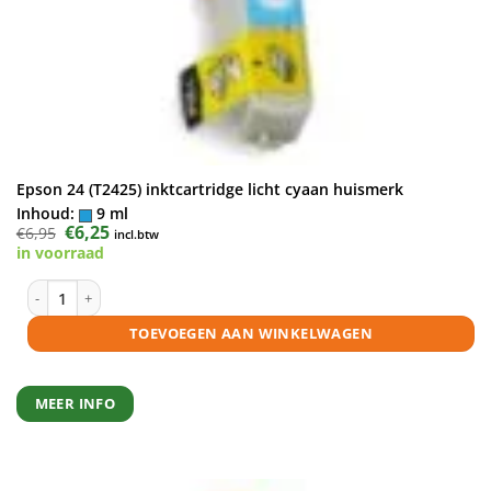
Epson 24 (T2425) inktcartridge licht cyaan huismerk
Inhoud:
9 ml
Oorspronkelijke
€
6,25
Huidige
€
6,95
incl.btw
prijs
prijs
in voorraad
was:
is:
€6,95.
€6,25.
Epson 24 (T2425) inktcartridge licht cyaan huismerk aantal
TOEVOEGEN AAN WINKELWAGEN
MEER INFO