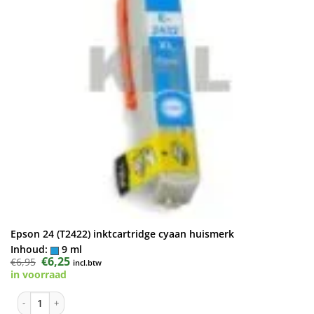
Epson 24 (T2422) inktcartridge cyaan huismerk
Inhoud:
9 ml
Oorspronkelijke
€
6,25
Huidige
€
6,95
incl.btw
prijs
prijs
in voorraad
was:
is:
€6,95.
€6,25.
Epson 24 (T2422) inktcartridge cyaan huismerk aantal