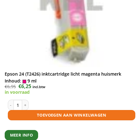
Epson 24 (T2426) inktcartridge licht magenta huismerk
Inhoud:
9 ml
Oorspronkelijke
€
6,25
Huidige
€
6,95
incl.btw
prijs
prijs
in voorraad
was:
is:
€6,95.
€6,25.
Epson 24 (T2426) inktcartridge licht magenta huismerk aantal
TOEVOEGEN AAN WINKELWAGEN
MEER INFO