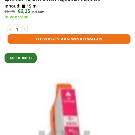
Inhoud:
15 ml
Oorspronkelijke
€
6,25
Huidige
€
6,95
incl.btw
prijs
prijs
in voorraad
was:
is:
€6,95.
€6,25.
Epson 24 (T2421) inktcartridge zwart huismerk aantal
TOEVOEGEN AAN WINKELWAGEN
MEER INFO