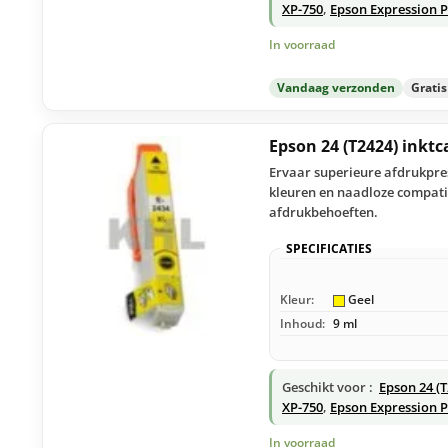
XP-750
,
Epson Expression 
In voorraad
Vandaag verzonden
Grati
Epson 24 (T2424) inktc
Ervaar superieure afdrukpres
kleuren en naadloze compatib
afdrukbehoeften.
SPECIFICATIES
Kleur:
Geel
Inhoud:
9 ml
Geschikt voor :
Epson 24 (
XP-750
,
Epson Expression 
In voorraad