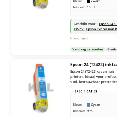
Kleur:
Zwart
Inhoud:
15 ml
Geschikt voor :
Epson 24 (
XP-750
,
Epson Expression 
In voorraad
Vandaag verzonden
Grati
Epson 24 (T2422) inkt
Epson 24 (T2422) cyaan huism
printers, ideaal voor profes
9 ml, betrouwbare prestaties
SPECIFICATIES
Kleur:
Cyaan
Inhoud:
9 ml