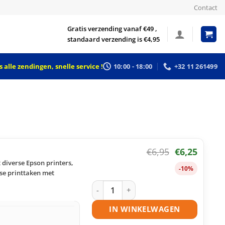
Contact
Gratis verzending vanaf €49 ,
standaard verzending is €4,95
 alle zendingen, snelle service !
10:00 - 18:00
+32 11 261499
€
6,95
€
6,25
 diverse Epson printers,
-10%
kse printtaken met
Epson 24 (T2421) inktcartridge zwart 
IN WINKELWAGEN