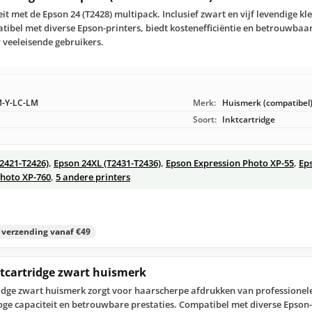
 met de Epson 24 (T2428) multipack. Inclusief zwart en vijf levendige kl
ibel met diverse Epson-printers, biedt kostenefficiëntie en betrouwbaar
 veeleisende gebruikers.
-Y-LC-LM
Merk:
Huismerk (compatibel
Soort:
Inktcartridge
T2421-T2426)
,
Epson 24XL (T2431-T2436)
,
Epson Expression Photo XP-55
,
Ep
Photo XP-760
,
5 andere printers
s verzending vanaf €49
ktcartridge zwart huismerk
ridge zwart huismerk zorgt voor haarscherpe afdrukken van professionele
oge capaciteit en betrouwbare prestaties. Compatibel met diverse Epson