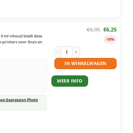
€
6,95
€
6,25
t 9 ml inhoud biedt deze
-10%
-printers voor thuis en
Epson 24 (T2425) inktcartridge licht c
IN WINKELWAGEN
MEER INFO
son Expression Photo