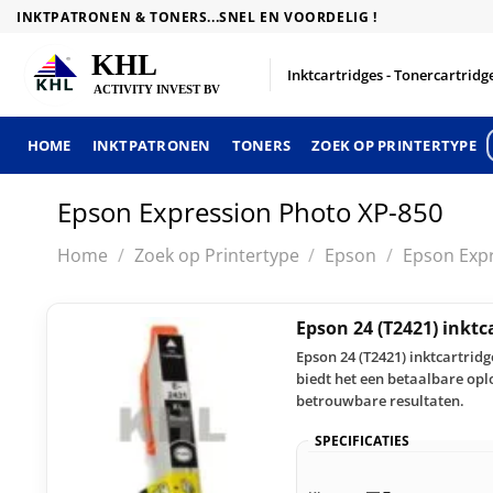
Skip
INKTPATRONEN & TONERS...SNEL EN VOORDELIG !
to
content
Inktcartridges - Tonercartridge
HOME
INKTPATRONEN
TONERS
ZOEK OP PRINTERTYPE
Epson Expression Photo XP-850
Home
/
Zoek op Printertype
/
Epson
/
Epson Exp
Epson 24 (T2421) inkt
Epson 24 (T2421) inktcartrid
biedt het een betaalbare oplo
betrouwbare resultaten.
SPECIFICATIES