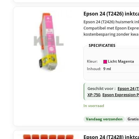
Epson 24 (T2426) inkt
Epson 24 (T2426) huismerk in
Compatibel met Epson Express
kostenbesparing zonder kwali
SPECIFICATIES
Kleur:
Licht Magenta
Inhoud:
9 ml
Geschikt voor :
Epson 24 (
XP-750
,
Epson Expression 
In voorraad
Vandaag verzonden
Grati
Epson 24 (T2428) inktc