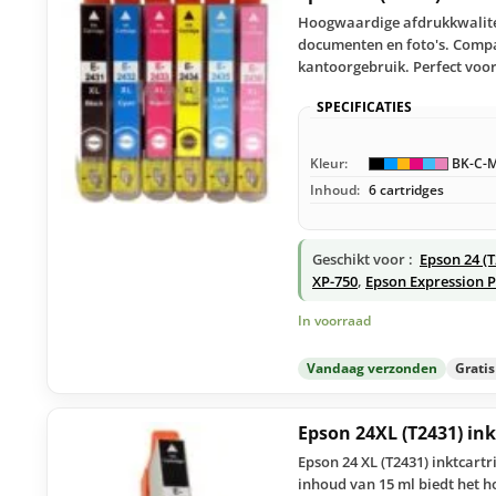
Hoogwaardige afdrukkwaliteit
documenten en foto's. Compat
kantoorgebruik. Perfect voor
SPECIFICATIES
Kleur:
BK-C-M
Inhoud:
6 cartridges
Geschikt voor :
Epson 24 (
XP-750
,
Epson Expression 
In voorraad
Vandaag verzonden
Grati
Epson 24XL (T2431) in
Epson 24 XL (T2431) inktcart
inhoud van 15 ml biedt het h