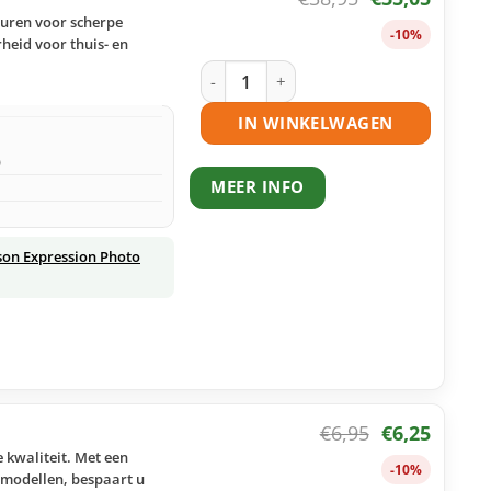
euren voor scherpe
-10%
heid voor thuis- en
Epson 24 (T2428) inktcartridges multi
IN WINKELWAGEN
)
MEER INFO
son Expression Photo
€
6,95
€
6,25
 kwaliteit. Met een
-10%
-modellen, bespaart u