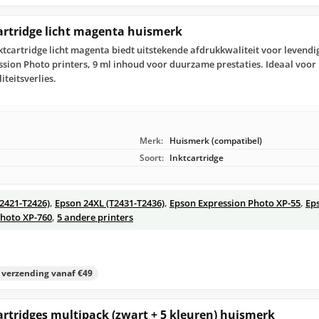
cartridge licht magenta huismerk
ktcartridge licht magenta biedt uitstekende afdrukkwaliteit voor levendi
ion Photo printers, 9 ml inhoud voor duurzame prestaties. Ideaal voor 
teitsverlies.
Merk:
Huismerk (compatibel)
Soort:
Inktcartridge
T2421-T2426)
,
Epson 24XL (T2431-T2436)
,
Epson Expression Photo XP-55
,
Ep
Photo XP-760
,
5 andere printers
s verzending vanaf €49
artridges multipack (zwart + 5 kleuren) huismerk