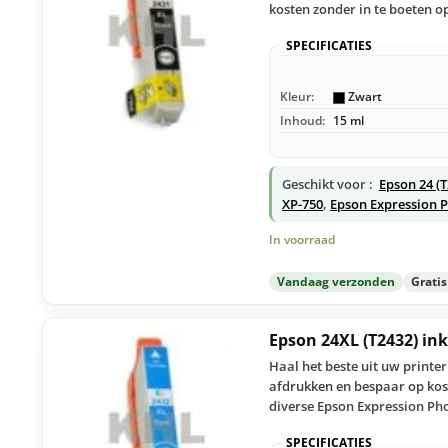
kosten zonder in te boeten op
SPECIFICATIES
Kleur:
Zwart
Inhoud:
15 ml
Geschikt voor :
Epson 24 (
XP-750
,
Epson Expression 
In voorraad
Vandaag verzonden
Grati
Epson 24XL (T2432) in
Haal het beste uit uw printe
afdrukken en bespaar op kost
diverse Epson Expression Ph
SPECIFICATIES