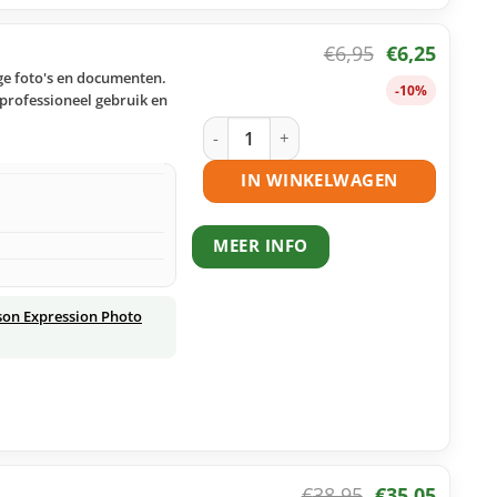
€
6,95
€
6,25
ge foto's en documenten.
-10%
professioneel gebruik en
Epson 24 (T2426) inktcartridge licht 
IN WINKELWAGEN
MEER INFO
son Expression Photo
€
38,95
€
35,05