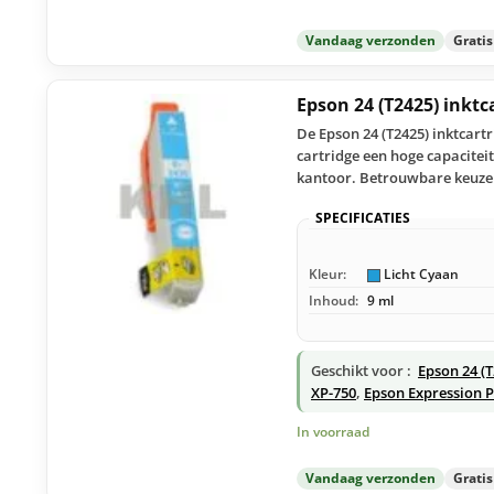
Vandaag verzonden
Grati
Epson 24 (T2425) inktc
De Epson 24 (T2425) inktcartr
cartridge een hoge capacitei
kantoor. Betrouwbare keuze 
SPECIFICATIES
Kleur:
Licht Cyaan
Inhoud:
9 ml
Geschikt voor :
Epson 24 (
XP-750
,
Epson Expression 
In voorraad
Vandaag verzonden
Grati