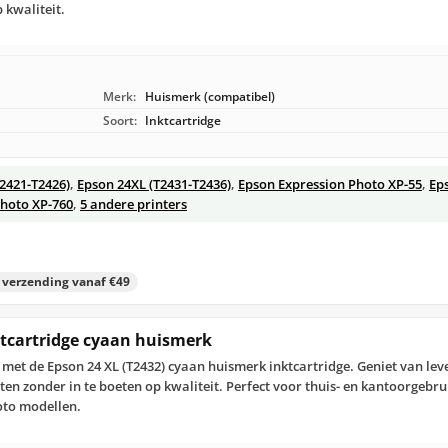
 kwaliteit.
Merk:
Huismerk (compatibel)
Soort:
Inktcartridge
T2421-T2426)
,
Epson 24XL (T2431-T2436)
,
Epson Expression Photo XP-55
,
Ep
Photo XP-760
,
5 andere printers
s verzending vanaf €49
ktcartridge cyaan huismerk
r met de Epson 24 XL (T2432) cyaan huismerk inktcartridge. Geniet van l
en zonder in te boeten op kwaliteit. Perfect voor thuis- en kantoorgebr
oto modellen.