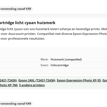
s verzending vanaf €49
artridge licht cyaan huismerk
idge licht cyaan van ons huismerk levert scherpe en levendige prints. Me
t voor duurzaam printen. Compatibel met diverse Epson Expression Photo
voor professionele resultaten.
Merk:
Huismerk (compatibel)
Soort:
Inktcartridge
T2421-T2426)
,
Epson 24XL (T2431-T2436)
,
Epson Expression Photo XP-55
,
Ep
Photo XP-760
,
5 andere printers
s verzending vanaf €49