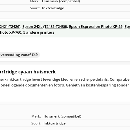
Merk:
Huismerk (compatibel)
Soort:
Inktcartridge
T2421-T2426)
,
Epson 24XL (T2431-T2436)
,
Epson Expression Photo XP-55
,
Ep
Photo XP-760
,
5 andere printers
s verzending vanaf €49
cartridge cyaan huismerk
erk inktcartridge levert levendige kleuren en scherpe details. Compatibe
sioneel ogende documenten en foto's. Geniet van kostenbesparing zonder 
.
Merk:
Huismerk (compatibel)
Soort:
Inktcartridge