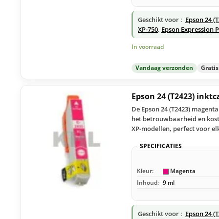
Geschikt voor :
Epson 24 (
XP-750
,
Epson Expression 
In voorraad
Vandaag verzonden
Grati
Epson 24 (T2423) inkt
De Epson 24 (T2423) magenta 
het betrouwbaarheid en koste
XP-modellen, perfect voor el
SPECIFICATIES
Kleur:
Magenta
Inhoud:
9 ml
Geschikt voor :
Epson 24 (