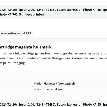
T2421-T2426)
,
Epson 24XL (T2431-T2436)
,
Epson Expression Photo XP-55
,
Ep
Photo XP-760
,
5 andere printers
s verzending vanaf €49
cartridge magenta huismerk
huismerk inktcartridge garandeert levendige kleuren en scherpe details.
nefficiëntie voor professioneel en thuisgebruik. Compatibel met divers
ke printuitdaging.
Merk:
Huismerk (compatibel)
Soort:
Inktcartridge
T2421-T2426)
,
Epson 24XL (T2431-T2436)
,
Epson Expression Photo XP-55
,
Ep