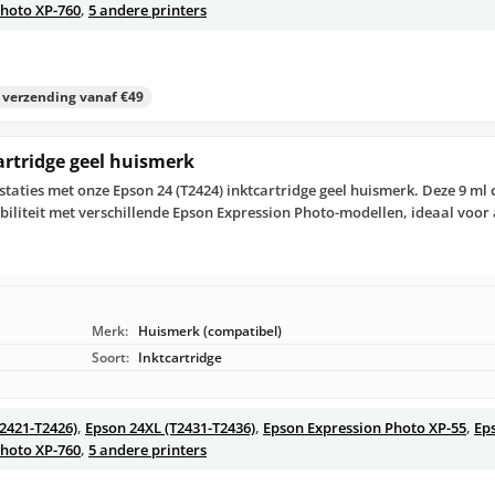
Photo XP-760
,
5 andere printers
s verzending vanaf €49
artridge geel huismerk
taties met onze Epson 24 (T2424) inktcartridge geel huismerk. Deze 9 ml c
iliteit met verschillende Epson Expression Photo-modellen, ideaal voor 
Merk:
Huismerk (compatibel)
Soort:
Inktcartridge
T2421-T2426)
,
Epson 24XL (T2431-T2436)
,
Epson Expression Photo XP-55
,
Ep
Photo XP-760
,
5 andere printers