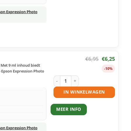
son Expression Photo
€
6,95
€
6,25
 Met 9 ml inhoud biedt
-10%
e Epson Expression Photo
Epson 24 (T2423) inktcartridge magen
IN WINKELWAGEN
MEER INFO
son Expression Photo