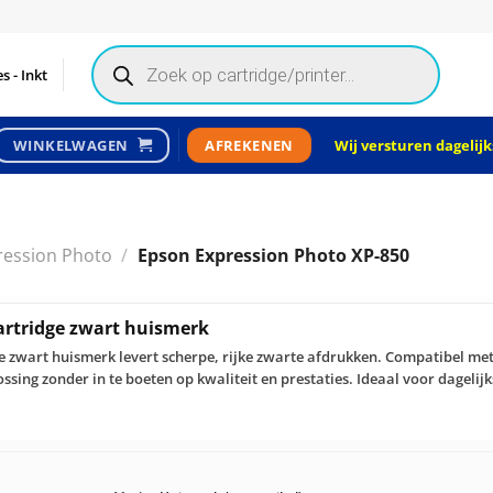
Products
search
s - Inkt
Wij versturen dagelijks
WINKELWAGEN
AFREKENEN
ression Photo
/
Epson Expression Photo XP-850
cartridge zwart huismerk
ge zwart huismerk levert scherpe, rijke zwarte afdrukken. Compatibel met
ssing zonder in te boeten op kwaliteit en prestaties. Ideaal voor dagelij