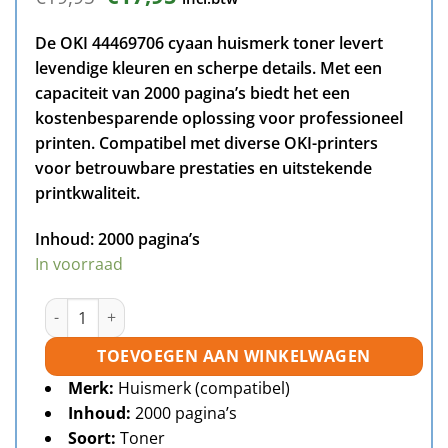
prijs
prijs
was:
is:
De OKI 44469706 cyaan huismerk toner levert
€19,95.
€17,95.
levendige kleuren en scherpe details. Met een
capaciteit van 2000 pagina’s biedt het een
kostenbesparende oplossing voor professioneel
printen. Compatibel met diverse OKI-printers
voor betrouwbare prestaties en uitstekende
printkwaliteit.
Inhoud:
2000 pagina’s
In voorraad
OKI 44469706 toner cyaan huismerk aantal
TOEVOEGEN AAN WINKELWAGEN
Merk:
Huismerk (compatibel)
Inhoud:
2000 pagina’s
Soort:
Toner