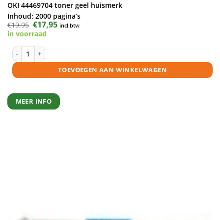
OKI 44469704 toner geel huismerk
Inhoud:
2000 pagina’s
Oorspronkelijke
€
17,95
Huidige
€
19,95
incl.btw
prijs
prijs
in voorraad
was:
is:
€19,95.
€17,95.
OKI 44469704 toner geel huismerk aantal
TOEVOEGEN AAN WINKELWAGEN
MEER INFO