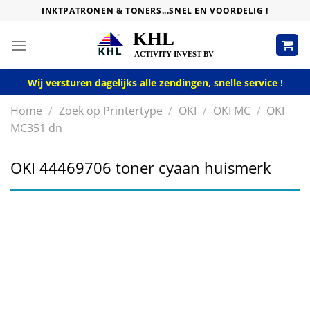
Skip
INKTPATRONEN & TONERS...SNEL EN VOORDELIG !
to
content
Wij versturen dagelijks alle zendingen, snelle service !
Home
/
Zoek op Printertype
/
OKI
/
OKI MC
/
OKI
MC351 dn
OKI 44469706 toner cyaan huismerk