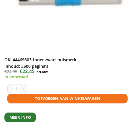
OKI 44469803 toner zwart huismerk
Inhoud:
3500 pagina’s
Oorspronkelijke
€
22,45
Huidige
€
24,95
incl.btw
prijs
prijs
in voorraad
was:
is:
€24,95.
€22,45.
OKI 44469803 toner zwart huismerk aantal
TOEVOEGEN AAN WINKELWAGEN
MEER INFO