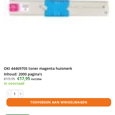
OKI 44469705 toner magenta huismerk
Inhoud:
2000 pagina’s
Oorspronkelijke
€
17,95
Huidige
€
19,95
incl.btw
prijs
prijs
in voorraad
was:
is:
€19,95.
€17,95.
OKI 44469705 toner magenta huismerk aantal
TOEVOEGEN AAN WINKELWAGEN