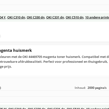
04 Y
,
OKI C310 dn
,
OKI C330 dn
,
OKI C331 dn
,
OKI C510 dn
,
10 andere print
agenta huismerk
 kleuren met de OKI 44469705 magenta toner huismerk. Compatibel met di
betrouwbare afdrukkwaliteit. Perfect voor professioneel en thuisgebruik,
ge prijs.
)
Inhoud:
2000 pagina’s
05 M
,
OKI C310 dn
,
OKI C330 dn
,
OKI C331 dn
,
OKI C510 dn
,
10 andere prin