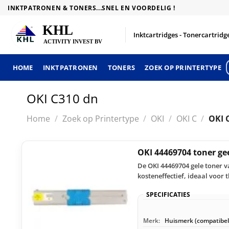
Skip
INKTPATRONEN & TONERS...SNEL EN VOORDELIG !
to
content
Inktcartridges - Tonercartridge
HOME
INKTPATRONEN
TONERS
ZOEK OP PRINTERTYPE
OKI C310 dn
Home
/
Zoek op Printertype
/
OKI
/
OKI C
/
OKI 
OKI 44469704 toner ge
De OKI 44469704 gele toner 
kosteneffectief, ideaal voor
SPECIFICATIES
Merk:
Huismerk (compatibel