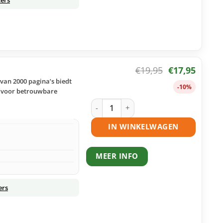
€
19,95
€
17,95
 van 2000 pagina’s biedt
-10%
s voor betrouwbare
OKI 44469706 toner cyaan huismerk a
IN WINKELWAGEN
MEER INFO
ers