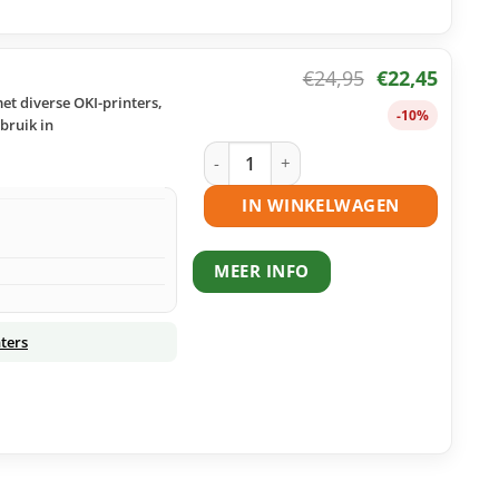
€
24,95
€
22,45
et diverse OKI-printers,
-10%
bruik in
OKI 44469803 toner zwart huismerk aa
IN WINKELWAGEN
MEER INFO
ters