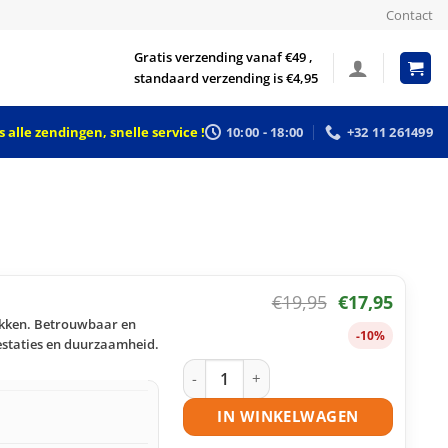
Contact
Gratis verzending vanaf €49 ,
standaard verzending is €4,95
 alle zendingen, snelle service !
10:00 - 18:00
+32 11 261499
€
19,95
€
17,95
rukken. Betrouwbaar en
-10%
restaties en duurzaamheid.
OKI 44469704 toner geel huismerk aan
IN WINKELWAGEN