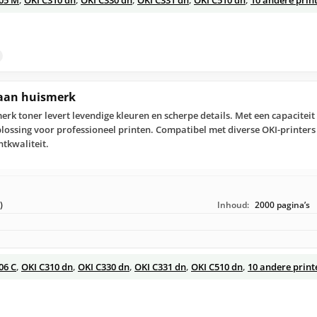
yaan huismerk
rk toner levert levendige kleuren en scherpe details. Met een capaciteit
lossing voor professioneel printen. Compatibel met diverse OKI-printer
ntkwaliteit.
)
Inhoud:
2000 pagina’s
06 C
,
OKI C310 dn
,
OKI C330 dn
,
OKI C331 dn
,
OKI C510 dn
,
10 andere print