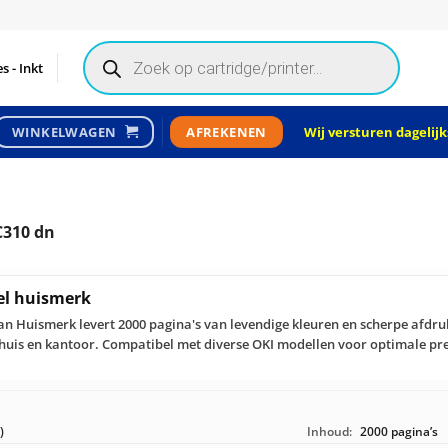
Products
search
s - Inkt
Wij versturen dagelijks
WINKELWAGEN
AFREKENEN
C310 dn
el huismerk
van Huismerk levert 2000 pagina's van levendige kleuren en scherpe afd
 thuis en kantoor. Compatibel met diverse OKI modellen voor optimale p
)
Inhoud:
2000 pagina’s