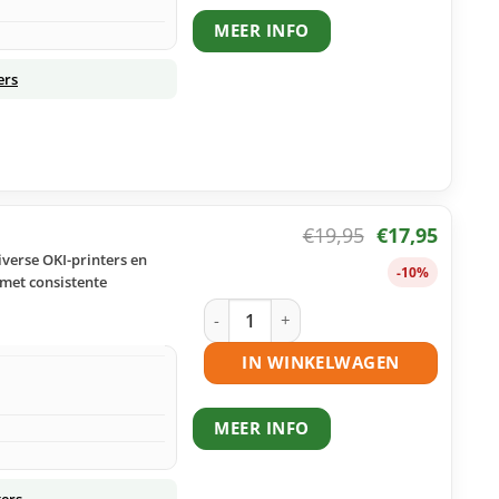
MEER INFO
ers
€
19,95
€
17,95
verse OKI-printers en
-10%
 met consistente
OKI 44469705 toner magenta huismerk
IN WINKELWAGEN
MEER INFO
ters