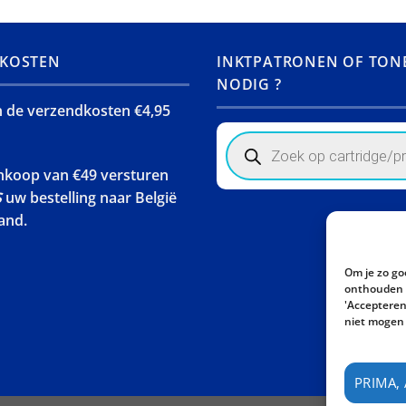
KOSTEN
INKTPATRONEN OF TON
NODIG ?
jn de verzendkosten €4,95
Products
search
ankoop van €49 versturen
S
uw bestelling naar België
and.
Om je zo go
onthouden w
'Accepteren'
niet mogen 
PRIMA,