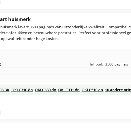
wart huismerk
huismerk levert 3500 pagina's van uitzonderlijke kwaliteit. Compatibel m
ldere afdrukken en betrouwbare prestaties. Perfect voor professioneel ge
opkwaliteit zonder hoge kosten.
)
Inhoud:
3500 pagina’s
03 BK
,
OKI C310 dn
,
OKI C330 dn
,
OKI C331 dn
,
OKI C510 dn
,
10 andere prin