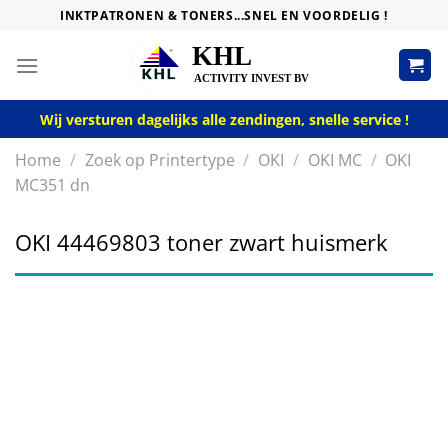
Skip
INKTPATRONEN & TONERS...SNEL EN VOORDELIG !
to
content
Wij versturen dagelijks alle zendingen, snelle service !
Home
/
Zoek op Printertype
/
OKI
/
OKI MC
/
OKI
MC351 dn
OKI 44469803 toner zwart huismerk