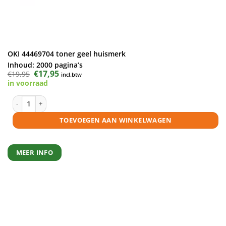
OKI 44469704 toner geel huismerk
Inhoud:
2000 pagina’s
Oorspronkelijke
€
17,95
Huidige
€
19,95
incl.btw
prijs
prijs
in voorraad
was:
is:
€19,95.
€17,95.
OKI 44469704 toner geel huismerk aantal
TOEVOEGEN AAN WINKELWAGEN
MEER INFO