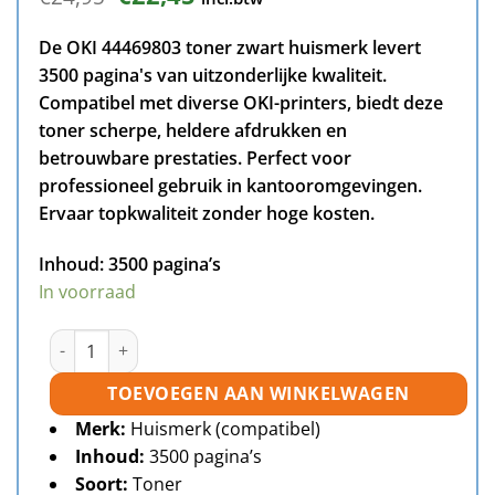
prijs
prijs
was:
is:
De OKI 44469803 toner zwart huismerk levert
€24,95.
€22,45.
3500 pagina's van uitzonderlijke kwaliteit.
Compatibel met diverse OKI-printers, biedt deze
toner scherpe, heldere afdrukken en
betrouwbare prestaties. Perfect voor
professioneel gebruik in kantooromgevingen.
Ervaar topkwaliteit zonder hoge kosten.
Inhoud:
3500 pagina’s
In voorraad
OKI 44469803 toner zwart huismerk aantal
TOEVOEGEN AAN WINKELWAGEN
Merk:
Huismerk (compatibel)
Inhoud:
3500 pagina’s
Soort:
Toner