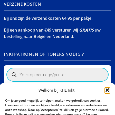
VERZENDKOSTEN
Bij ons zijn de verzendkosten €4,95 per pakje.
Bij een aankoop van €49 versturen wij
GRATIS
uw
bestelling naar België en Nederland.
INKTPATRONEN OF TONERS NODIG ?
Products
search
Welkom bij KHL Inkt !
Winkelinformatie
Om je zo goed mogelijk te helpen, maken we gebruik van cookies.
Activity Invest BV - KHL, Kempische Steenweg 274
Hiermee onthouden we bijvoorbeeld je voorkeuren en verbeteren we
3500 Hasselt - België BE0862447190
onze webshop. Door op 'Accepteren' te klikken ga je hiermee akkoord.
Bepaal je liever zelf wat we wel en niet mogen meten? Pas dan