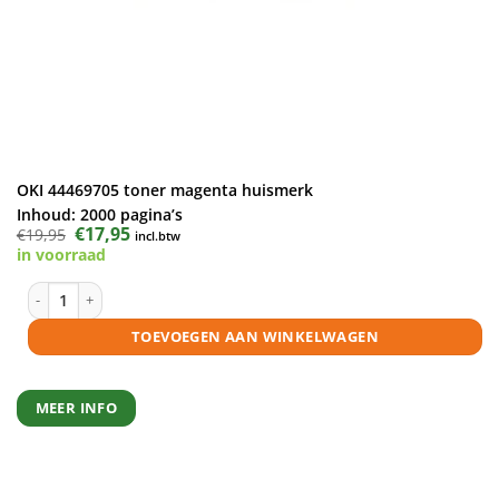
OKI 44469705 toner magenta huismerk
Inhoud:
2000 pagina’s
Oorspronkelijke
€
17,95
Huidige
€
19,95
incl.btw
prijs
prijs
in voorraad
was:
is:
€19,95.
€17,95.
OKI 44469705 toner magenta huismerk aantal
TOEVOEGEN AAN WINKELWAGEN
MEER INFO