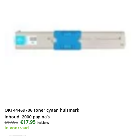
OKI 44469706 toner cyaan huismerk
Inhoud:
2000 pagina’s
Oorspronkelijke
€
17,95
Huidige
€
19,95
incl.btw
prijs
prijs
in voorraad
was:
is:
€19,95.
€17,95.