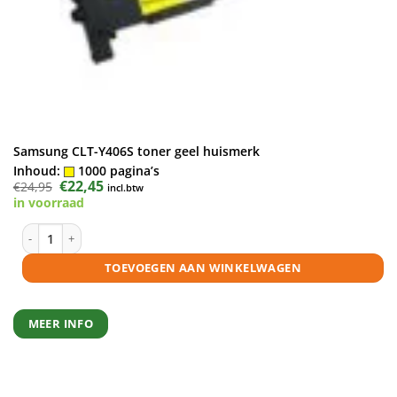
Samsung CLT-Y406S toner geel huismerk
Inhoud:
1000 pagina’s
Oorspronkelijke
€
22,45
Huidige
€
24,95
incl.btw
prijs
prijs
in voorraad
was:
is:
€24,95.
€22,45.
Samsung CLT-Y406S toner geel huismerk aantal
TOEVOEGEN AAN WINKELWAGEN
MEER INFO