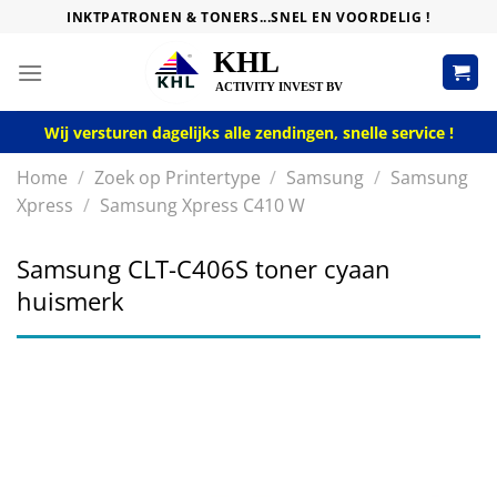
Skip
INKTPATRONEN & TONERS...SNEL EN VOORDELIG !
to
content
Wij versturen dagelijks alle zendingen, snelle service !
Home
/
Zoek op Printertype
/
Samsung
/
Samsung
Xpress
/
Samsung Xpress C410 W
Samsung CLT-C406S toner cyaan
huismerk