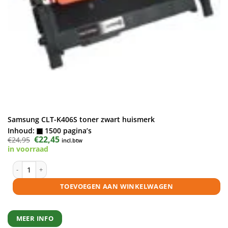
Samsung CLT-K406S toner zwart huismerk
Inhoud:
1500 pagina’s
Oorspronkelijke
€
22,45
Huidige
€
24,95
incl.btw
prijs
prijs
in voorraad
was:
is:
€24,95.
€22,45.
Samsung CLT-K406S toner zwart huismerk aantal
TOEVOEGEN AAN WINKELWAGEN
MEER INFO