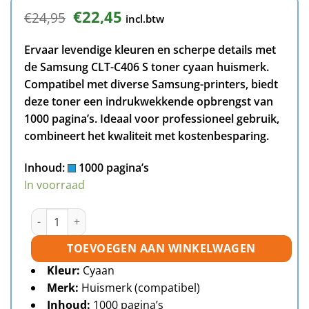
Oorspronkelijke
Huidige
€
22,45
€
24,95
incl.btw
prijs
prijs
was:
is:
Ervaar levendige kleuren en scherpe details met
€24,95.
€22,45.
de Samsung CLT-C406 S toner cyaan huismerk.
Compatibel met diverse Samsung-printers, biedt
deze toner een indrukwekkende opbrengst van
1000 pagina’s. Ideaal voor professioneel gebruik,
combineert het kwaliteit met kostenbesparing.
Inhoud:
1000 pagina’s
In voorraad
Samsung CLT-C406S toner cyaan huismerk aantal
TOEVOEGEN AAN WINKELWAGEN
Kleur:
Cyaan
Merk:
Huismerk (compatibel)
Inhoud:
1000 pagina’s