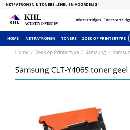
Skip
INKTPATRONEN & TONERS...SNEL EN VOORDELIG !
to
content
Inktcartridges - Tonercartridge
HOME
INKTPATRONEN
TONERS
ZOEK OP PRINTERTYPE
Home
/
Zoek op Printertype
/
Samsung
/
Samsun
Samsung CLT-Y406S toner geel