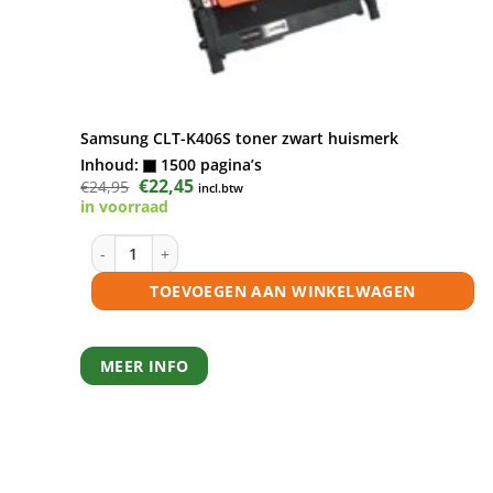
Samsung CLT-K406S toner zwart huismerk
Inhoud:
1500 pagina’s
Oorspronkelijke
€
22,45
Huidige
€
24,95
incl.btw
prijs
prijs
in voorraad
was:
is:
€24,95.
€22,45.
Samsung CLT-K406S toner zwart huismerk aantal
TOEVOEGEN AAN WINKELWAGEN
MEER INFO