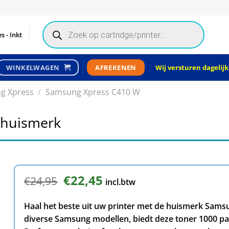
Products
search
s - Inkt
Wij versturen dagelijks
WINKELWAGEN
AFREKENEN
g Xpress
/
Samsung Xpress C410 W
 huismerk
Oorspronkelijke
€
22,45
Huidige
€
24,95
incl.btw
prijs
prijs
was:
is:
Haal het beste uit uw printer met de huismerk Sams
€24,95.
€22,45.
diverse Samsung modellen, biedt deze toner 1000 pag