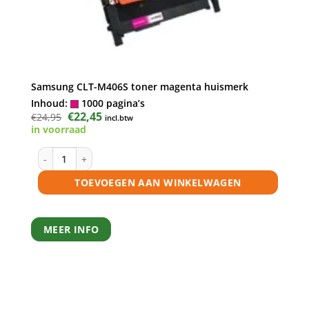
Samsung CLT-M406S toner magenta huismerk
Inhoud:
1000 pagina’s
Oorspronkelijke
€
22,45
Huidige
€
24,95
incl.btw
prijs
prijs
in voorraad
was:
is:
€24,95.
€22,45.
Samsung CLT-M406S toner magenta huismerk aantal
TOEVOEGEN AAN WINKELWAGEN
MEER INFO