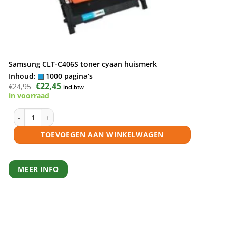
Samsung CLT-C406S toner cyaan huismerk
Inhoud:
1000 pagina’s
Oorspronkelijke
€
22,45
Huidige
€
24,95
incl.btw
prijs
prijs
in voorraad
was:
is:
€24,95.
€22,45.
Samsung CLT-C406S toner cyaan huismerk aantal
TOEVOEGEN AAN WINKELWAGEN
MEER INFO