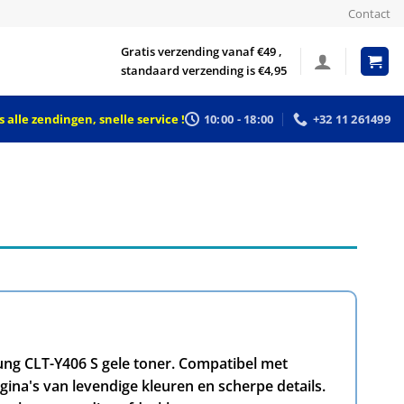
Contact
Gratis verzending vanaf €49 ,
standaard verzending is €4,95
 alle zendingen, snelle service !
10:00 - 18:00
+32 11 261499
ung CLT-Y406 S gele toner. Compatibel met
ina's van levendige kleuren en scherpe details.