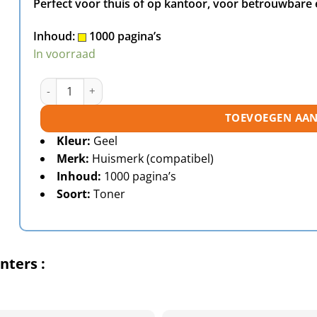
Perfect voor thuis of op kantoor, voor betrouwbare
Inhoud:
1000 pagina’s
In voorraad
Samsung CLT-Y406S toner geel huismerk aantal
TOEVOEGEN AA
Kleur:
Geel
Merk:
Huismerk (compatibel)
Inhoud:
1000 pagina’s
Soort:
Toner
nters :