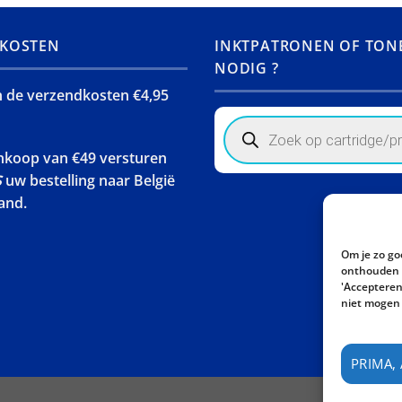
KOSTEN
INKTPATRONEN OF TON
NODIG ?
jn de verzendkosten €4,95
Products
search
ankoop van €49 versturen
S
uw bestelling naar België
and.
Om je zo go
onthouden w
'Accepteren'
niet mogen 
PRIMA,