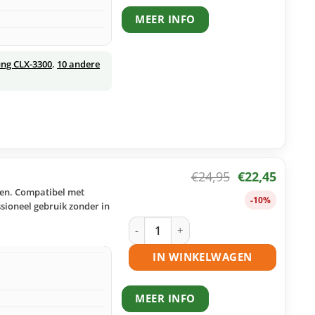
MEER INFO
ng CLX-3300
,
10 andere
€
24,95
€
22,45
ken. Compatibel met
-10%
sioneel gebruik zonder in
Samsung CLT-K406S toner zwart huism
IN WINKELWAGEN
MEER INFO