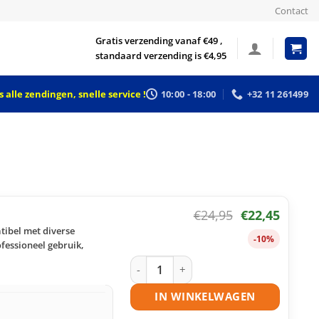
Contact
Gratis verzending vanaf €49 ,
standaard verzending is €4,95
 alle zendingen, snelle service !
10:00 - 18:00
+32 11 261499
€
24,95
€
22,45
tibel met diverse
-10%
fessioneel gebruik,
Samsung CLT-C406S toner cyaan huism
IN WINKELWAGEN