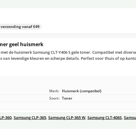
s verzending vanaf €49
ner geel huismerk
er met de huismerk Samsung CLT-Y406 S gele toner. Compatibel met diver
's van levendige kleuren en scherpe details. Perfect voor thuis of op kan
Merk:
Huismerk (compatibel)
Soort:
Toner
LP-360
,
Samsung CLP-365
,
Samsung CLP-365 W
,
Samsung CLT-406S
,
Samsu