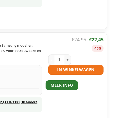
€
24,95
€
22,45
se Samsung modellen,
-10%
toor, voor betrouwbare en
Samsung CLT-Y406S toner geel huisme
IN WINKELWAGEN
MEER INFO
ng CLX-3300
,
10 andere