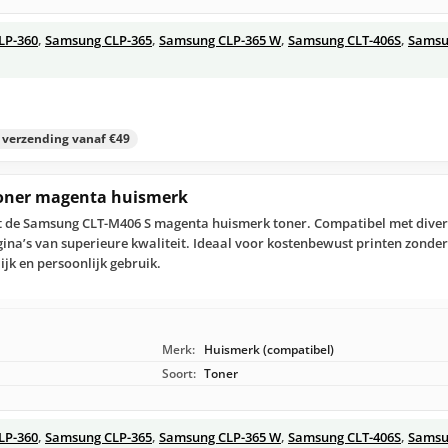
LP-360
,
Samsung CLP-365
,
Samsung CLP-365 W
,
Samsung CLT-406S
,
Samsu
s verzending vanaf €49
oner magenta huismerk
t de Samsung CLT-M406 S magenta huismerk toner. Compatibel met diver
agina’s van superieure kwaliteit. Ideaal voor kostenbewust printen zonde
ijk en persoonlijk gebruik.
Merk:
Huismerk (compatibel)
Soort:
Toner
LP-360
,
Samsung CLP-365
,
Samsung CLP-365 W
,
Samsung CLT-406S
,
Samsu