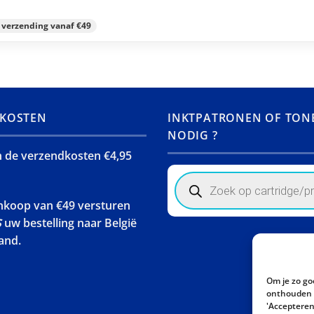
s verzending vanaf €49
KOSTEN
INKTPATRONEN OF TON
NODIG ?
jn de verzendkosten €4,95
Products
search
ankoop van €49 versturen
S
uw bestelling naar België
and.
Om je zo go
onthouden w
'Accepteren'