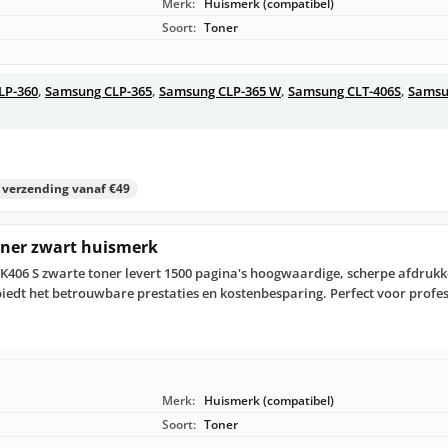
Merk:
Huismerk (compatibel)
Soort:
Toner
LP-360
,
Samsung CLP-365
,
Samsung CLP-365 W
,
Samsung CLT-406S
,
Samsu
s verzending vanaf €49
ner zwart huismerk
406 S zwarte toner levert 1500 pagina's hoogwaardige, scherpe afdruk
edt het betrouwbare prestaties en kostenbesparing. Perfect voor profes
Merk:
Huismerk (compatibel)
Soort:
Toner