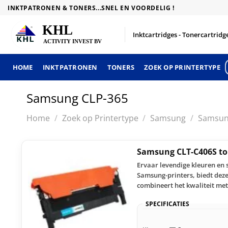
Skip
INKTPATRONEN & TONERS...SNEL EN VOORDELIG !
to
content
Inktcartridges - Tonercartridge
HOME
INKTPATRONEN
TONERS
ZOEK OP PRINTERTYPE
Samsung CLP-365
Home
/
Zoek op Printertype
/
Samsung
/
Samsun
Samsung CLT-C406S to
Ervaar levendige kleuren en
Samsung-printers, biedt deze
combineert het kwaliteit me
SPECIFICATIES