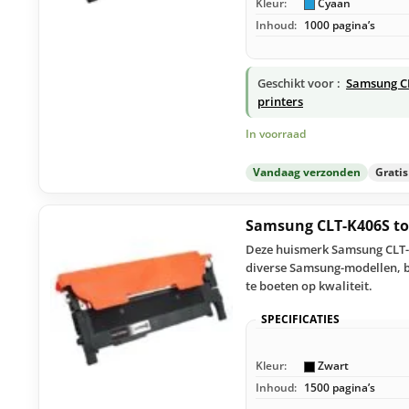
Kleur:
Cyaan
Inhoud:
1000 pagina’s
Geschikt voor :
Samsung C
printers
In voorraad
Vandaag verzonden
Grati
Samsung CLT-K406S to
Deze huismerk Samsung CLT-K
diverse Samsung-modellen, bi
te boeten op kwaliteit.
SPECIFICATIES
Kleur:
Zwart
Inhoud:
1500 pagina’s