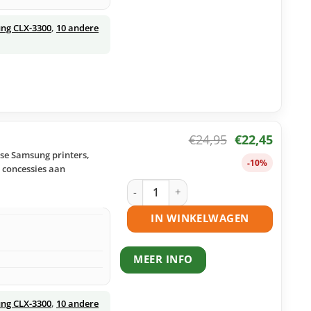
ng CLX-3300
,
10 andere
€
24,95
€
22,45
se Samsung printers,
-10%
r concessies aan
Samsung CLT-M406S toner magenta hu
IN WINKELWAGEN
MEER INFO
ng CLX-3300
,
10 andere