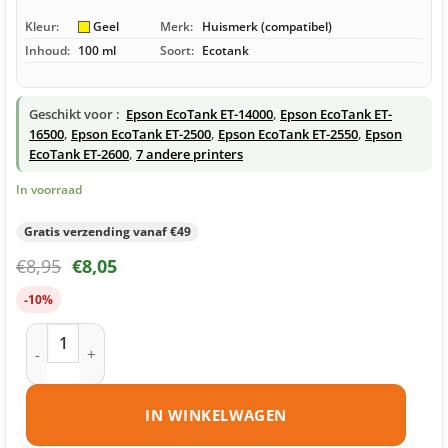
Kleur:
Geel
Merk:
Huismerk (compatibel)
Inhoud:
100 ml
Soort:
Ecotank
Geschikt voor :
Epson EcoTank ET-14000
,
Epson EcoTank ET-
16500
,
Epson EcoTank ET-2500
,
Epson EcoTank ET-2550
,
Epson
EcoTank ET-2600
,
7 andere printers
In voorraad
Gratis verzending vanaf €49
€
8,95
€
8,05
-10%
Epson 664 – T6644 ecotank geel huismerk aantal
IN WINKELWAGEN