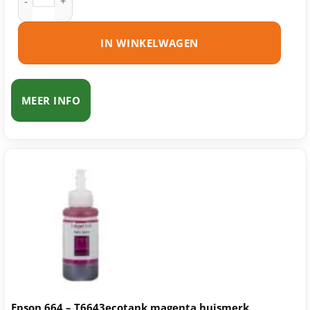
IN WINKELWAGEN
MEER INFO
Epson 664 – T6643ecotank magenta huismerk