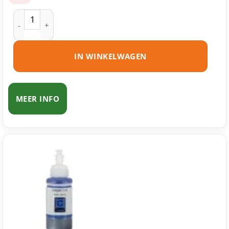
Epson 664 – T6641 ecotank zwart huismerk aantal
IN WINKELWAGEN
MEER INFO