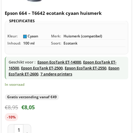
Epson 664 – T6642 ecotank cyaan huismerk
SPECIFICATIES
Kleur:
Cyaan
Merk:
Huismerk (compatibel)
Inhoud:
100 ml
Soort:
Ecotank
Geschikt voor :
Epson EcoTank ET-14000
,
Epson EcoTank ET-
16500
,
Epson EcoTank ET-2500
,
Epson EcoTank ET-2550
,
Epson
EcoTank ET-2600
,
7 andere printers
In voorraad
Gratis verzending vanaf €49
€
8,95
€
8,05
-10%
Epson 664 – T6642 ecotank cyaan huismerk aantal