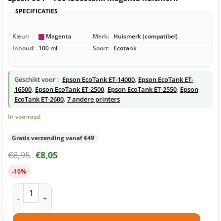
SPECIFICATIES
Kleur:
Magenta
Merk:
Huismerk (compatibel)
Inhoud:
100 ml
Soort:
Ecotank
Geschikt voor :
Epson EcoTank ET-14000
,
Epson EcoTank ET-
16500
,
Epson EcoTank ET-2500
,
Epson EcoTank ET-2550
,
Epson
EcoTank ET-2600
,
7 andere printers
In voorraad
Gratis verzending vanaf €49
€
8,95
€
8,05
-10%
Epson 664 – T6643ecotank magenta huismerk aantal