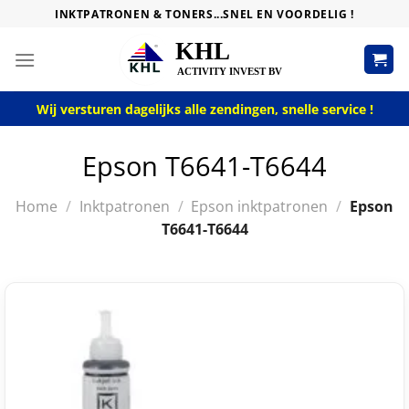
Skip
INKTPATRONEN & TONERS...SNEL EN VOORDELIG !
to
content
Wij versturen dagelijks alle zendingen, snelle service !
Epson T6641-T6644
Home
/
Inktpatronen
/
Epson inktpatronen
/
Epson
T6641-T6644