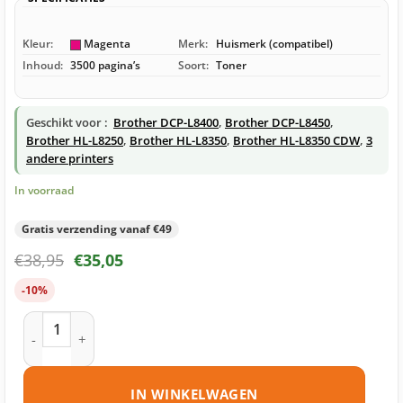
Kleur:
Magenta
Merk:
Huismerk (compatibel)
Inhoud:
3500 pagina’s
Soort:
Toner
Geschikt voor :
Brother DCP-L8400
,
Brother DCP-L8450
,
Brother HL-L8250
,
Brother HL-L8350
,
Brother HL-L8350 CDW
,
3
andere printers
In voorraad
Gratis verzending vanaf €49
€
38,95
€
35,05
-10%
Brother TN-326 toner magenta huismerk aantal
IN WINKELWAGEN