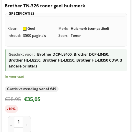
Brother TN-326 toner geel huismerk
SPECIFICATIES
Kleur:
Geel
Merk:
Huismerk (compatibel)
Inhoud:
3500 pagina’s
Soort:
Toner
Geschikt voor :
Brother DCP-L8400
,
Brother DCP-L8450
,
Brother HL-L8250
,
Brother HL-L8350
,
Brother HL-L8350 CDW
,
3
andere printers
In voorraad
Gratis verzending vanaf €49
€
38,95
€
35,05
-10%
Brother TN-326 toner geel huismerk aantal