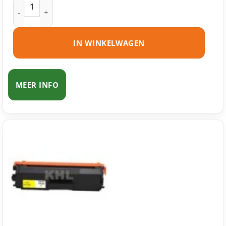
Brother TN-326 toner cyaan huismerk aantal
IN WINKELWAGEN
MEER INFO