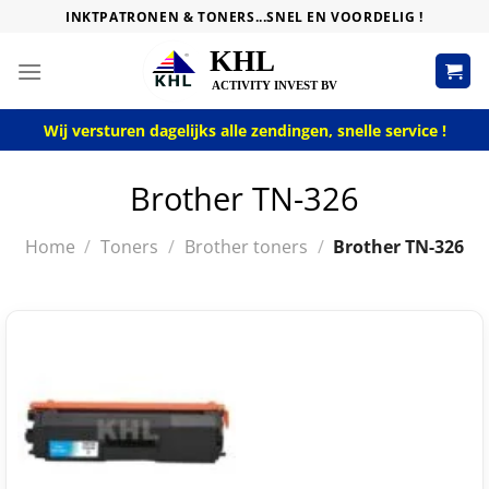
Skip
INKTPATRONEN & TONERS...SNEL EN VOORDELIG !
to
content
Wij versturen dagelijks alle zendingen, snelle service !
Brother TN-326
Home
/
Toners
/
Brother toners
/
Brother TN-326