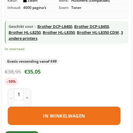
Kleur:
Zwart
Merk:
Huismerk (compatibel)
Inhoud:
4000 pagina’s
Soort:
Toner
Geschikt voor :
Brother DCP-L8400
,
Brother DCP-L8450
,
Brother HL-L8250
,
Brother HL-L8350
,
Brother HL-L8350 CDW
,
3
andere printers
In voorraad
Gratis verzending vanaf €49
€
38,95
€
35,05
-10%
Brother TN-326 toner zwart huismerk aantal
IN WINKELWAGEN