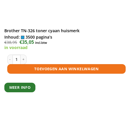
Brother TN-326 toner cyaan huismerk
Inhoud:
3500 pagina’s
Oorspronkelijke
€
35,05
Huidige
€
38,95
incl.btw
prijs
prijs
in voorraad
was:
is:
€38,95.
€35,05.
Brother TN-326 toner cyaan huismerk aantal
TOEVOEGEN AAN WINKELWAGEN
MEER INFO