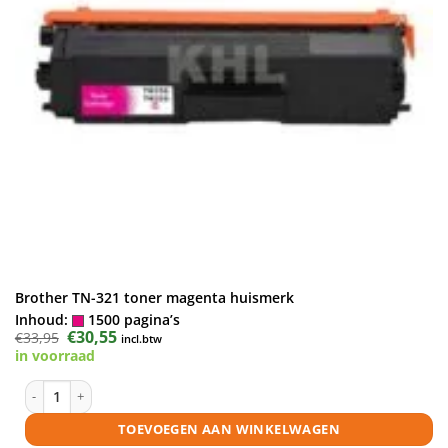
Brother TN-321 toner magenta huismerk
Inhoud:
1500 pagina’s
Oorspronkelijke
€
30,55
Huidige
€
33,95
incl.btw
prijs
prijs
in voorraad
was:
is:
€33,95.
€30,55.
Brother TN-321 toner magenta huismerk aantal
TOEVOEGEN AAN WINKELWAGEN