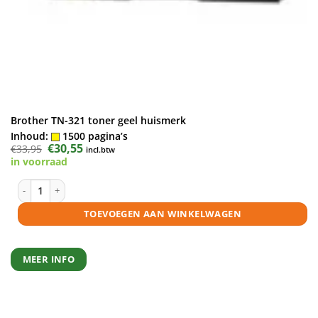
Brother TN-321 toner geel huismerk
Inhoud:
1500 pagina’s
Oorspronkelijke
€
30,55
Huidige
€
33,95
incl.btw
prijs
prijs
in voorraad
was:
is:
€33,95.
€30,55.
Brother TN-321 toner geel huismerk aantal
TOEVOEGEN AAN WINKELWAGEN
MEER INFO