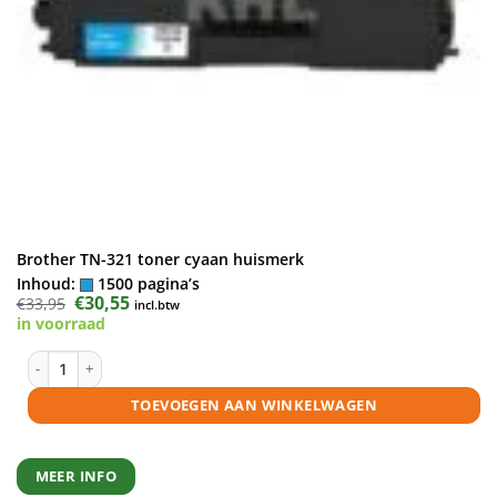
Brother TN-321 toner cyaan huismerk
Inhoud:
1500 pagina’s
Oorspronkelijke
€
30,55
Huidige
€
33,95
incl.btw
prijs
prijs
in voorraad
was:
is:
€33,95.
€30,55.
Brother TN-321 toner cyaan huismerk aantal
TOEVOEGEN AAN WINKELWAGEN
MEER INFO