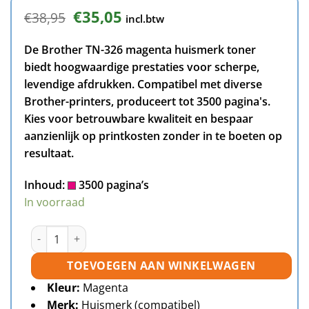
Oorspronkelijke
Huidige
€
35,05
€
38,95
incl.btw
prijs
prijs
was:
is:
De Brother TN-326 magenta huismerk toner
€38,95.
€35,05.
biedt hoogwaardige prestaties voor scherpe,
levendige afdrukken. Compatibel met diverse
Brother-printers, produceert tot 3500 pagina's.
Kies voor betrouwbare kwaliteit en bespaar
aanzienlijk op printkosten zonder in te boeten op
resultaat.
Inhoud:
3500 pagina’s
In voorraad
Brother TN-326 toner magenta huismerk aantal
TOEVOEGEN AAN WINKELWAGEN
Kleur:
Magenta
Merk:
Huismerk (compatibel)