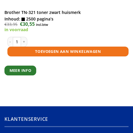
Brother TN-321 toner zwart huismerk
Inhoud:
2500 pagina’s
Oorspronkelijke
€
30,55
Huidige
€
33,95
incl.btw
prijs
prijs
in voorraad
was:
is:
€33,95.
€30,55.
Brother TN-321 toner zwart huismerk aantal
TOEVOEGEN AAN WINKELWAGEN
MEER INFO
KLANTENSERVICE