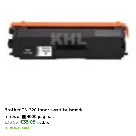
Brother TN-326 toner zwart huismerk
Inhoud:
4000 pagina’s
Oorspronkelijke
€
35,05
Huidige
€
38,95
incl.btw
prijs
prijs
in voorraad
was:
is:
€38,95.
€35,05.