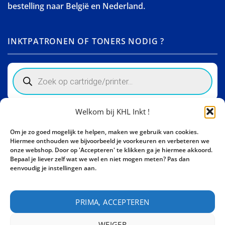
bestelling naar België en Nederland.
INKTPATRONEN OF TONERS NODIG ?
Products
search
Welkom bij KHL Inkt !
Winkelinformatie
Om je zo goed mogelijk te helpen, maken we gebruik van cookies.
Activity Invest BV - KHL, Kempische Steenweg 274
Hiermee onthouden we bijvoorbeeld je voorkeuren en verbeteren we
3500 Hasselt - België BE0862447190
onze webshop. Door op 'Accepteren' te klikken ga je hiermee akkoord.
Bepaal je liever zelf wat we wel en niet mogen meten? Pas dan
Bel ons nu:
+32 11 261499
eenvoudig je instellingen aan.
E-mail:
sales@khl-inkt.be
PRIMA, ACCEPTEREN
WEIGER