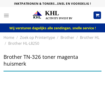
Skip
INKTPATRONEN & TONERS...SNEL EN VOORDELIG !
to
content
Wij versturen dagelijks alle zendingen, snelle service !
Home
/
Zoek op Printertype
/
Brother
/
Brother HL
/
Brother HL-L8250
Brother TN-326 toner magenta
huismerk