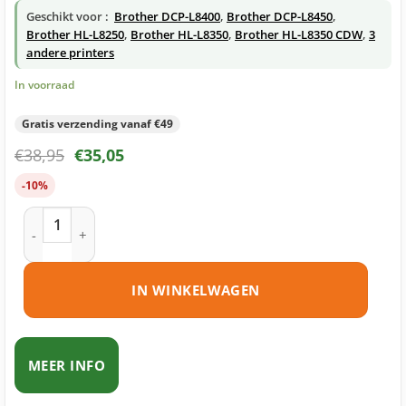
Geschikt voor :
Brother DCP-L8400
,
Brother DCP-L8450
,
Brother HL-L8250
,
Brother HL-L8350
,
Brother HL-L8350 CDW
,
3
andere printers
In voorraad
Gratis verzending vanaf €49
€
38,95
€
35,05
-10%
Brother TN-326 toner geel huismerk aantal
IN WINKELWAGEN
MEER INFO