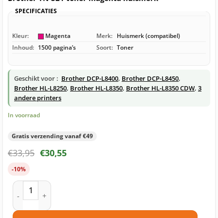
SPECIFICATIES
Kleur:
Magenta
Merk:
Huismerk (compatibel)
Inhoud:
1500 pagina’s
Soort:
Toner
Geschikt voor :
Brother DCP-L8400
,
Brother DCP-L8450
,
Brother HL-L8250
,
Brother HL-L8350
,
Brother HL-L8350 CDW
,
3
andere printers
In voorraad
Gratis verzending vanaf €49
€
33,95
€
30,55
-10%
Brother TN-321 toner magenta huismerk aantal