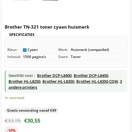
Brother TN-321 toner cyaan huismerk
SPECIFICATIES
Kleur:
Cyaan
Merk:
Huismerk (compatibel)
Inhoud:
1500 pagina’s
Soort:
Toner
Geschikt voor :
Brother DCP-L8400
,
Brother DCP-L8450
,
Brother HL-L8250
,
Brother HL-L8350
,
Brother HL-L8350 CDW
,
3
andere printers
In voorraad
Gratis verzending vanaf €49
€
33,95
€
30,55
-10%