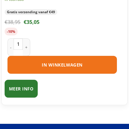
Gratis verzending vanaf €49
€
38,95
€
35,05
-10%
Brother TN-326 toner zwart huismerk aantal
IN WINKELWAGEN
MEER INFO