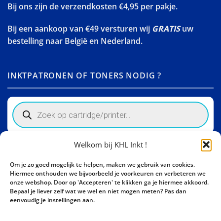
Bij ons zijn de verzendkosten €4,95 per pakje.
Bij een aankoop van €49 versturen wij
GRATIS
uw
bestelling naar België en Nederland.
INKTPATRONEN OF TONERS NODIG ?
Products
search
Welkom bij KHL Inkt !
Winkelinformatie
Om je zo goed mogelijk te helpen, maken we gebruik van cookies.
Activity Invest BV - KHL, Kempische Steenweg 274
Hiermee onthouden we bijvoorbeeld je voorkeuren en verbeteren we
3500 Hasselt - België BE0862447190
onze webshop. Door op 'Accepteren' te klikken ga je hiermee akkoord.
Bepaal je liever zelf wat we wel en niet mogen meten? Pas dan
Bel ons nu:
+32 11 261499
eenvoudig je instellingen aan.
E-mail:
sales@khl-inkt.be