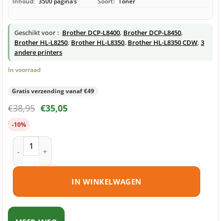
Inhoud:
3500 pagina’s
Soort:
Toner
Geschikt voor :
Brother DCP-L8400
,
Brother DCP-L8450
,
Brother HL-L8250
,
Brother HL-L8350
,
Brother HL-L8350 CDW
,
3
andere printers
In voorraad
Gratis verzending vanaf €49
€
38,95
€
35,05
-10%
Brother TN-326 toner cyaan huismerk aantal
IN WINKELWAGEN