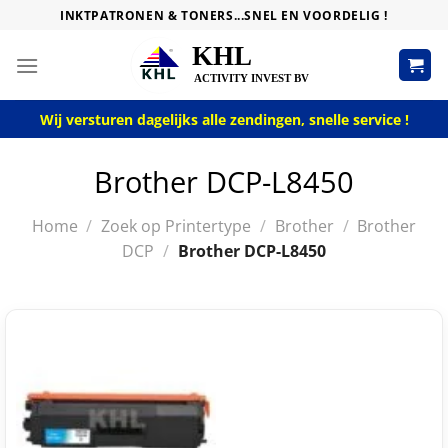
Skip
INKTPATRONEN & TONERS...SNEL EN VOORDELIG !
to
content
Wij versturen dagelijks alle zendingen, snelle service !
Brother DCP-L8450
Home
/
Zoek op Printertype
/
Brother
/
Brother
DCP
/
Brother DCP-L8450