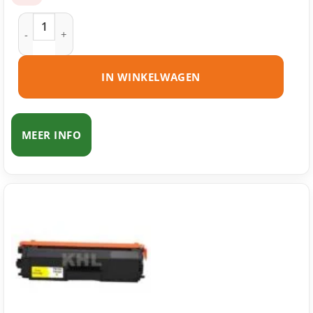
Brother TN-321 toner cyaan huismerk aantal
IN WINKELWAGEN
MEER INFO