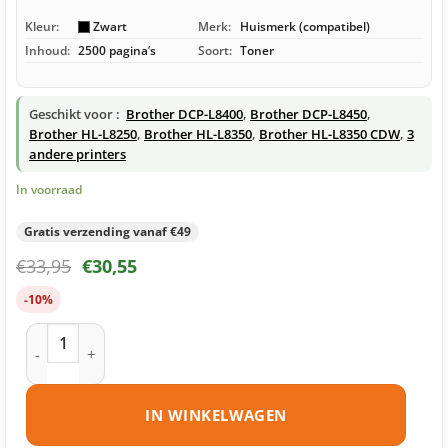
Kleur:
Zwart
Merk:
Huismerk (compatibel)
Inhoud:
2500 pagina’s
Soort:
Toner
Geschikt voor :
Brother DCP-L8400
,
Brother DCP-L8450
,
Brother HL-L8250
,
Brother HL-L8350
,
Brother HL-L8350 CDW
,
3
andere printers
In voorraad
Gratis verzending vanaf €49
€
33,95
€
30,55
-10%
Brother TN-321 toner zwart huismerk aantal
IN WINKELWAGEN