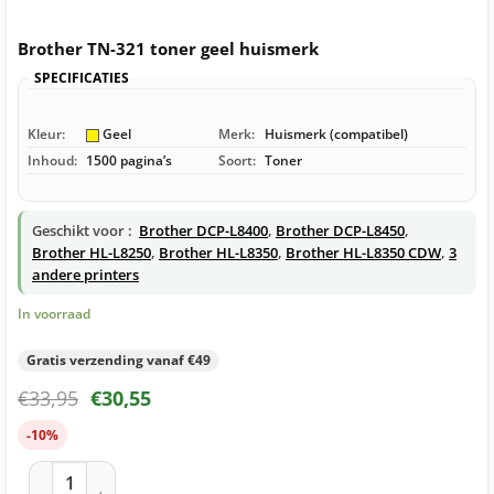
Brother TN-321 toner geel huismerk
SPECIFICATIES
Kleur:
Geel
Merk:
Huismerk (compatibel)
Inhoud:
1500 pagina’s
Soort:
Toner
Geschikt voor :
Brother DCP-L8400
,
Brother DCP-L8450
,
Brother HL-L8250
,
Brother HL-L8350
,
Brother HL-L8350 CDW
,
3
andere printers
In voorraad
Gratis verzending vanaf €49
€
33,95
€
30,55
-10%
Brother TN-321 toner geel huismerk aantal