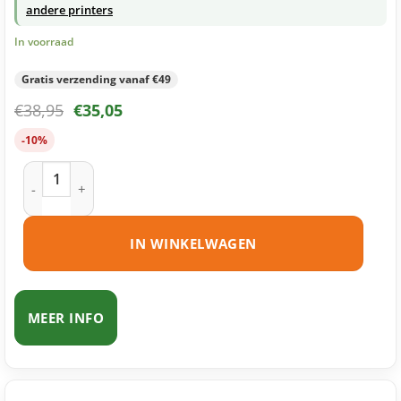
andere printers
In voorraad
Gratis verzending vanaf €49
€
38,95
€
35,05
-10%
Brother TN-326 toner magenta huismerk aantal
IN WINKELWAGEN
MEER INFO