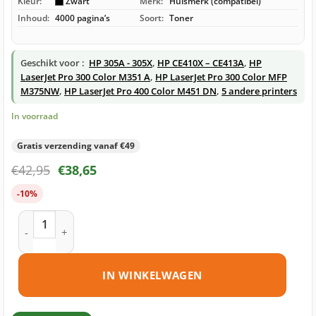
Kleur:
Zwart
Merk:
Huismerk (compatibel)
Inhoud:
4000 pagina’s
Soort:
Toner
Geschikt voor :
HP 305A - 305X
,
HP CE410X – CE413A
,
HP
LaserJet Pro 300 Color M351 A
,
HP LaserJet Pro 300 Color MFP
M375NW
,
HP LaserJet Pro 400 Color M451 DN
,
5 andere printers
In voorraad
Gratis verzending vanaf €49
€
42,95
€
38,65
-10%
HP 305X (CE410X) toner zwart huismerk aantal
IN WINKELWAGEN