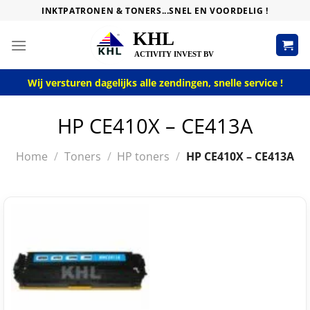
Skip
INKTPATRONEN & TONERS...SNEL EN VOORDELIG !
to
content
Wij versturen dagelijks alle zendingen, snelle service !
HP CE410X – CE413A
Home
/
Toners
/
HP toners
/
HP CE410X – CE413A