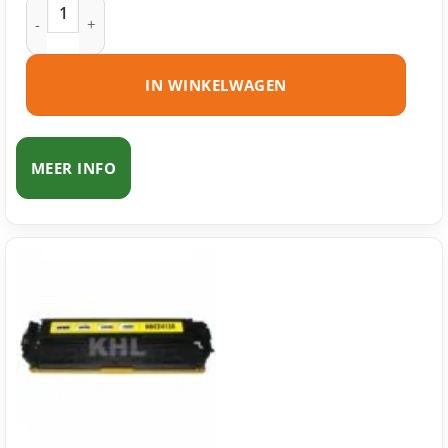
HP 305A (CE411A) toner cyaan huismerk aantal
IN WINKELWAGEN
MEER INFO