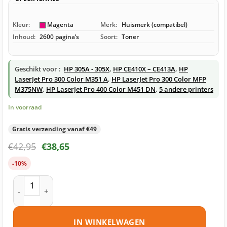
Kleur:
Magenta
Merk:
Huismerk (compatibel)
Inhoud:
2600 pagina’s
Soort:
Toner
Geschikt voor :
HP 305A - 305X
,
HP CE410X – CE413A
,
HP
LaserJet Pro 300 Color M351 A
,
HP LaserJet Pro 300 Color MFP
M375NW
,
HP LaserJet Pro 400 Color M451 DN
,
5 andere printers
In voorraad
Gratis verzending vanaf €49
€
42,95
€
38,65
-10%
HP 305A (CE413A) toner magenta huismerk aantal
IN WINKELWAGEN