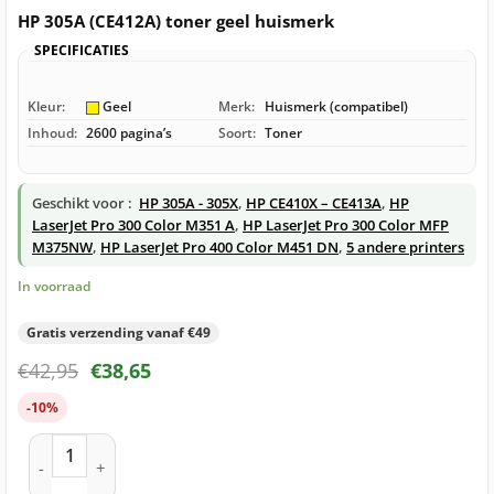
HP 305A (CE412A) toner geel huismerk
SPECIFICATIES
Kleur:
Geel
Merk:
Huismerk (compatibel)
Inhoud:
2600 pagina’s
Soort:
Toner
Geschikt voor :
HP 305A - 305X
,
HP CE410X – CE413A
,
HP
LaserJet Pro 300 Color M351 A
,
HP LaserJet Pro 300 Color MFP
M375NW
,
HP LaserJet Pro 400 Color M451 DN
,
5 andere printers
In voorraad
Gratis verzending vanaf €49
€
42,95
€
38,65
-10%
HP 305A (CE412A) toner geel huismerk aantal