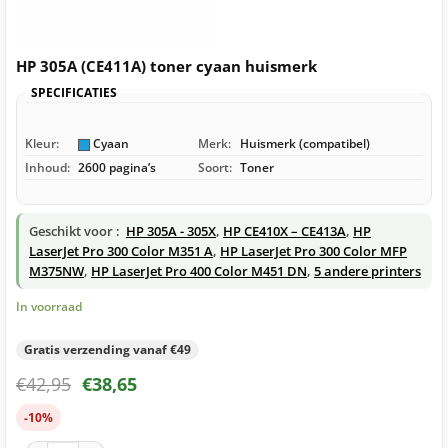
HP 305A (CE411A) toner cyaan huismerk
SPECIFICATIES
Kleur:
Cyaan
Merk:
Huismerk (compatibel)
Inhoud:
2600 pagina’s
Soort:
Toner
Geschikt voor :
HP 305A - 305X
,
HP CE410X – CE413A
,
HP
LaserJet Pro 300 Color M351 A
,
HP LaserJet Pro 300 Color MFP
M375NW
,
HP LaserJet Pro 400 Color M451 DN
,
5 andere printers
In voorraad
Gratis verzending vanaf €49
€
42,95
€
38,65
-10%