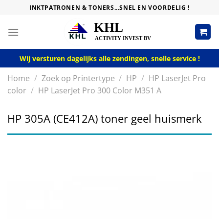
Skip
INKTPATRONEN & TONERS...SNEL EN VOORDELIG !
to
content
Wij versturen dagelijks alle zendingen, snelle service !
Home
/
Zoek op Printertype
/
HP
/
HP LaserJet Pro
color
/
HP LaserJet Pro 300 Color M351 A
HP 305A (CE412A) toner geel huismerk