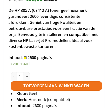
prijs
prijs
was:
is:
De HP 305 A (CE412 A) toner geel huismerk
€42,95.
€38,65.
garandeert 2600 levendige, consistente
afdrukken. Geniet van hoge kwaliteit en
betrouwbare prestaties voor een fractie van de
prijs. Eenvoudig te installeren en compatibel met
diverse HP LaserJet Pro modellen. Ideaal voor
kostenbewuste kantoren.
Inhoud:
2600 pagina’s
In voorraad
HP 305A (CE412A) toner geel huismerk aantal
TOEVOEGEN AAN WINKELWAGEN
Kleur:
Geel
Merk:
Huismerk (compatibel)
Inhoud:
2600 pagina’s