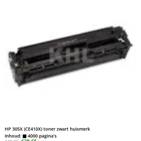
HP 305X (CE410X) toner zwart huismerk
Inhoud:
4000 pagina’s
Oorspronkelijke
Huidige