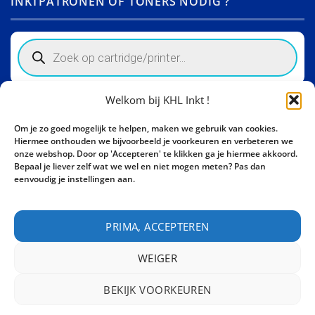
INKTPATRONEN OF TONERS NODIG ?
Products
search
Welkom bij KHL Inkt !
Winkelinformatie
Om je zo goed mogelijk te helpen, maken we gebruik van cookies.
Activity Invest BV - KHL, Kempische Steenweg 274
Hiermee onthouden we bijvoorbeeld je voorkeuren en verbeteren we
3500 Hasselt - België BE0862447190
onze webshop. Door op 'Accepteren' te klikken ga je hiermee akkoord.
Bepaal je liever zelf wat we wel en niet mogen meten? Pas dan
Bel ons nu:
+32 11 261499
eenvoudig je instellingen aan.
E-mail:
sales@khl-inkt.be
PRIMA, ACCEPTEREN
WEIGER
BEKIJK VOORKEUREN
CONTACT