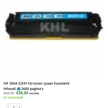
HP 305A (CE411A) toner cyaan huismerk
Inhoud:
2600 pagina’s
Oorspronkelijke
€
38,65
Huidige
€
42,95
incl.btw
prijs
prijs
in voorraad
was:
is:
€42,95.
€38,65.
HP 305A (CE411A) toner cyaan huismerk aantal