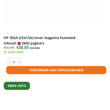
HP 305A (CE413A) toner magenta huismerk
Inhoud:
2600 pagina’s
Oorspronkelijke
€
38,65
Huidige
€
42,95
incl.btw
prijs
prijs
in voorraad
was:
is:
€42,95.
€38,65.
HP 305A (CE413A) toner magenta huismerk aantal
TOEVOEGEN AAN WINKELWAGEN
MEER INFO