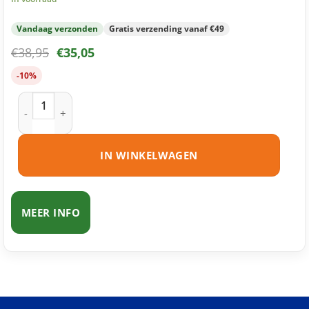
Vandaag verzonden
Gratis verzending vanaf €49
€
38,95
€
35,05
-10%
Brother TN-326 toner zwart huismerk aantal
IN WINKELWAGEN
MEER INFO