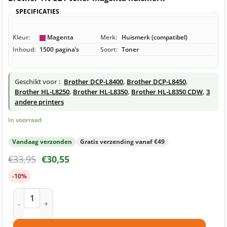
SPECIFICATIES
Kleur:
Magenta
Merk:
Huismerk (compatibel)
Inhoud:
1500 pagina’s
Soort:
Toner
Geschikt voor :
Brother DCP-L8400
,
Brother DCP-L8450
,
Brother HL-L8250
,
Brother HL-L8350
,
Brother HL-L8350 CDW
,
3
andere printers
In voorraad
Vandaag verzonden
Gratis verzending vanaf €49
€
33,95
€
30,55
-10%
Brother TN-321 toner magenta huismerk aantal