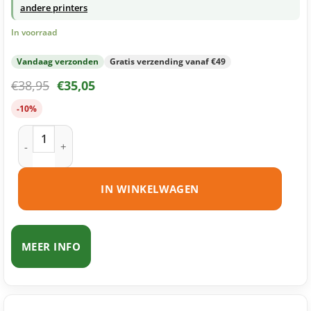
andere printers
In voorraad
Vandaag verzonden
Gratis verzending vanaf €49
€
38,95
€
35,05
-10%
Brother TN-326 toner magenta huismerk aantal
IN WINKELWAGEN
MEER INFO