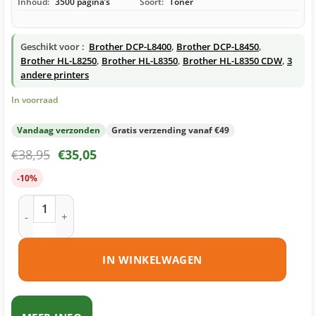
Inhoud:
3500 pagina’s
Soort:
Toner
Geschikt voor :
Brother DCP-L8400
,
Brother DCP-L8450
,
Brother HL-L8250
,
Brother HL-L8350
,
Brother HL-L8350 CDW
,
3
andere printers
In voorraad
Vandaag verzonden
Gratis verzending vanaf €49
€
38,95
€
35,05
-10%
Brother TN-326 toner cyaan huismerk aantal
IN WINKELWAGEN