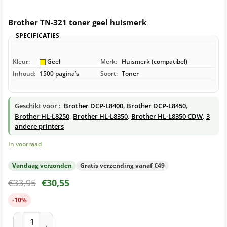
Brother TN-321 toner geel huismerk
SPECIFICATIES
Kleur:
Geel
Merk:
Huismerk (compatibel)
Inhoud:
1500 pagina’s
Soort:
Toner
Geschikt voor :
Brother DCP-L8400
,
Brother DCP-L8450
,
Brother HL-L8250
,
Brother HL-L8350
,
Brother HL-L8350 CDW
,
3
andere printers
In voorraad
Vandaag verzonden
Gratis verzending vanaf €49
€
33,95
€
30,55
-10%
Brother TN-321 toner geel huismerk aantal