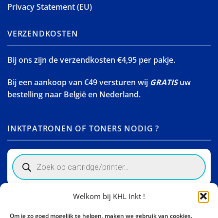
Privacy Statement (EU)
VERZENDKOSTEN
Bij ons zijn de verzendkosten €4,95 per pakje.
Bij een aankoop van €49 versturen wij
GRATIS
uw
bestelling naar België en Nederland.
INKTPATRONEN OF TONERS NODIG ?
Products
search
Welkom bij KHL Inkt !
Winkelinformatie
Om je zo goed mogelijk te helpen, maken we gebruik van cookies.