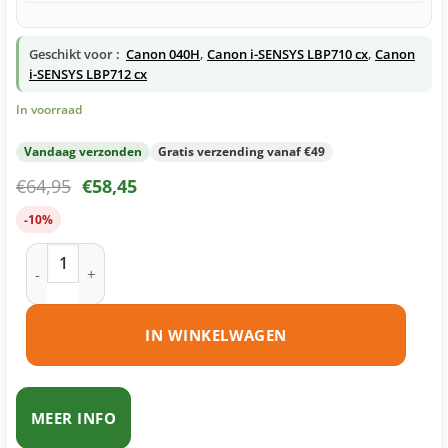
Geschikt voor :
Canon 040H
,
Canon i-SENSYS LBP710 cx
,
Canon
i-SENSYS LBP712 cx
In voorraad
Vandaag verzonden
Gratis verzending vanaf €49
€
64,95
€
58,45
-10%
Canon 040H toner zwart huismerk aantal
IN WINKELWAGEN
MEER INFO