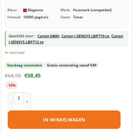
Kleur:
Magenta
Merk:
Huismerk (compatibel)
Inhoud:
10000 pagina’s
Soort:
Toner
Geschikt voor :
Canon 040H
,
Canon i-SENSYS LBP710 cx
,
Canon
i-SENSYS LBP712 cx
In voorraad
Vandaag verzonden
Gratis verzending vanaf €49
€
64,95
€
58,45
-10%
Canon 040H toner magenta huismerk aantal
IN WINKELWAGEN