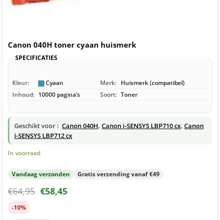
Canon 040H toner cyaan huismerk
SPECIFICATIES
Kleur:
Cyaan
Merk:
Huismerk (compatibel)
Inhoud:
10000 pagina’s
Soort:
Toner
Geschikt voor :
Canon 040H
,
Canon i-SENSYS LBP710 cx
,
Canon
i-SENSYS LBP712 cx
In voorraad
Vandaag verzonden
Gratis verzending vanaf €49
€
64,95
€
58,45
-10%