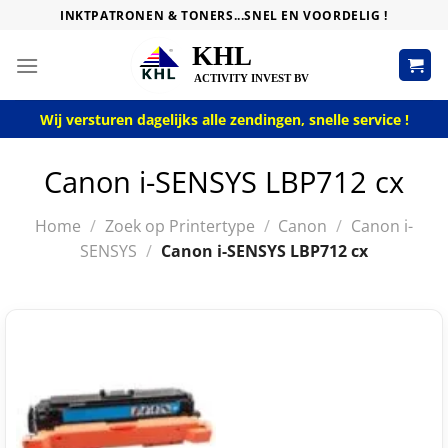
Skip
INKTPATRONEN & TONERS...SNEL EN VOORDELIG !
to
content
Wij versturen dagelijks alle zendingen, snelle service !
Canon i-SENSYS LBP712 cx
Home
/
Zoek op Printertype
/
Canon
/
Canon i-
SENSYS
/
Canon i-SENSYS LBP712 cx