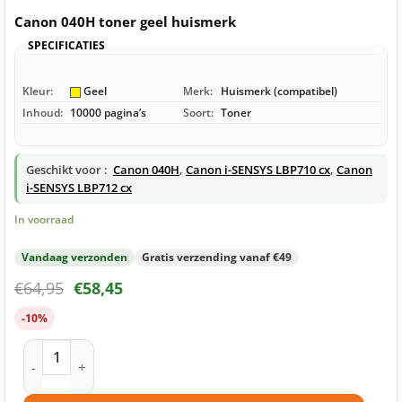
Canon 040H toner geel huismerk
SPECIFICATIES
Kleur:
Geel
Merk:
Huismerk (compatibel)
Inhoud:
10000 pagina’s
Soort:
Toner
Geschikt voor :
Canon 040H
,
Canon i-SENSYS LBP710 cx
,
Canon
i-SENSYS LBP712 cx
In voorraad
Vandaag verzonden
Gratis verzending vanaf €49
€
64,95
€
58,45
-10%
Canon 040H toner geel huismerk aantal