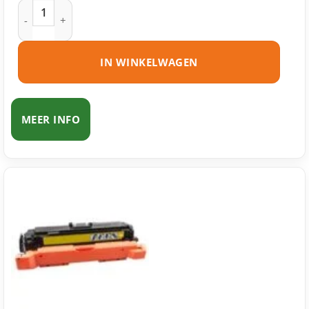
Canon 040H toner cyaan huismerk aantal
IN WINKELWAGEN
MEER INFO