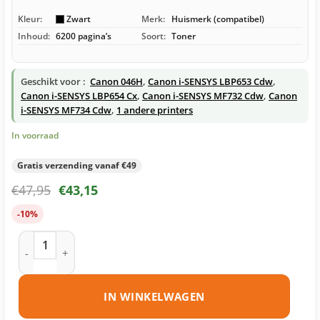
Kleur:
Zwart
Merk:
Huismerk (compatibel)
Inhoud:
6200 pagina’s
Soort:
Toner
Geschikt voor :
Canon 046H
,
Canon i-SENSYS LBP653 Cdw
,
Canon i-SENSYS LBP654 Cx
,
Canon i-SENSYS MF732 Cdw
,
Canon
i-SENSYS MF734 Cdw
,
1 andere printers
In voorraad
Gratis verzending vanaf €49
€
47,95
€
43,15
-10%
Canon 046H toner zwart huismerk aantal
IN WINKELWAGEN