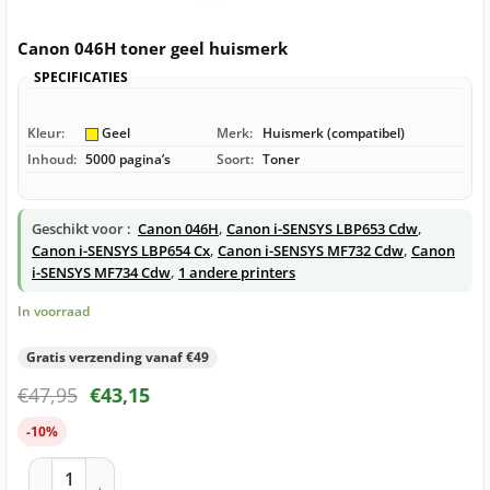
Canon 046H toner geel huismerk
SPECIFICATIES
Kleur:
Geel
Merk:
Huismerk (compatibel)
Inhoud:
5000 pagina’s
Soort:
Toner
Geschikt voor :
Canon 046H
,
Canon i-SENSYS LBP653 Cdw
,
Canon i-SENSYS LBP654 Cx
,
Canon i-SENSYS MF732 Cdw
,
Canon
i-SENSYS MF734 Cdw
,
1 andere printers
In voorraad
Gratis verzending vanaf €49
€
47,95
€
43,15
-10%
Canon 046H toner geel huismerk aantal