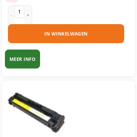
Canon 046H toner cyaan huismerk aantal
IN WINKELWAGEN
MEER INFO