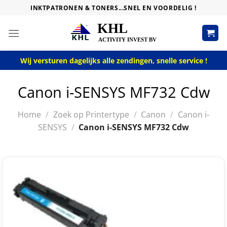
Skip
INKTPATRONEN & TONERS...SNEL EN VOORDELIG !
to
content
Wij versturen dagelijks alle zendingen, snelle service !
Canon i-SENSYS MF732 Cdw
Home
/
Zoek op Printertype
/
Canon
/
Canon i-
SENSYS
/
Canon i-SENSYS MF732 Cdw