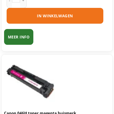
IN WINKELWAGEN
MEER INFO
Canon 046H toner magenta huismerk