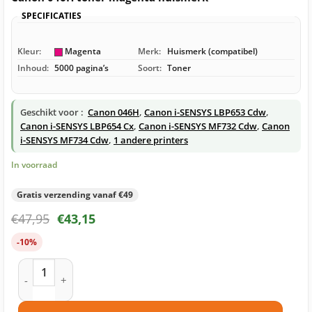
SPECIFICATIES
Kleur:
Magenta
Merk:
Huismerk (compatibel)
Inhoud:
5000 pagina’s
Soort:
Toner
Geschikt voor :
Canon 046H
,
Canon i-SENSYS LBP653 Cdw
,
Canon i-SENSYS LBP654 Cx
,
Canon i-SENSYS MF732 Cdw
,
Canon
i-SENSYS MF734 Cdw
,
1 andere printers
In voorraad
Gratis verzending vanaf €49
€
47,95
€
43,15
-10%
Canon 046H toner magenta huismerk aantal