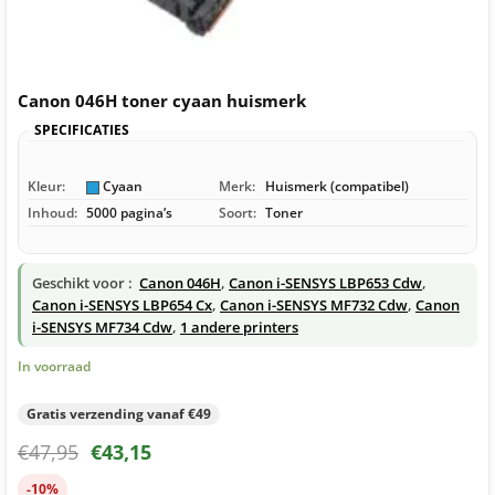
Canon 046H toner cyaan huismerk
SPECIFICATIES
Kleur:
Cyaan
Merk:
Huismerk (compatibel)
Inhoud:
5000 pagina’s
Soort:
Toner
Geschikt voor :
Canon 046H
,
Canon i-SENSYS LBP653 Cdw
,
Canon i-SENSYS LBP654 Cx
,
Canon i-SENSYS MF732 Cdw
,
Canon
i-SENSYS MF734 Cdw
,
1 andere printers
In voorraad
Gratis verzending vanaf €49
€
47,95
€
43,15
-10%