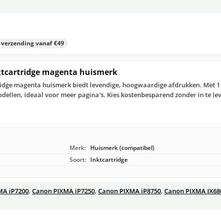
s verzending vanaf €49
ktcartridge magenta huismerk
ridge magenta huismerk biedt levendige, hoogwaardige afdrukken. Met 1
llen, ideaal voor meer pagina's. Kies kostenbesparend zonder in te lev
Merk:
Huismerk (compatibel)
Soort:
Inktcartridge
MA iP7200
,
Canon PIXMA iP7250
,
Canon PIXMA iP8750
,
Canon PIXMA IX68