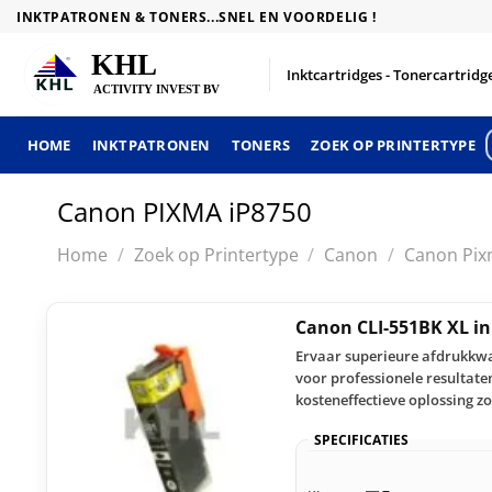
Skip
INKTPATRONEN & TONERS...SNEL EN VOORDELIG !
to
content
Inktcartridges - Tonercartridge
HOME
INKTPATRONEN
TONERS
ZOEK OP PRINTERTYPE
Canon PIXMA iP8750
Home
/
Zoek op Printertype
/
Canon
/
Canon Pix
Canon CLI-551BK XL in
Ervaar superieure afdrukkwal
voor professionele resultate
kosteneffectieve oplossing zo
SPECIFICATIES