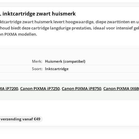
 inktcartridge zwart huismerk
ktcartridge zwart huismerk levert hoogwaardige, diepe zwarttinten en u
houd biedt deze cartridge langdurige prestaties, ideaal voor intensief ge
on PIXMA modellen.
Merk:
Huismerk (compatibel)
Soort:
Inktcartridge
MA iP7200
,
Canon PIXMA iP7250
,
Canon PIXMA iP8750
,
Canon PIXMA IX68
s verzending vanaf €49