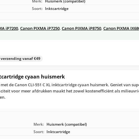
Merk:
Huismerk (compatibel)
Soort:
Inktcartridge
MA iP7200
,
Canon PIXMA iP7250
,
Canon PIXMA iP8750
,
Canon PIXMA IX68
s verzending vanaf €49
tcartridge cyaan huismerk
r met de Canon CLI-551 C XL inktcartridge cyaan huismerk. Geniet van sup
citeit voor meer afdrukken maakt het zowel kostenefficiënt als milieuvri
en.
Merk:
Huismerk (compatibel)
Soort:
Inktcartridge