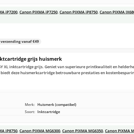
MA iP7200
,
Canon PIXMA iP7250
,
Canon PIXMA iP8750
,
Canon PIXMA IX68
s verzending vanaf €49
ktcartridge grijs huismerk
 XL inktcartridge grijs. Geniet van superieure printkwaliteit en helderhe
, biedt deze huismerkcartridge betrouwbare prestaties en kostenbesparin
Merk:
Huismerk (compatibel)
Soort:
Inktcartridge
MA iP8750
,
Canon PIXMA MG6300
,
Canon PIXMA MG6350
,
Canon PIXMA 