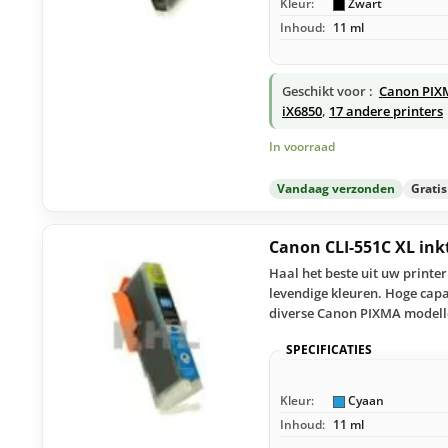
Kleur:
Zwart
Inhoud:
11 ml
Geschikt voor :
Canon PIX
iX6850
,
17 andere printers
In voorraad
Vandaag verzonden
Grati
Canon CLI-551C XL ink
Haal het beste uit uw printe
levendige kleuren. Hoge capa
diverse Canon PIXMA modell
SPECIFICATIES
Kleur:
Cyaan
Inhoud:
11 ml