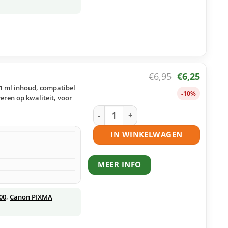
€
6,95
€
6,25
1 ml inhoud, compatibel
-10%
eren op kwaliteit, voor
Canon CLI-551M XL inktcartridge mag
IN WINKELWAGEN
MEER INFO
00
,
Canon PIXMA