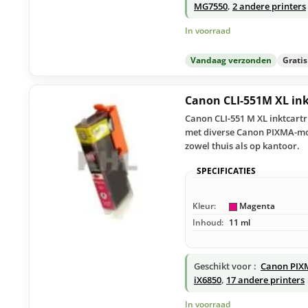
MG7550
,
2 andere printers
In voorraad
Vandaag verzonden
Grati
Canon CLI-551M XL in
Canon CLI-551 M XL inktcart
met diverse Canon PIXMA-mode
zowel thuis als op kantoor.
SPECIFICATIES
Kleur:
Magenta
Inhoud:
11 ml
Geschikt voor :
Canon PIX
iX6850
,
17 andere printers
In voorraad