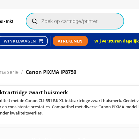
Products
search
s - Inkt
Wij versturen dagelijks
WINKELWAGEN
AFREKENEN
ma serie
/
Canon PIXMA iP8750
ktcartridge zwart huismerk
iteit met de Canon CLI-551 BK XL inktcartridge zwart huismerk. Geniet 
n en consistente prestaties. Compatibel met diverse Canon PIXMA modelle
nder kwaliteitsverlies.