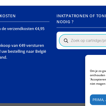
KOSTEN
INKTPATRONEN OF TON
NODIG ?
jn de verzendkosten €4,95
Products
search
ankoop van €49 versturen
S
uw bestelling naar België
and.
Om je zo go
onthouden w
'Accepteren'
niet mogen 
PRIMA,