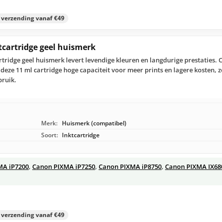
s verzending vanaf €49
tcartridge geel huismerk
rtridge geel huismerk levert levendige kleuren en langdurige prestaties.
eze 11 ml cartridge hoge capaciteit voor meer prints en lagere kosten, z
bruik.
Merk:
Huismerk (compatibel)
Soort:
Inktcartridge
MA iP7200
,
Canon PIXMA iP7250
,
Canon PIXMA iP8750
,
Canon PIXMA IX68
s verzending vanaf €49