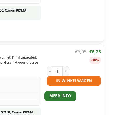
00
,
Canon PIXMA
€
6,95
€
6,25
id met 11 ml capaciteit.
-10%
g. Geschikt voor diverse
Canon CLI-551GY XL inktcartridge grij
IN WINKELWAGEN
MEER INFO
MG7150
,
Canon PIXMA