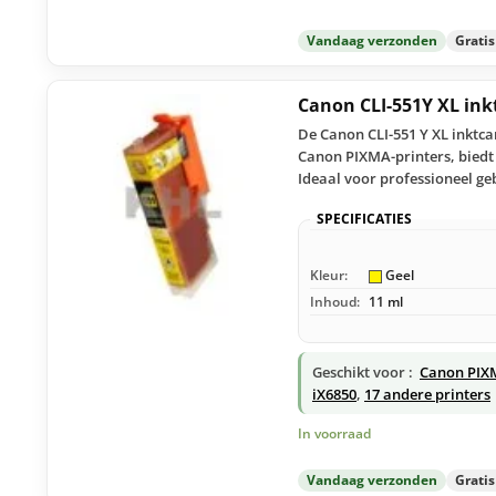
Vandaag verzonden
Grati
Canon CLI-551Y XL ink
De Canon CLI-551 Y XL inktca
Canon PIXMA-printers, biedt d
Ideaal voor professioneel ge
SPECIFICATIES
Kleur:
Geel
Inhoud:
11 ml
Geschikt voor :
Canon PIX
iX6850
,
17 andere printers
In voorraad
Vandaag verzonden
Grati