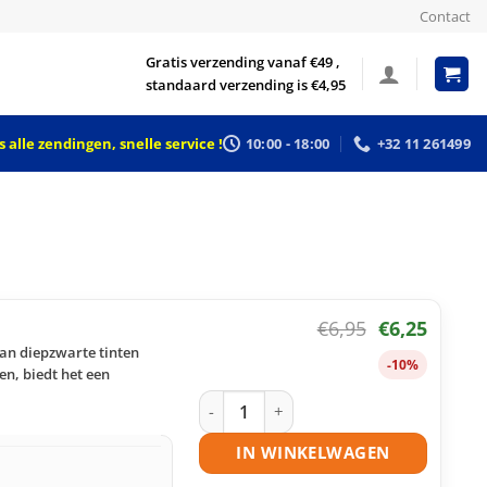
Contact
Gratis verzending vanaf €49 ,
standaard verzending is €4,95
 alle zendingen, snelle service !
10:00 - 18:00
+32 11 261499
€
6,95
€
6,25
van diepzwarte tinten
-10%
n, biedt het een
Canon CLI-551BK XL inktcartridge zwa
IN WINKELWAGEN