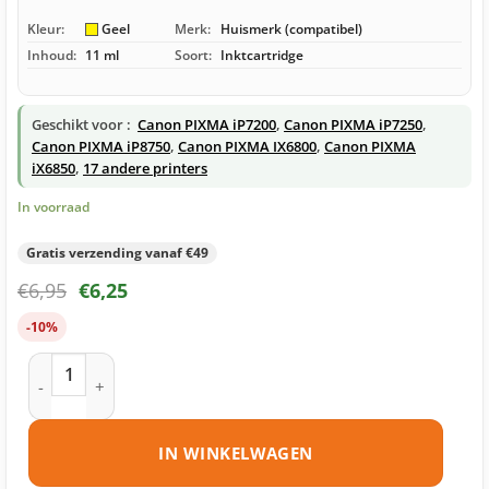
Kleur:
Geel
Merk:
Huismerk (compatibel)
Inhoud:
11 ml
Soort:
Inktcartridge
Geschikt voor :
Canon PIXMA iP7200
,
Canon PIXMA iP7250
,
Canon PIXMA iP8750
,
Canon PIXMA IX6800
,
Canon PIXMA
iX6850
,
17 andere printers
In voorraad
Gratis verzending vanaf €49
€
6,95
€
6,25
-10%
Canon CLI-551Y XL inktcartridge geel huismerk aantal
IN WINKELWAGEN