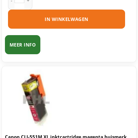
IN WINKELWAGEN
MEER INFO
Canon CLI-551M XL inktcartridge magenta huismerk