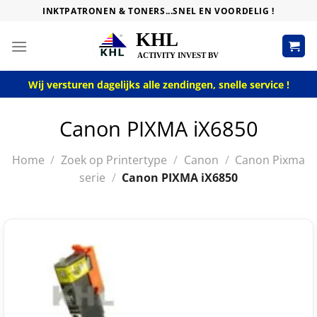
Skip
INKTPATRONEN & TONERS...SNEL EN VOORDELIG !
to
content
Wij versturen dagelijks alle zendingen, snelle service !
Canon PIXMA iX6850
Home
/
Zoek op Printertype
/
Canon
/
Canon Pixma
serie
/
Canon PIXMA iX6850