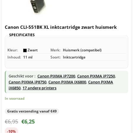
Canon CLI-551BK XL inktcartridge zwart huismerk
SPECIFICATIES
Kleur:
Zwart
Merk:
Huismerk (compatibel)
Inhoud:
11 ml
Soort:
Inktcartridge
Geschikt voor :
Canon PIXMA iP7200
,
Canon PIXMA iP7250
,
Canon PIXMA iP8750
,
Canon PIXMA IX6800
,
Canon PIXMA
iX6850
,
17 andere printers
In voorraad
Gratis verzending vanaf €49
€
6,95
€
6,25
-10%