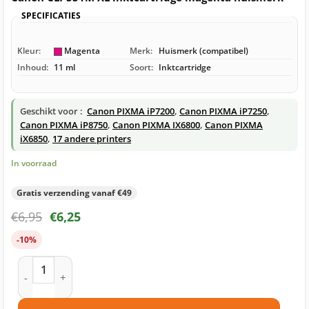
SPECIFICATIES
Kleur:
Magenta
Merk:
Huismerk (compatibel)
Inhoud:
11 ml
Soort:
Inktcartridge
Geschikt voor :
Canon PIXMA iP7200
,
Canon PIXMA iP7250
,
Canon PIXMA iP8750
,
Canon PIXMA IX6800
,
Canon PIXMA
iX6850
,
17 andere printers
In voorraad
Gratis verzending vanaf €49
€
6,95
€
6,25
-10%
Canon CLI-551M XL inktcartridge magenta huismerk aantal