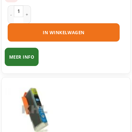
Canon CLI-551BK XL inktcartridge zwart huismerk aantal
IN WINKELWAGEN
MEER INFO