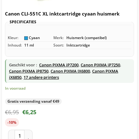
Canon CLI-551C XL inktcartridge cyaan huismerk
SPECIFICATIES
Kleur:
Cyaan
Merk:
Huismerk (compatibel)
Inhoud:
11 ml
Soort:
Inktcartridge
Geschikt voor :
Canon PIXMA iP7200
,
Canon PIXMA iP7250
,
Canon PIXMA iP8750
,
Canon PIXMA IX6800
,
Canon PIXMA
iX6850
,
17 andere printers
In voorraad
Gratis verzending vanaf €49
€
6,95
€
6,25
-10%
Canon CLI-551C XL inktcartridge cyaan huismerk aantal