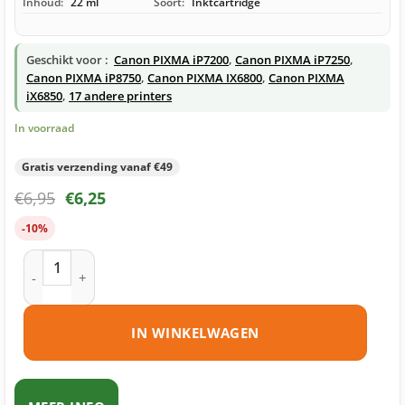
Inhoud:
22 ml
Soort:
Inktcartridge
Geschikt voor :
Canon PIXMA iP7200
,
Canon PIXMA iP7250
,
Canon PIXMA iP8750
,
Canon PIXMA IX6800
,
Canon PIXMA
iX6850
,
17 andere printers
In voorraad
Gratis verzending vanaf €49
€
6,95
€
6,25
-10%
Canon PGI-550PGBK XL inktcartridge zwart huismerk aantal
IN WINKELWAGEN