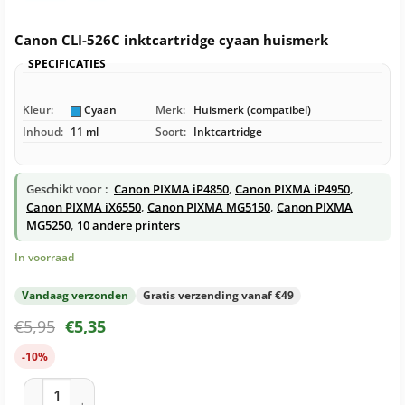
Canon CLI-526C inktcartridge cyaan huismerk
SPECIFICATIES
Kleur:
Cyaan
Merk:
Huismerk (compatibel)
Inhoud:
11 ml
Soort:
Inktcartridge
Geschikt voor :
Canon PIXMA iP4850
,
Canon PIXMA iP4950
,
Canon PIXMA iX6550
,
Canon PIXMA MG5150
,
Canon PIXMA
MG5250
,
10 andere printers
In voorraad
Vandaag verzonden
Gratis verzending vanaf €49
€
5,95
€
5,35
-10%
Canon CLI-526C inktcartridge cyaan huismerk aantal