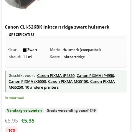
Canon CLI-526BK inktcartridge zwart huismerk
SPECIFICATIES
Kleur:
Zwart
Merk:
Huismerk (compatibel)
Inhoud:
11 ml
Soort:
Inktcartridge
Geschikt voor :
Canon PIXMA iP4850
,
Canon PIXMA iP4950
,
Canon PIXMA iX6550
,
Canon PIXMA MG5150
,
Canon PIXMA
MG5250
,
10 andere printers
In voorraad
Vandaag verzonden
Gratis verzending vanaf €49
€
5,95
€
5,35
-10%