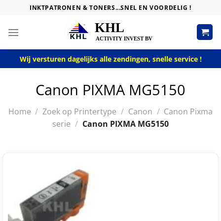
Skip
INKTPATRONEN & TONERS...SNEL EN VOORDELIG !
to
content
Wij versturen dagelijks alle zendingen, snelle service !
Canon PIXMA MG5150
Home
/
Zoek op Printertype
/
Canon
/
Canon Pixma
serie
/
Canon PIXMA MG5150