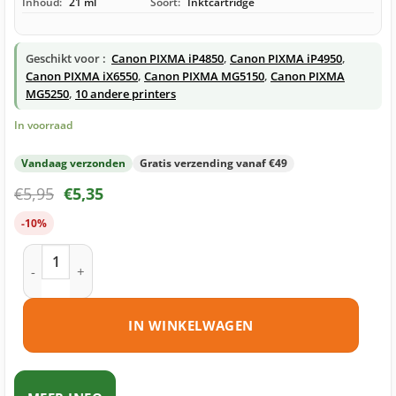
Inhoud:
21 ml
Soort:
Inktcartridge
Geschikt voor :
Canon PIXMA iP4850
,
Canon PIXMA iP4950
,
Canon PIXMA iX6550
,
Canon PIXMA MG5150
,
Canon PIXMA
MG5250
,
10 andere printers
In voorraad
Vandaag verzonden
Gratis verzending vanaf €49
€
5,95
€
5,35
-10%
Canon PGI-525BK inktcartridge zwart huismerk aantal
IN WINKELWAGEN