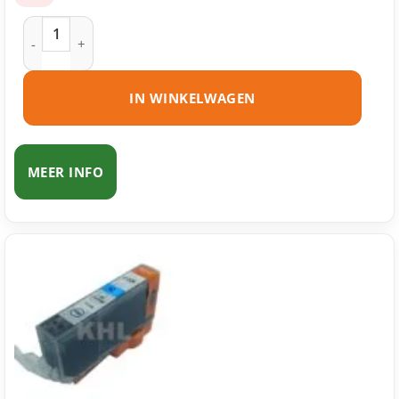
Canon CLI-526BK inktcartridge zwart huismerk aantal
IN WINKELWAGEN
MEER INFO