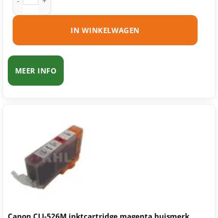
IN WINKELWAGEN
MEER INFO
Canon CLI-526M inktcartridge magenta huismerk