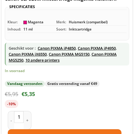
SPECIFICATIES
Kleur:
Magenta
Merk:
Huismerk (compatibel)
Inhoud:
11 ml
Soort:
Inktcartridge
Geschikt voor :
Canon PIXMA iP4850
,
Canon PIXMA iP4950
,
Canon PIXMA iX6550
,
Canon PIXMA MG5150
,
Canon PIXMA
MG5250
,
10 andere printers
In voorraad
Vandaag verzonden
Gratis verzending vanaf €49
€
5,95
€
5,35
-10%
Canon CLI-526M inktcartridge magenta huismerk aantal