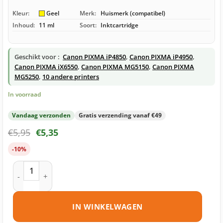
Kleur:
Geel
Merk:
Huismerk (compatibel)
Inhoud:
11 ml
Soort:
Inktcartridge
Geschikt voor :
Canon PIXMA iP4850
,
Canon PIXMA iP4950
,
Canon PIXMA iX6550
,
Canon PIXMA MG5150
,
Canon PIXMA
MG5250
,
10 andere printers
In voorraad
Vandaag verzonden
Gratis verzending vanaf €49
€
5,95
€
5,35
-10%
Canon CLI-526Y inktcartridge geel huismerk aantal
IN WINKELWAGEN