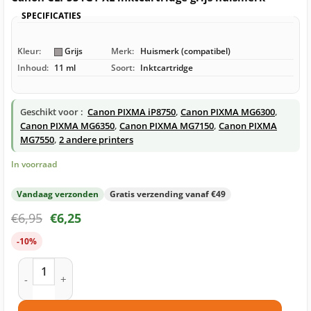
SPECIFICATIES
Kleur:
Grijs
Merk:
Huismerk (compatibel)
Inhoud:
11 ml
Soort:
Inktcartridge
Geschikt voor :
Canon PIXMA iP8750
,
Canon PIXMA MG6300
,
Canon PIXMA MG6350
,
Canon PIXMA MG7150
,
Canon PIXMA
MG7550
,
2 andere printers
In voorraad
Vandaag verzonden
Gratis verzending vanaf €49
€
6,95
€
6,25
-10%
Canon CLI-551GY XL inktcartridge grijs huismerk aantal