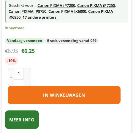
Geschikt voor :
Canon PIXMA iP7200
,
Canon PIXMA iP7250
,
Canon PIXMA iP8750
,
Canon PIXMA IX6800
,
Canon PIXMA
iX6850
,
17 andere printers
In voorraad
Vandaag verzonden
Gratis verzending vanaf €49
€
6,95
€
6,25
-10%
Canon PGI-550PGBK XL inktcartridge zwart huismerk aantal
IN WINKELWAGEN
MEER INFO