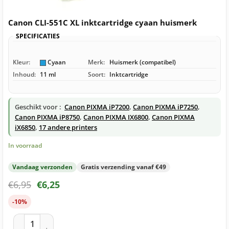
Canon CLI-551C XL inktcartridge cyaan huismerk
SPECIFICATIES
Kleur:
Cyaan
Merk:
Huismerk (compatibel)
Inhoud:
11 ml
Soort:
Inktcartridge
Geschikt voor :
Canon PIXMA iP7200
,
Canon PIXMA iP7250
,
Canon PIXMA iP8750
,
Canon PIXMA IX6800
,
Canon PIXMA
iX6850
,
17 andere printers
In voorraad
Vandaag verzonden
Gratis verzending vanaf €49
€
6,95
€
6,25
-10%
Canon CLI-551C XL inktcartridge cyaan huismerk aantal