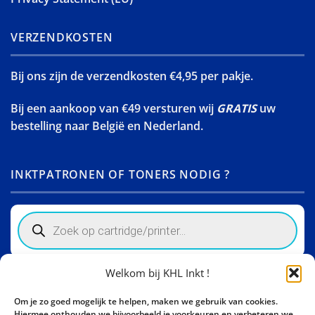
VERZENDKOSTEN
Bij ons zijn de verzendkosten €4,95 per pakje.
Bij een aankoop van €49 versturen wij
GRATIS
uw
bestelling naar België en Nederland.
INKTPATRONEN OF TONERS NODIG ?
Products
search
Welkom bij KHL Inkt !
Winkelinformatie
Om je zo goed mogelijk te helpen, maken we gebruik van cookies.
Activity Invest BV - KHL, Kempische Steenweg 274
Hiermee onthouden we bijvoorbeeld je voorkeuren en verbeteren we