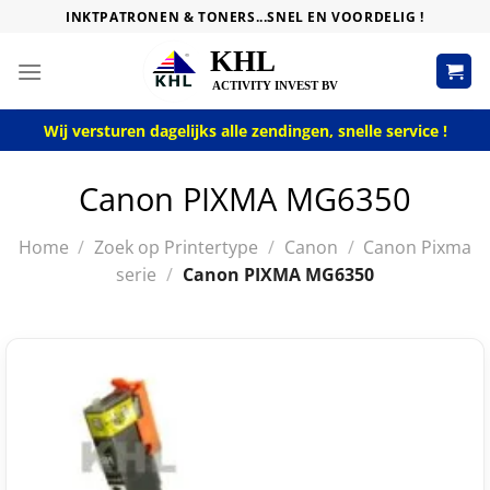
Skip
INKTPATRONEN & TONERS...SNEL EN VOORDELIG !
to
content
Wij versturen dagelijks alle zendingen, snelle service !
Canon PIXMA MG6350
Home
/
Zoek op Printertype
/
Canon
/
Canon Pixma
serie
/
Canon PIXMA MG6350