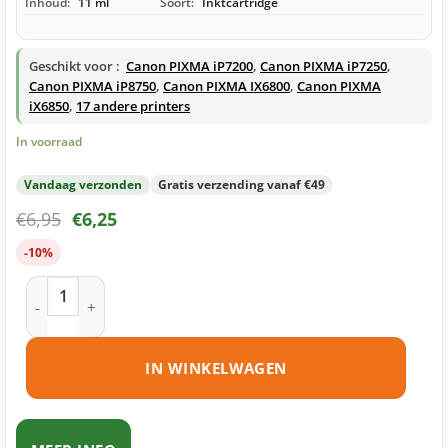
Inhoud:
11 ml
Soort:
Inktcartridge
Geschikt voor :
Canon PIXMA iP7200
,
Canon PIXMA iP7250
,
Canon PIXMA iP8750
,
Canon PIXMA IX6800
,
Canon PIXMA
iX6850
,
17 andere printers
In voorraad
Vandaag verzonden
Gratis verzending vanaf €49
€
6,95
€
6,25
-10%
Canon CLI-551Y XL inktcartridge geel huismerk aantal
IN WINKELWAGEN