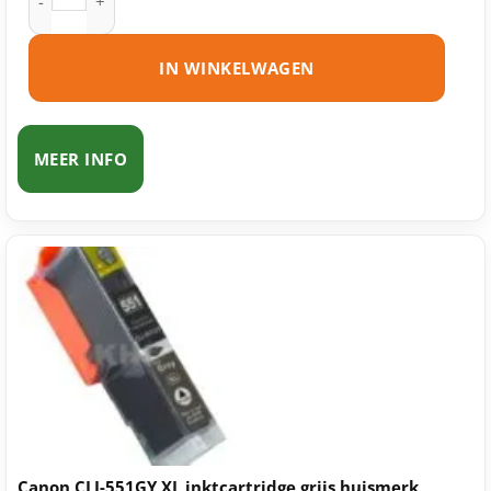
IN WINKELWAGEN
MEER INFO
Canon CLI-551GY XL inktcartridge grijs huismerk