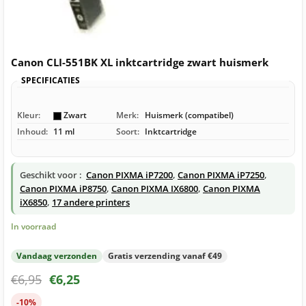
Canon CLI-551BK XL inktcartridge zwart huismerk
SPECIFICATIES
Kleur:
Zwart
Merk:
Huismerk (compatibel)
Inhoud:
11 ml
Soort:
Inktcartridge
Geschikt voor :
Canon PIXMA iP7200
,
Canon PIXMA iP7250
,
Canon PIXMA iP8750
,
Canon PIXMA IX6800
,
Canon PIXMA
iX6850
,
17 andere printers
In voorraad
Vandaag verzonden
Gratis verzending vanaf €49
€
6,95
€
6,25
-10%