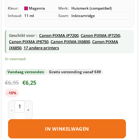
Kleur:
Magenta
Merk:
Huismerk (compatibel)
Inhoud:
11 ml
Soort:
Inktcartridge
Geschikt voor :
Canon PIXMA iP7200
,
Canon PIXMA iP7250
,
Canon PIXMA iP8750
,
Canon PIXMA IX6800
,
Canon PIXMA
iX6850
,
17 andere printers
In voorraad
Vandaag verzonden
Gratis verzending vanaf €49
€
6,95
€
6,25
-10%
Canon CLI-551M XL inktcartridge magenta huismerk aantal
IN WINKELWAGEN