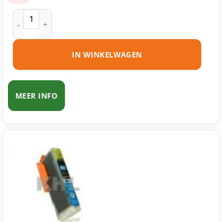
Canon CLI-551BK XL inktcartridge zwart huismerk aantal
IN WINKELWAGEN
MEER INFO