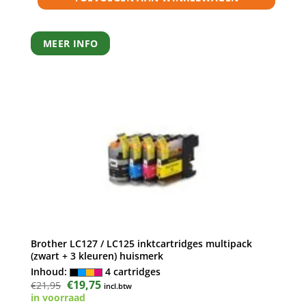
MEER INFO
Brother LC127 / LC125 inktcartridges multipack
(zwart + 3 kleuren) huismerk
Inhoud:
4 cartridges
Oorspronkelijke
€
19,75
Huidige
€
21,95
incl.btw
prijs
prijs
in voorraad
was:
is: