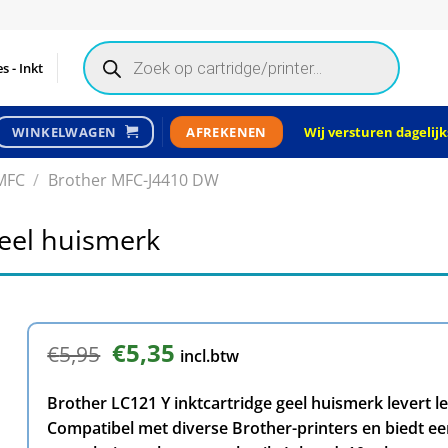
Products
search
s - Inkt
Wij versturen dagelijks
WINKELWAGEN
AFREKENEN
MFC
/
Brother MFC-J4410 DW
geel huismerk
Oorspronkelijke
€
5,35
Huidige
€
5,95
incl.btw
prijs
prijs
was:
is:
Brother LC121 Y inktcartridge geel huismerk levert 
€5,95.
€5,35.
Compatibel met diverse Brother-printers en biedt een