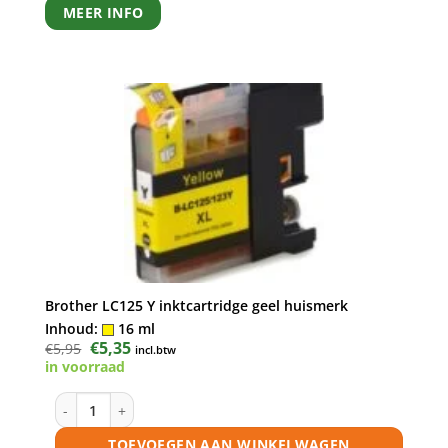
MEER INFO
Brother LC125 Y inktcartridge geel huismerk
Inhoud:
16 ml
Oorspronkelijke
€
5,35
Huidige
€
5,95
incl.btw
prijs
prijs
in voorraad
was:
is:
€5,95.
€5,35.
l
Brother LC125 Y inktcartridge geel huismerk aantal
TOEVOEGEN AAN WINKELWAGEN