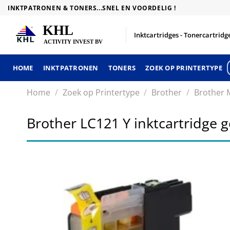
Skip
INKTPATRONEN & TONERS...SNEL EN VOORDELIG !
to
content
Inktcartridges - Tonercartridge
HOME
INKTPATRONEN
TONERS
ZOEK OP PRINTERTYPE
Home
/
Zoek op Printertype
/
Brother
/
Brother 
Brother LC121 Y inktcartridge 