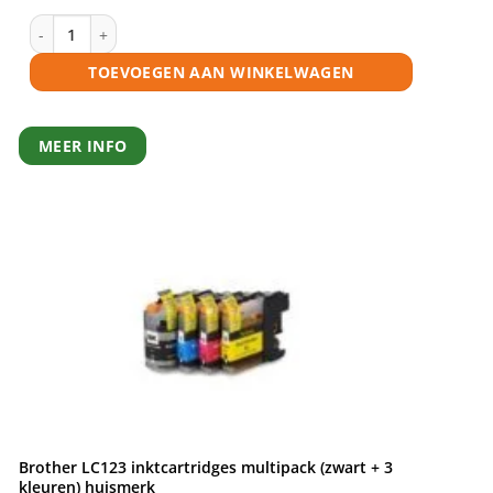
€5,95.
€5,35.
leuren) huismerk aantal
Brother LC123 Y inktcartridge geel huismerk aantal
TOEVOEGEN AAN WINKELWAGEN
MEER INFO
Brother LC123 inktcartridges multipack (zwart + 3
kleuren) huismerk