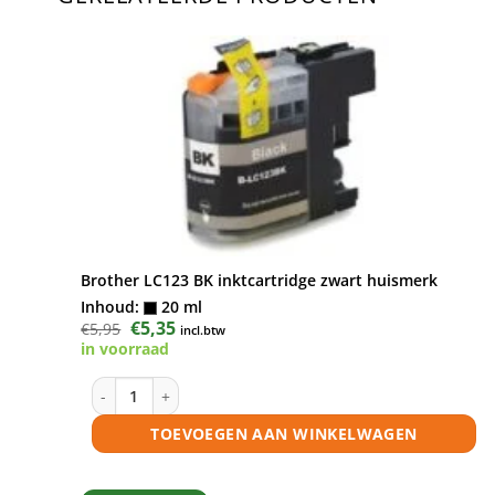
Brother LC123 BK inktcartridge zwart huismerk
Inhoud:
20 ml
Oorspronkelijke
€
5,35
Huidige
€
5,95
incl.btw
prijs
prijs
in voorraad
was:
is:
€5,95.
€5,35.
Brother LC123 BK inktcartridge zwart huismerk aantal
TOEVOEGEN AAN WINKELWAGEN