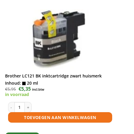
Brother LC121 BK inktcartridge zwart huismerk
Inhoud:
20 ml
Oorspronkelijke
€
5,35
Huidige
€
5,95
incl.btw
prijs
prijs
in voorraad
was:
is:
€5,95.
€5,35.
Brother LC121 BK inktcartridge zwart huismerk aantal
TOEVOEGEN AAN WINKELWAGEN