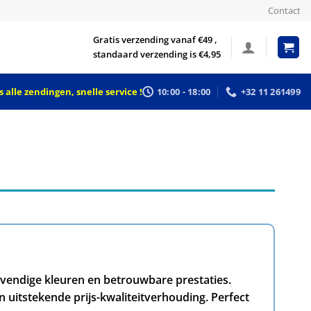
Contact
Gratis verzending vanaf €49 ,
standaard verzending is €4,95
 alle zendingen, snelle service !
10:00 - 18:00
+32 11 261499
levendige kleuren en betrouwbare prestaties.
 uitstekende prijs-kwaliteitverhouding. Perfect