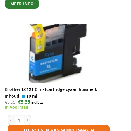
MEER INFO
Brother LC121 C inktcartridge cyaan huismerk
Inhoud:
10 ml
Oorspronkelijke
€
5,35
Huidige
€
5,95
incl.btw
prijs
prijs
in voorraad
was:
is:
€5,95.
€5,35.
Brother LC121 C inktcartridge cyaan huismerk aantal
TOEVOEGEN AAN WINKELWAGEN