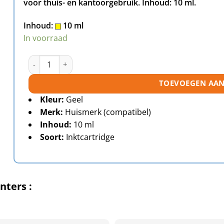
voor thuis- en kantoorgebruik. Inhoud: 10 ml.
Inhoud:
10 ml
In voorraad
Brother LC121 Y inktcartridge geel huismerk aantal
TOEVOEGEN AA
Kleur:
Geel
Merk:
Huismerk (compatibel)
Inhoud:
10 ml
Soort:
Inktcartridge
nters :