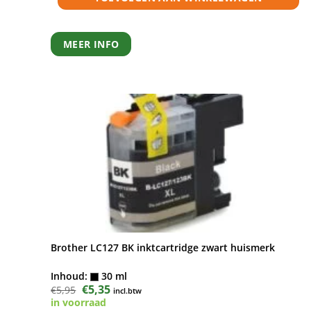
MEER INFO
Brother LC127 BK inktcartridge zwart huismerk
Inhoud:
30 ml
Oorspronkelijke
€
5,35
Huidige
€
5,95
incl.btw
prijs
prijs
in voorraad
was:
is: