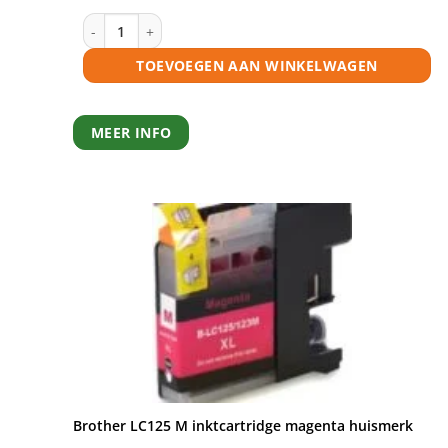
€5,95.
€5,35.
Brother LC127 BK inktcartridge zwart huismerk aantal
TOEVOEGEN AAN WINKELWAGEN
MEER INFO
Brother LC125 M inktcartridge magenta huismerk