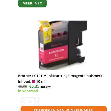
MEER INFO
Brother LC121 M inktcartridge magenta huismerk
Inhoud:
10 ml
Oorspronkelijke
€
5,35
Huidige
€
5,95
incl.btw
prijs
prijs
in voorraad
was:
is:
€5,95.
€5,35.
Brother LC121 M inktcartridge magenta huismerk aanta
TOEVOEGEN AAN WINKELWAGEN