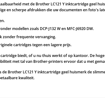
taalbaarheid met de Brother LC121 Y inktcartridge geel hu
ndige en scherpe afdrukken die uw documenten en foto's late
en.
aronder modellen zoals DCP-J132 W en MFC-J6920 DW.
ik zonder frequente vervanging.
iginele cartridges tegen een lagere prijs.
 cartridge biedt, of u nu thuis werkt of op kantoor. De hog
biliteit met tal van Brother-printers ervoor dat u met gema
 de Brother LC121 Y inktcartridge geel huismerk de slimme
etaalbare kwaliteit.