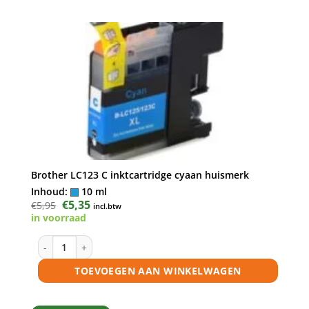
Brother LC123 C inktcartridge cyaan huismerk
Inhoud:
10 ml
Oorspronkelijke
€
5,35
Huidige
€
5,95
incl.btw
prijs
prijs
in voorraad
was:
is:
€5,95.
€5,35.
Brother LC123 C inktcartridge cyaan huismerk aantal
TOEVOEGEN AAN WINKELWAGEN