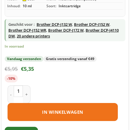
Inhoud:
10 ml
Soort:
Inktcartridge
Geschikt voor :
Brother DCP-J132 W
,
Brother DCP-J152 W
,
Brother DCP-J152 WR
,
Brother DCP-J172 W
,
Brother DCP-J4110
DW
,
20 andere printers
In voorraad
Vandaag verzonden
Gratis verzending vanaf €49
€
5,95
€
5,35
-10%
Brother LC121 Y inktcartridge geel huismerk aantal
IN WINKELWAGEN