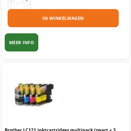
IN WINKELWAGEN
MEER INFO
Brother LC121 inktcartridges multipack (zwart + 3