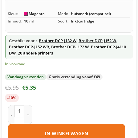
Kleur:
Magenta
Merk:
Huismerk (compatibel)
Inhoud:
10 ml
Soort:
Inktcartridge
Geschikt voor :
Brother DCP-J132 W
,
Brother DCP-J152 W
,
Brother DCP-J152 WR
,
Brother DCP-J172 W
,
Brother DCP-J4110
DW
,
20 andere printers
In voorraad
Vandaag verzonden
Gratis verzending vanaf €49
€
5,95
€
5,35
-10%
Brother LC121 M inktcartridge magenta huismerk aantal
IN WINKELWAGEN