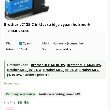
Brother LC125 C inktcartridge cyaan huismerk
SPECIFICATIES
Kleur:
Cyaan
Merk:
Huismerk (compatibel)
Inhoud:
16 ml
Soort:
Inktcartridge
Geschikt voor :
Brother DCP-J4110 DW
,
Brother MFC-J4410 DW
,
Brother MFC-J4510 DW
,
Brother MFC-J4610 DW
,
Brother MFC-
J4710 DW
,
1 andere printers
In voorraad
Vandaag verzonden
Gratis verzending vanaf €49
€
5,95
€
5,35