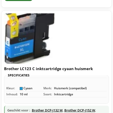
Brother LC123 C inktcartridge cyaan huismerk
SPECIFICATIES
Kleur:
Cyaan
Merk:
Huismerk (compatibel)
Inhoud:
10 ml
Soort:
Inktcartridge
Geschikt voor :
Brother DCP-J132 W
,
Brother DCP-J152 W
,