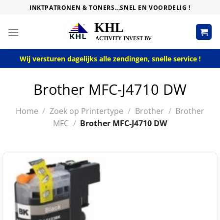
Skip
INKTPATRONEN & TONERS...SNEL EN VOORDELIG !
to
content
Wij versturen dagelijks alle zendingen, snelle service !
Brother MFC-J4710 DW
Home
/
Zoek op Printertype
/
Brother
/
Brother
MFC
/
Brother MFC-J4710 DW