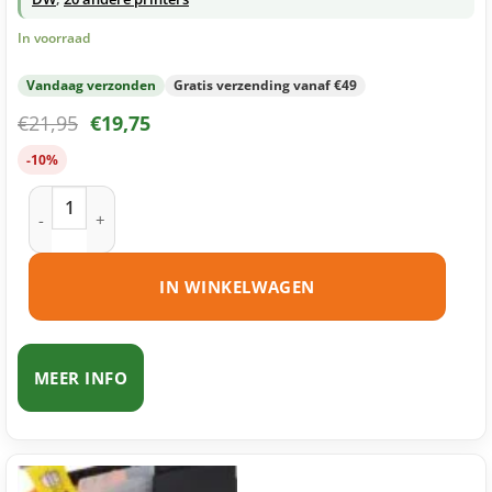
In voorraad
Vandaag verzonden
Gratis verzending vanaf €49
€
21,95
€
19,75
-10%
Brother LC123 inktcartridges multipack (zwart + 3 kleuren) 
IN WINKELWAGEN
MEER INFO