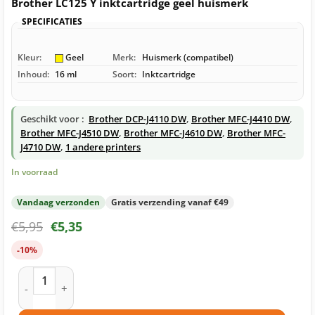
Brother LC125 Y inktcartridge geel huismerk
SPECIFICATIES
Kleur:
Geel
Merk:
Huismerk (compatibel)
Inhoud:
16 ml
Soort:
Inktcartridge
Geschikt voor :
Brother DCP-J4110 DW
,
Brother MFC-J4410 DW
,
Brother MFC-J4510 DW
,
Brother MFC-J4610 DW
,
Brother MFC-
J4710 DW
,
1 andere printers
In voorraad
Vandaag verzonden
Gratis verzending vanaf €49
€
5,95
€
5,35
-10%
Brother LC125 Y inktcartridge geel huismerk aantal