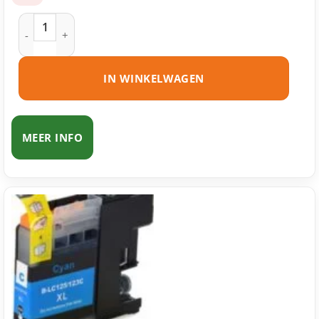
Brother LC121 BK inktcartridge zwart huismerk aantal
IN WINKELWAGEN
MEER INFO