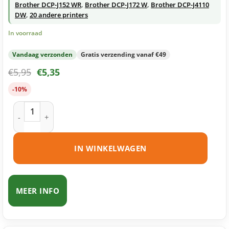
Brother DCP-J152 WR
,
Brother DCP-J172 W
,
Brother DCP-J4110
DW
,
20 andere printers
In voorraad
Vandaag verzonden
Gratis verzending vanaf €49
€
5,95
€
5,35
-10%
Brother LC123 C inktcartridge cyaan huismerk aantal
IN WINKELWAGEN
MEER INFO