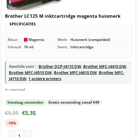
Brother LC125 M inktcartridge magenta huismerk
SPECIFICATIES
Kleur:
Magenta
Merk:
Huismerk (compatibel)
Inhoud:
16 ml
Soort:
Inktcartridge
Geschikt voor :
Brother DCP-J4110 DW
,
Brother MFC-J4410 DW
,
Brother MFC-J4510 DW
,
Brother MFC-J4610 DW
,
Brother MFC-
J4710 DW
,
1 andere printers
In voorraad
Vandaag verzonden
Gratis verzending vanaf €49
€
5,95
€
5,35
-10%
Brother LC125 M inktcartridge magenta huismerk aantal