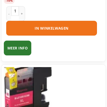
-10%
Brother LC125 C inktcartridge cyaan huismerk aantal
IN WINKELWAGEN
MEER INFO