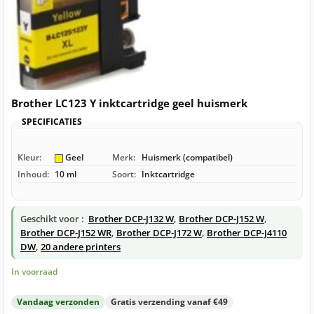
Brother LC123 Y inktcartridge geel huismerk
SPECIFICATIES
Kleur:
Geel
Merk:
Huismerk (compatibel)
Inhoud:
10 ml
Soort:
Inktcartridge
Geschikt voor :
Brother DCP-J132 W
,
Brother DCP-J152 W
,
Brother DCP-J152 WR
,
Brother DCP-J172 W
,
Brother DCP-J4110
DW
,
20 andere printers
In voorraad
Vandaag verzonden
Gratis verzending vanaf €49