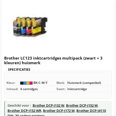
Brother LC123 inktcartridges multipack (zwart + 3
kleuren) huismerk
SPECIFICATIES
Kleur:
BK-C-M-Y
Merk:
Huismerk (compatibel)
Inhoud:
4 cartridges
Soort:
Inktcartridge
Geschikt voor :
Brother DCP-J132 W
,
Brother DCP-J152 W
,
Brother DCP-J152 WR
,
Brother DCP-J172 W
,
Brother DCP-J4110
DW
,
20 andere printers