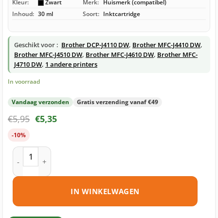
Kleur:
Zwart
Merk:
Huismerk (compatibel)
Inhoud:
30 ml
Soort:
Inktcartridge
Geschikt voor :
Brother DCP-J4110 DW
,
Brother MFC-J4410 DW
,
Brother MFC-J4510 DW
,
Brother MFC-J4610 DW
,
Brother MFC-
J4710 DW
,
1 andere printers
In voorraad
Vandaag verzonden
Gratis verzending vanaf €49
€
5,95
€
5,35
-10%
Brother LC127 BK inktcartridge zwart huismerk aantal
IN WINKELWAGEN