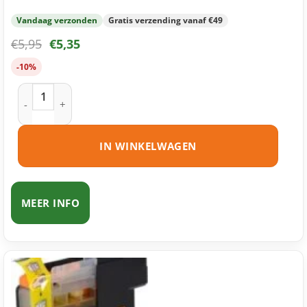
Vandaag verzonden
Gratis verzending vanaf €49
€
5,95
€
5,35
-10%
Brother LC123 M inktcartridge magenta huismerk aantal
IN WINKELWAGEN
MEER INFO