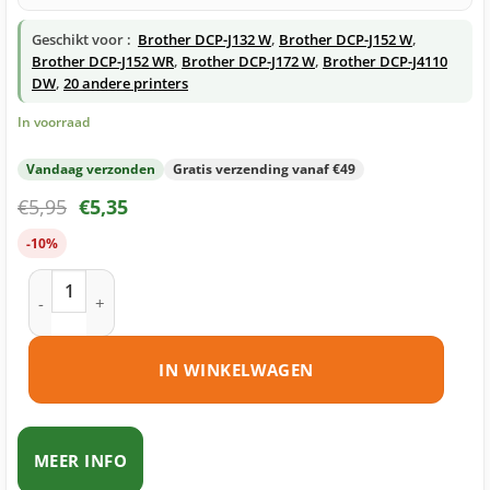
Geschikt voor :
Brother DCP-J132 W
,
Brother DCP-J152 W
,
Brother DCP-J152 WR
,
Brother DCP-J172 W
,
Brother DCP-J4110
DW
,
20 andere printers
In voorraad
Vandaag verzonden
Gratis verzending vanaf €49
€
5,95
€
5,35
-10%
Brother LC123 BK inktcartridge zwart huismerk aantal
IN WINKELWAGEN
MEER INFO