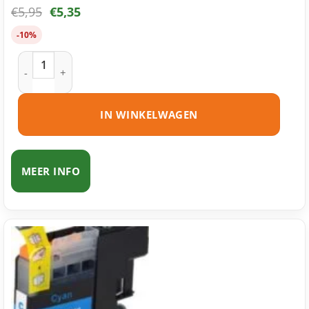
€
5,95
€
5,35
-10%
Brother LC123 Y inktcartridge geel huismerk aantal
IN WINKELWAGEN
MEER INFO