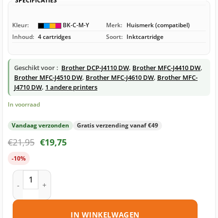
SPECIFICATIES
Kleur:
BK-C-M-Y
Merk:
Huismerk (compatibel)
Inhoud:
4 cartridges
Soort:
Inktcartridge
Geschikt voor :
Brother DCP-J4110 DW
,
Brother MFC-J4410 DW
,
Brother MFC-J4510 DW
,
Brother MFC-J4610 DW
,
Brother MFC-
J4710 DW
,
1 andere printers
In voorraad
Vandaag verzonden
Gratis verzending vanaf €49
€
21,95
€
19,75
-10%
Brother LC127 / LC125 inktcartridges multipack (zwart + 3 k
IN WINKELWAGEN