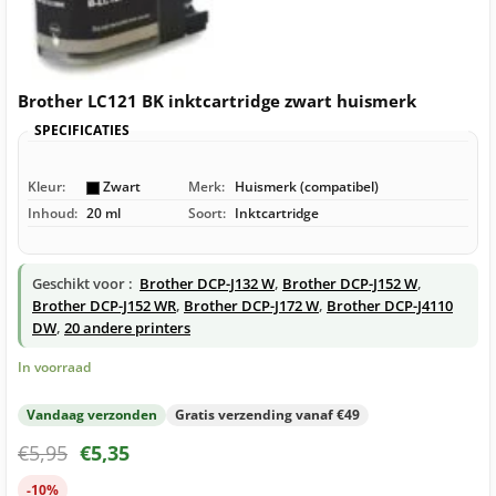
Brother LC121 BK inktcartridge zwart huismerk
SPECIFICATIES
Kleur:
Zwart
Merk:
Huismerk (compatibel)
Inhoud:
20 ml
Soort:
Inktcartridge
Geschikt voor :
Brother DCP-J132 W
,
Brother DCP-J152 W
,
Brother DCP-J152 WR
,
Brother DCP-J172 W
,
Brother DCP-J4110
DW
,
20 andere printers
In voorraad
Vandaag verzonden
Gratis verzending vanaf €49
€
5,95
€
5,35
-10%