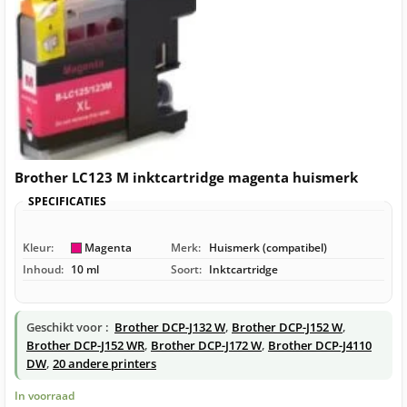
Brother LC123 M inktcartridge magenta huismerk
SPECIFICATIES
Kleur:
Magenta
Merk:
Huismerk (compatibel)
Inhoud:
10 ml
Soort:
Inktcartridge
Geschikt voor :
Brother DCP-J132 W
,
Brother DCP-J152 W
,
Brother DCP-J152 WR
,
Brother DCP-J172 W
,
Brother DCP-J4110
DW
,
20 andere printers
In voorraad