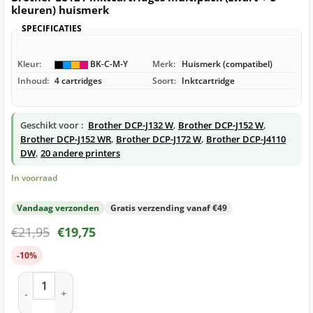
kleuren) huismerk
SPECIFICATIES
Kleur:
BK-C-M-Y
Merk:
Huismerk (compatibel)
Inhoud:
4 cartridges
Soort:
Inktcartridge
Geschikt voor :
Brother DCP-J132 W
,
Brother DCP-J152 W
,
Brother DCP-J152 WR
,
Brother DCP-J172 W
,
Brother DCP-J4110
DW
,
20 andere printers
In voorraad
Vandaag verzonden
Gratis verzending vanaf €49
€
21,95
€
19,75
-10%
Brother LC121 inktcartridges multipack (zwart + 3 kleuren) 