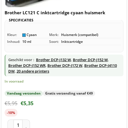
Brother LC121 C inktcartridge cyaan huismerk
SPECIFICATIES
Kleur:
Cyaan
Merk:
Huismerk (compatibel)
Inhoud:
10 ml
Soort:
Inktcartridge
Geschikt voor :
Brother DCP-J132 W
,
Brother DCP-J152 W
,
Brother DCP-J152 WR
,
Brother DCP-J172 W
,
Brother DCP-J4110
DW
,
20 andere printers
In voorraad
Vandaag verzonden
Gratis verzending vanaf €49
€
5,95
€
5,35
-10%
Brother LC121 C inktcartridge cyaan huismerk aantal