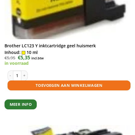
Brother LC123 Y inktcartridge geel huismerk
Inhoud:
10 ml
Oorspronkelijke
€
5,35
Huidige
€
5,95
incl.btw
prijs
prijs
in voorraad
was:
is:
€5,95.
€5,35.
Brother LC123 Y inktcartridge geel huismerk aantal
TOEVOEGEN AAN WINKELWAGEN
MEER INFO