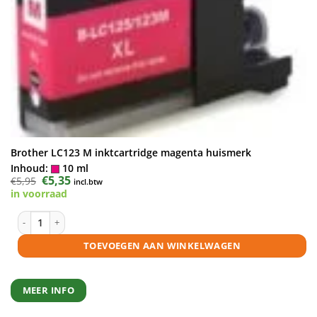
Brother LC123 M inktcartridge magenta huismerk
Inhoud:
10 ml
Oorspronkelijke
€
5,35
Huidige
€
5,95
incl.btw
prijs
prijs
in voorraad
was:
is:
€5,95.
€5,35.
Brother LC123 M inktcartridge magenta huismerk aantal
TOEVOEGEN AAN WINKELWAGEN
MEER INFO