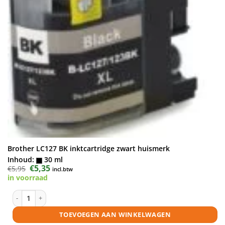
Brother LC127 BK inktcartridge zwart huismerk
Inhoud:
30 ml
Oorspronkelijke
€
5,35
Huidige
€
5,95
incl.btw
prijs
prijs
in voorraad
was:
is:
€5,95.
€5,35.
Brother LC127 BK inktcartridge zwart huismerk aantal
TOEVOEGEN AAN WINKELWAGEN