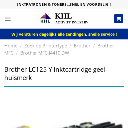
Skip
INKTPATRONEN & TONERS...SNEL EN VOORDELIG !
to
content
Wij versturen dagelijks alle zendingen, snelle service !
Home
/
Zoek op Printertype
/
Brother
/
Brother
MFC
/
Brother MFC-J4410 DW
Brother LC125 Y inktcartridge geel
huismerk