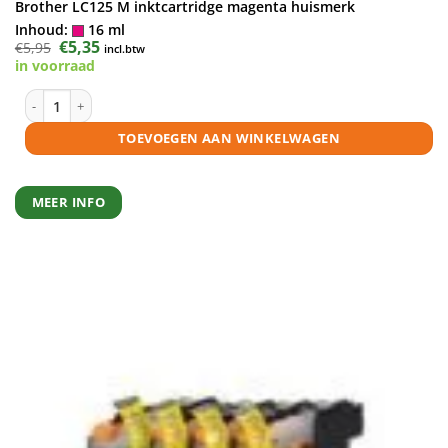
Brother LC125 M inktcartridge magenta huismerk
Inhoud:
16 ml
Oorspronkelijke
€
5,35
Huidige
€
5,95
incl.btw
prijs
prijs
in voorraad
was:
is:
€5,95.
€5,35.
Brother LC125 M inktcartridge magenta huismerk aantal
TOEVOEGEN AAN WINKELWAGEN
MEER INFO