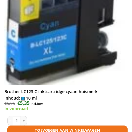
Brother LC123 C inktcartridge cyaan huismerk
Inhoud:
10 ml
Oorspronkelijke
€
5,35
Huidige
€
5,95
incl.btw
prijs
prijs
in voorraad
was:
is:
€5,95.
€5,35.
Brother LC123 C inktcartridge cyaan huismerk aantal
TOEVOEGEN AAN WINKELWAGEN