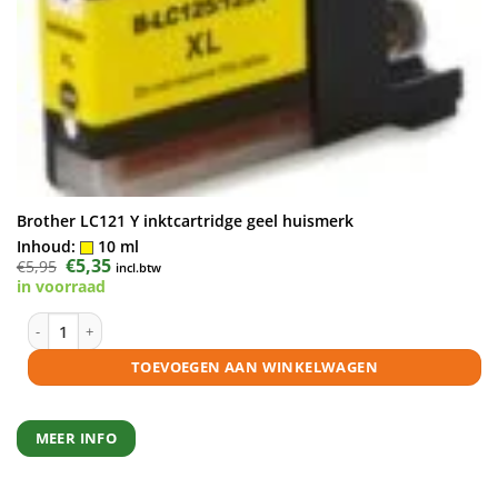
Brother LC121 Y inktcartridge geel huismerk
Inhoud:
10 ml
Oorspronkelijke
€
5,35
Huidige
€
5,95
incl.btw
prijs
prijs
in voorraad
was:
is:
€5,95.
€5,35.
Brother LC121 Y inktcartridge geel huismerk aantal
TOEVOEGEN AAN WINKELWAGEN
MEER INFO