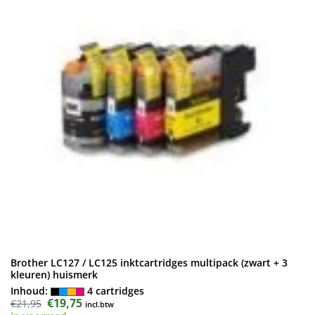
Brother LC127 / LC125 inktcartridges multipack (zwart + 3
kleuren) huismerk
Inhoud:
4 cartridges
Oorspronkelijke
€
19,75
Huidige
€
21,95
incl.btw
prijs
prijs