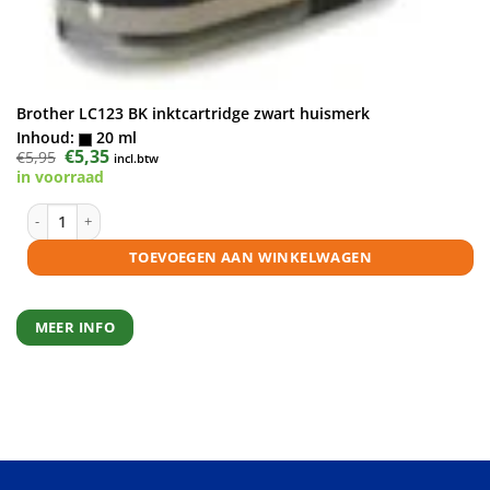
Brother LC123 BK inktcartridge zwart huismerk
Inhoud:
20 ml
Oorspronkelijke
€
5,35
Huidige
€
5,95
incl.btw
prijs
prijs
in voorraad
was:
is:
€5,95.
€5,35.
Brother LC123 BK inktcartridge zwart huismerk aantal
TOEVOEGEN AAN WINKELWAGEN
MEER INFO