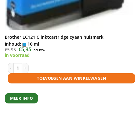
Brother LC121 C inktcartridge cyaan huismerk
Inhoud:
10 ml
Oorspronkelijke
€
5,35
Huidige
€
5,95
incl.btw
prijs
prijs
in voorraad
was:
is:
€5,95.
€5,35.
Brother LC121 C inktcartridge cyaan huismerk aantal
TOEVOEGEN AAN WINKELWAGEN
MEER INFO