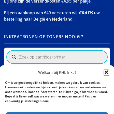
Bij ons zijn de verzendkosten €4,95 per pakje.
Bij een aankoop van €49 versturen wij
GRATIS
uw
bestelling naar België en Nederland.
INKTPATRONEN OF TONERS NODIG ?
Products
search
Welkom bij KHL Inkt !
Winkelinformatie
Om je zo goed mogelijk te helpen, maken we gebruik van cookies.
Activity Invest BV - KHL, Kempische Steenweg 274
Hiermee onthouden we bijvoorbeeld je voorkeuren en verbeteren we
3500 Hasselt - België BE0862447190
onze webshop. Door op 'Accepteren' te klikken ga je hiermee akkoord.
Bepaal je liever zelf wat we wel en niet mogen meten? Pas dan
Bel ons nu:
+32 11 261499
eenvoudig je instellingen aan.
E-mail:
sales@khl-inkt.be