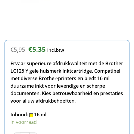
Oorspronkelijke
Huidige
€
5,35
€
5,95
incl.btw
prijs
prijs
was:
is:
Ervaar superieure afdrukkwaliteit met de Brother
€5,95.
€5,35.
LC125 Y gele huismerk inktcartridge. Compatibel
met diverse Brother-printers en biedt 16 ml
duurzame inkt voor levendige en scherpe
documenten. Kies betrouwbaarheid en prestaties
voor al uw afdrukbehoeften.
Inhoud:
16 ml
In voorraad