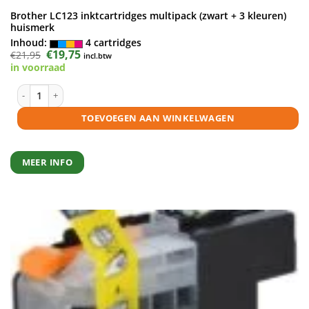
Brother LC123 inktcartridges multipack (zwart + 3 kleuren)
huismerk
Inhoud:
4 cartridges
Oorspronkelijke
€
19,75
Huidige
€
21,95
incl.btw
prijs
prijs
in voorraad
was:
is:
€21,95.
€19,75.
Brother LC123 inktcartridges multipack (zwart + 3 kleuren) huismerk a
TOEVOEGEN AAN WINKELWAGEN
MEER INFO