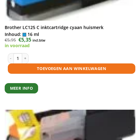
Brother LC125 C inktcartridge cyaan huismerk
Inhoud:
16 ml
Oorspronkelijke
€
5,35
Huidige
€
5,95
incl.btw
prijs
prijs
in voorraad
was:
is:
€5,95.
€5,35.
Brother LC125 C inktcartridge cyaan huismerk aantal
TOEVOEGEN AAN WINKELWAGEN
MEER INFO