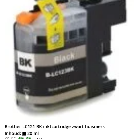
Brother LC121 BK inktcartridge zwart huismerk
Inhoud:
20 ml
Oorspronkelijke
€
5,35
Huidige
€
5,95