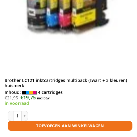
Brother LC121 inktcartridges multipack (zwart + 3 kleuren)
huismerk
Inhoud:
4 cartridges
Oorspronkelijke
€
19,75
Huidige
€
21,95
incl.btw
prijs
prijs
in voorraad
was:
is:
€21,95.
€19,75.
Brother LC121 inktcartridges multipack (zwart + 3 kleuren) huismerk a
TOEVOEGEN AAN WINKELWAGEN