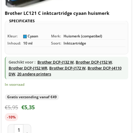
Brother LC121 C inktcartridge cyaan huismerk
SPECIFICATIES
Kleur:
Cyaan
Merk:
Huismerk (compatibel)
Inhoud:
10 ml
Soort:
Inktcartridge
Geschikt voor :
Brother DCP-J132 W
,
Brother DCP-J152 W
,
Brother DCP-J152 WR
,
Brother DCP-J172 W
,
Brother DCP-J4110
DW
,
20 andere printers
In voorraad
Gratis verzending vanaf €49
€
5,95
€
5,35
-10%
Brother LC121 C inktcartridge cyaan huismerk aantal