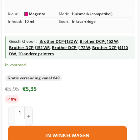
Kleur:
Magenta
Merk:
Huismerk (compatibel)
Inhoud:
10 ml
Soort:
Inktcartridge
Geschikt voor :
Brother DCP-J132 W
,
Brother DCP-J152 W
,
Brother DCP-J152 WR
,
Brother DCP-J172 W
,
Brother DCP-J4110
DW
,
20 andere printers
In voorraad
Gratis verzending vanaf €49
€
5,95
€
5,35
-10%
Brother LC121 M inktcartridge magenta huismerk aantal
IN WINKELWAGEN