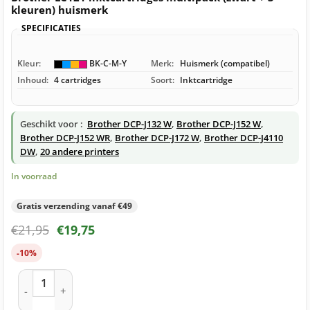
kleuren) huismerk
SPECIFICATIES
Kleur:
BK-C-M-Y
Merk:
Huismerk (compatibel)
Inhoud:
4 cartridges
Soort:
Inktcartridge
Geschikt voor :
Brother DCP-J132 W
,
Brother DCP-J152 W
,
Brother DCP-J152 WR
,
Brother DCP-J172 W
,
Brother DCP-J4110
DW
,
20 andere printers
In voorraad
Gratis verzending vanaf €49
€
21,95
€
19,75
-10%
Brother LC121 inktcartridges multipack (zwart + 3 kleuren) 