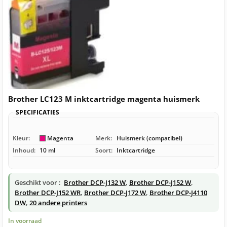
Brother LC123 M inktcartridge magenta huismerk
SPECIFICATIES
Kleur:
Magenta
Merk:
Huismerk (compatibel)
Inhoud:
10 ml
Soort:
Inktcartridge
Geschikt voor :
Brother DCP-J132 W
,
Brother DCP-J152 W
,
Brother DCP-J152 WR
,
Brother DCP-J172 W
,
Brother DCP-J4110
DW
,
20 andere printers
In voorraad