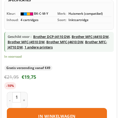
SPECIFICATIES
Kleur:
BK-C-M-Y
Merk:
Huismerk (compatibel)
Inhoud:
4 cartridges
Soort:
Inktcartridge
Geschikt voor :
Brother DCP-J4110 DW
,
Brother MFC-J4410 DW
,
Brother MFC-J4510 DW
,
Brother MFC-J4610 DW
,
Brother MFC-
J4710 DW
,
1 andere printers
In voorraad
Gratis verzending vanaf €49
€
21,95
€
19,75
-10%
Brother LC127 / LC125 inktcartridges multipack (zwart + 3 k
IN WINKELWAGEN