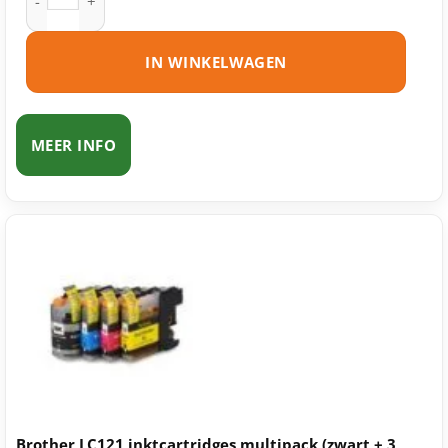
IN WINKELWAGEN
MEER INFO
Brother LC121 inktcartridges multipack (zwart + 3