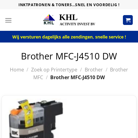
Skip
INKTPATRONEN & TONERS...SNEL EN VOORDELIG !
to
content
Wij versturen dagelijks alle zendingen, snelle service !
Brother MFC-J4510 DW
Home
/
Zoek op Printertype
/
Brother
/
Brother
MFC
/
Brother MFC-J4510 DW