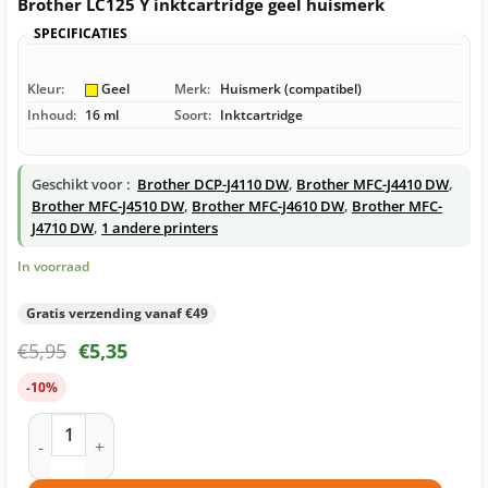
Brother LC125 Y inktcartridge geel huismerk
SPECIFICATIES
Kleur:
Geel
Merk:
Huismerk (compatibel)
Inhoud:
16 ml
Soort:
Inktcartridge
Geschikt voor :
Brother DCP-J4110 DW
,
Brother MFC-J4410 DW
,
Brother MFC-J4510 DW
,
Brother MFC-J4610 DW
,
Brother MFC-
J4710 DW
,
1 andere printers
In voorraad
Gratis verzending vanaf €49
€
5,95
€
5,35
-10%
Brother LC125 Y inktcartridge geel huismerk aantal