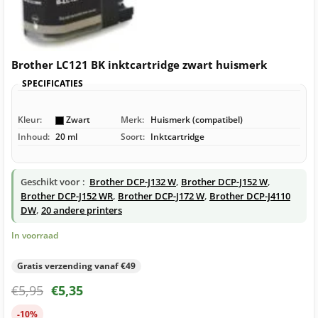
Brother LC121 BK inktcartridge zwart huismerk
SPECIFICATIES
Kleur:
Zwart
Merk:
Huismerk (compatibel)
Inhoud:
20 ml
Soort:
Inktcartridge
Geschikt voor :
Brother DCP-J132 W
,
Brother DCP-J152 W
,
Brother DCP-J152 WR
,
Brother DCP-J172 W
,
Brother DCP-J4110
DW
,
20 andere printers
In voorraad
Gratis verzending vanaf €49
€
5,95
€
5,35
-10%