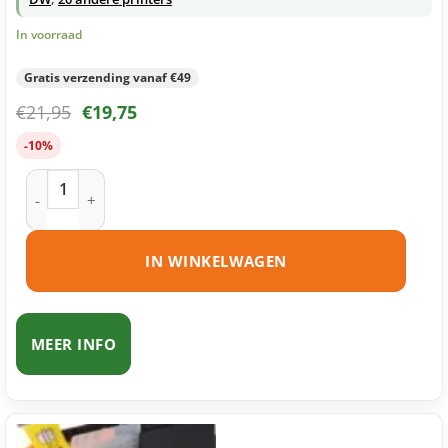
In voorraad
Gratis verzending vanaf €49
€
21,95
€
19,75
-10%
Brother LC123 inktcartridges multipack (zwart + 3 kleuren) 
IN WINKELWAGEN
MEER INFO