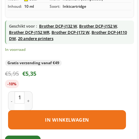
Inhoud:
10 ml
Soort:
Inktcartridge
Geschikt voor :
Brother DCP-J132 W
,
Brother DCP-J152 W
,
Brother DCP-J152 WR
,
Brother DCP-J172 W
,
Brother DCP-J4110
DW
,
20 andere printers
In voorraad
Gratis verzending vanaf €49
€
5,95
€
5,35
-10%
Brother LC121 Y inktcartridge geel huismerk aantal
IN WINKELWAGEN