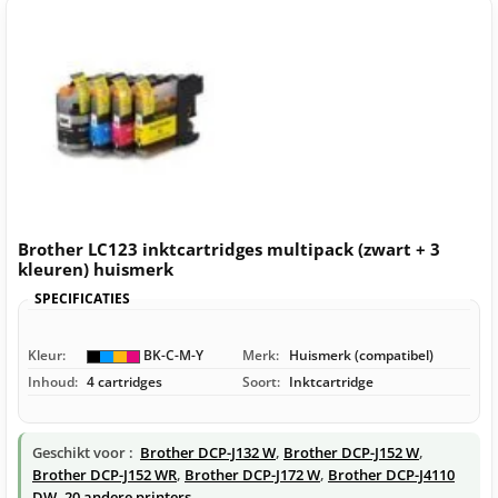
Brother LC123 inktcartridges multipack (zwart + 3
kleuren) huismerk
SPECIFICATIES
Kleur:
BK-C-M-Y
Merk:
Huismerk (compatibel)
Inhoud:
4 cartridges
Soort:
Inktcartridge
Geschikt voor :
Brother DCP-J132 W
,
Brother DCP-J152 W
,
Brother DCP-J152 WR
,
Brother DCP-J172 W
,
Brother DCP-J4110
DW
,
20 andere printers