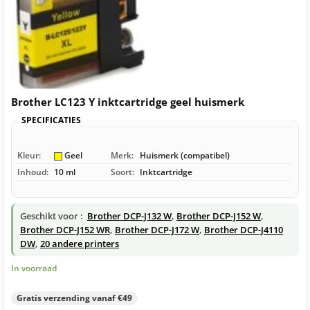
Brother LC123 Y inktcartridge geel huismerk
SPECIFICATIES
Kleur:
Geel
Merk:
Huismerk (compatibel)
Inhoud:
10 ml
Soort:
Inktcartridge
Geschikt voor :
Brother DCP-J132 W
,
Brother DCP-J152 W
,
Brother DCP-J152 WR
,
Brother DCP-J172 W
,
Brother DCP-J4110
DW
,
20 andere printers
In voorraad
Gratis verzending vanaf €49