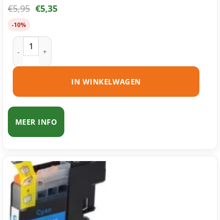
€
5,95
€
5,35
-10%
Brother LC123 Y inktcartridge geel huismerk aantal
IN WINKELWAGEN
MEER INFO