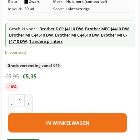
Kleur:
Zwart
Merk:
Huismerk (compatibel)
Inhoud:
30 ml
Soort:
Inktcartridge
Geschikt voor :
Brother DCP-J4110 DW
,
Brother MFC-J4410 DW
,
Brother MFC-J4510 DW
,
Brother MFC-J4610 DW
,
Brother MFC-
J4710 DW
,
1 andere printers
In voorraad
Gratis verzending vanaf €49
€
5,95
€
5,35
-10%
Brother LC127 BK inktcartridge zwart huismerk aantal
IN WINKELWAGEN