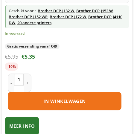
Geschikt voor :
Brother DCP-J132 W
,
Brother DCP-J152 W
,
Brother DCP-J152 WR
,
Brother DCP-J172 W
,
Brother DCP-J4110
DW
,
20 andere printers
In voorraad
Gratis verzending vanaf €49
€
5,95
€
5,35
-10%
Brother LC123 BK inktcartridge zwart huismerk aantal
IN WINKELWAGEN
MEER INFO