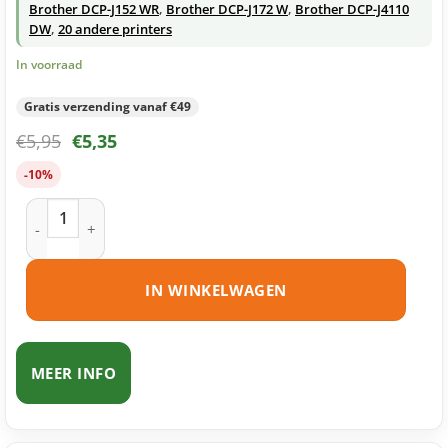
Brother DCP-J152 WR
,
Brother DCP-J172 W
,
Brother DCP-J4110
DW
,
20 andere printers
In voorraad
Gratis verzending vanaf €49
€
5,95
€
5,35
-10%
Brother LC123 C inktcartridge cyaan huismerk aantal
IN WINKELWAGEN
MEER INFO