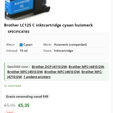
Brother LC125 C inktcartridge cyaan huismerk
SPECIFICATIES
Kleur:
Cyaan
Merk:
Huismerk (compatibel)
Inhoud:
16 ml
Soort:
Inktcartridge
Geschikt voor :
Brother DCP-J4110 DW
,
Brother MFC-J4410 DW
,
Brother MFC-J4510 DW
,
Brother MFC-J4610 DW
,
Brother MFC-
J4710 DW
,
1 andere printers
In voorraad
Gratis verzending vanaf €49
€
5,95
€
5,35