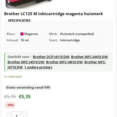
Brother LC125 M inktcartridge magenta huismerk
SPECIFICATIES
Kleur:
Magenta
Merk:
Huismerk (compatibel)
Inhoud:
16 ml
Soort:
Inktcartridge
Geschikt voor :
Brother DCP-J4110 DW
,
Brother MFC-J4410 DW
,
Brother MFC-J4510 DW
,
Brother MFC-J4610 DW
,
Brother MFC-
J4710 DW
,
1 andere printers
In voorraad
Gratis verzending vanaf €49
€
5,95
€
5,35
-10%
Brother LC125 M inktcartridge magenta huismerk aantal