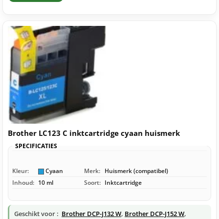
Brother LC123 C inktcartridge cyaan huismerk
SPECIFICATIES
Kleur:
Cyaan
Merk:
Huismerk (compatibel)
Inhoud:
10 ml
Soort:
Inktcartridge
Geschikt voor :
Brother DCP-J132 W
,
Brother DCP-J152 W
,