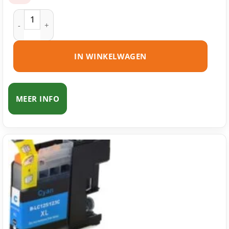
Brother LC121 BK inktcartridge zwart huismerk aantal
IN WINKELWAGEN
MEER INFO