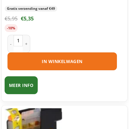
Gratis verzending vanaf €49
€
5,95
€
5,35
-10%
Brother LC123 M inktcartridge magenta huismerk aantal
IN WINKELWAGEN
MEER INFO