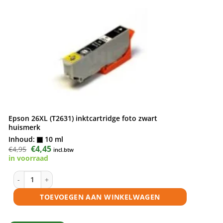
Epson 26XL (T2631) inktcartridge foto zwart
huismerk
Inhoud:
10 ml
Oorspronkelijke
€
4,45
Huidige
€
4,95
incl.btw
prijs
prijs
in voorraad
was:
is:
€4,95.
€4,45.
Epson 26XL (T2631) inktcartridge foto zwart huismerk aantal
TOEVOEGEN AAN WINKELWAGEN