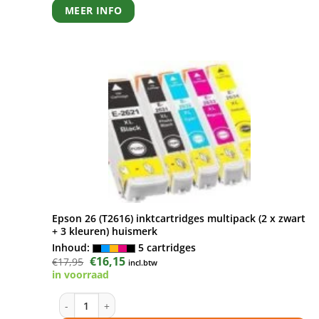
MEER INFO
Epson 26 (T2616) inktcartridges multipack (2 x zwart
+ 3 kleuren) huismerk
Inhoud:
5 cartridges
Oorspronkelijke
€
16,15
Huidige
€
17,95
incl.btw
prijs
prijs
in voorraad
was:
is:
€17,95.
€16,15.
Epson 26 (T2616) inktcartridges multipack (2 x zwart + 3