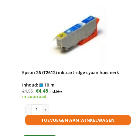
Epson 26 (T2612) inktcartridge cyaan huismerk
Inhoud:
10 ml
Oorspronkelijke
€
4,45
Huidige
€
4,95
incl.btw
prijs
prijs
in voorraad
was:
is:
€4,95.
€4,45.
Epson 26 (T2612) inktcartridge cyaan huismerk aantal
TOEVOEGEN AAN WINKELWAGEN