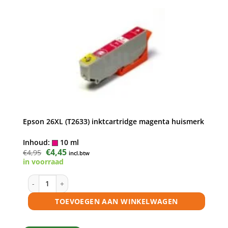
Epson 26XL (T2633) inktcartridge magenta huismerk
Inhoud:
10 ml
Oorspronkelijke
€
4,45
Huidige
€
4,95
incl.btw
prijs
prijs
in voorraad
was:
is:
€4,95.
€4,45.
Epson 26XL (T2633) inktcartridge magenta huismerk aantal
TOEVOEGEN AAN WINKELWAGEN