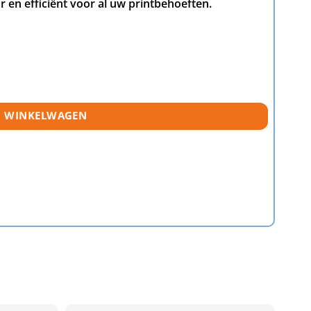
 en efficiënt voor al uw printbehoeften.
 kleuren) huismerk aantal
N WINKELWAGEN