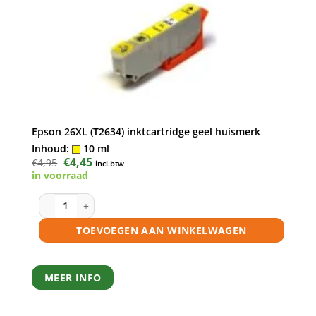
Epson 26XL (T2634) inktcartridge geel huismerk
Inhoud:
10 ml
Oorspronkelijke
€
4,45
Huidige
€
4,95
incl.btw
prijs
prijs
in voorraad
was:
is:
€4,95.
€4,45.
Epson 26XL (T2634) inktcartridge geel huismerk aantal
TOEVOEGEN AAN WINKELWAGEN
MEER INFO