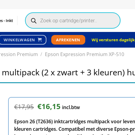
Products
search
s - Inkt
Wij versturen dagelijks
WINKELWAGEN
AFREKENEN
ression Premium
/
Epson Expression Premium XP-510
 multipack (2 x zwart + 3 kleuren) 
Oorspronkelijke
€
16,15
Huidige
€
17,95
incl.btw
prijs
prijs
was:
is:
Epson 26 (T2636) inktcartridges multipack voor leven
€17,95.
€16,15.
kleuren cartridges. Compatibel met diverse Epson-pr