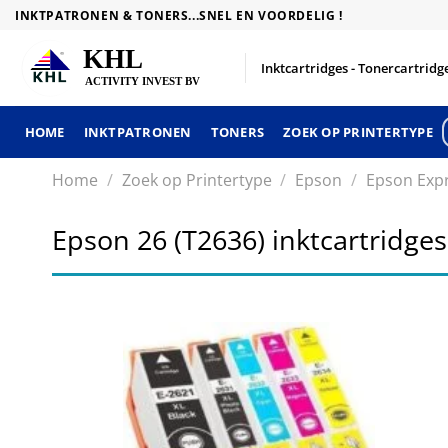
Skip
INKTPATRONEN & TONERS...SNEL EN VOORDELIG !
to
content
Inktcartridges - Tonercartridge
HOME
INKTPATRONEN
TONERS
ZOEK OP PRINTERTYPE
Home
/
Zoek op Printertype
/
Epson
/
Epson Exp
Epson 26 (T2636) inktcartridges