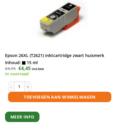
Epson 26XL (T2621) inktcartridge zwart huismerk
Inhoud:
15 ml
Oorspronkelijke
€
4,45
Huidige
€
4,95
incl.btw
prijs
prijs
in voorraad
was:
is:
€4,95.
€4,45.
Epson 26XL (T2621) inktcartridge zwart huismerk aantal
TOEVOEGEN AAN WINKELWAGEN
MEER INFO