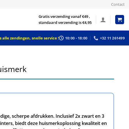
Contact
Gratis verzending vanaf €49 ,
standaard verzending is €4,95
 alle zendingen, snelle service !
10:00 - 18:00
+32 11 261499
huismerk
dige, scherpe afdrukken. Inclusief 2x zwart en 3
inters, biedt deze huismerkoplossing kwaliteit en