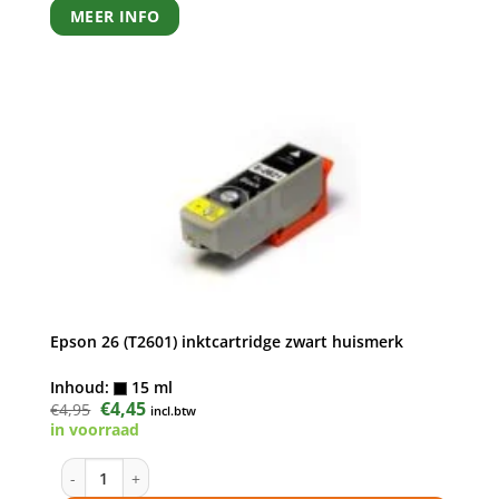
MEER INFO
Epson 26 (T2601) inktcartridge zwart huismerk
Inhoud:
15 ml
Oorspronkelijke
€
4,45
Huidige
€
4,95
incl.btw
prijs
prijs
in voorraad
was:
is:
€4,95.
€4,45.
 kleuren) huismerk aantal
Epson 26 (T2601) inktcartridge zwart huismerk aantal