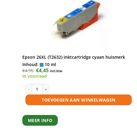
Epson 26XL (T2632) inktcartridge cyaan huismerk
Inhoud:
10 ml
Oorspronkelijke
€
4,45
Huidige
€
4,95
incl.btw
prijs
prijs
in voorraad
was:
is:
€4,95.
€4,45.
Epson 26XL (T2632) inktcartridge cyaan huismerk aantal
TOEVOEGEN AAN WINKELWAGEN
MEER INFO