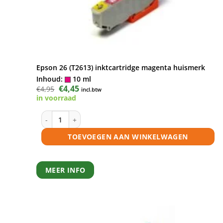
Epson 26 (T2613) inktcartridge magenta huismerk
Inhoud:
10 ml
Oorspronkelijke
€
4,45
Huidige
€
4,95
incl.btw
prijs
prijs
in voorraad
was:
is:
€4,95.
€4,45.
Epson 26 (T2613) inktcartridge magenta huismerk aanta
TOEVOEGEN AAN WINKELWAGEN
MEER INFO