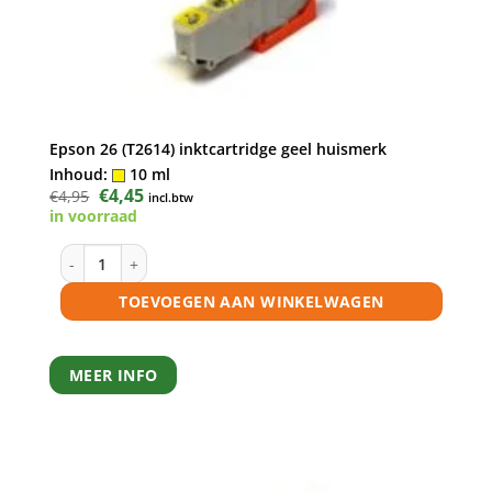
Epson 26 (T2614) inktcartridge geel huismerk
Inhoud:
10 ml
Oorspronkelijke
€
4,45
Huidige
€
4,95
incl.btw
prijs
prijs
in voorraad
was:
is:
€4,95.
€4,45.
l
Epson 26 (T2614) inktcartridge geel huismerk aantal
TOEVOEGEN AAN WINKELWAGEN
MEER INFO