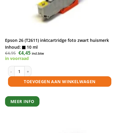
Epson 26 (T2611) inktcartridge foto zwart huismerk
Inhoud:
10 ml
Oorspronkelijke
€
4,45
Huidige
€
4,95
incl.btw
prijs
prijs
in voorraad
was:
is:
€4,95.
€4,45.
Epson 26 (T2611) inktcartridge foto zwart huismerk aantal
TOEVOEGEN AAN WINKELWAGEN
MEER INFO