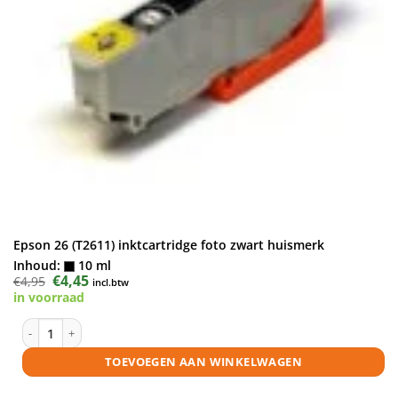
Epson 26 (T2611) inktcartridge foto zwart huismerk
Inhoud:
10 ml
Oorspronkelijke
€
4,45
Huidige
€
4,95
incl.btw
prijs
prijs
in voorraad
was:
is:
€4,95.
€4,45.
Epson 26 (T2611) inktcartridge foto zwart huismerk aantal
TOEVOEGEN AAN WINKELWAGEN