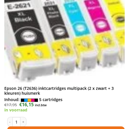
Epson 26 (T2636) inktcartridges multipack (2 x zwart + 3
kleuren) huismerk
Inhoud:
5 cartridges
Oorspronkelijke
€
16,15
Huidige
€
17,95
incl.btw
prijs
prijs
in voorraad
was:
is:
€17,95.
€16,15.
Epson 26 (T2636) inktcartridges multipack (2 x zwart + 3 kleuren) huis