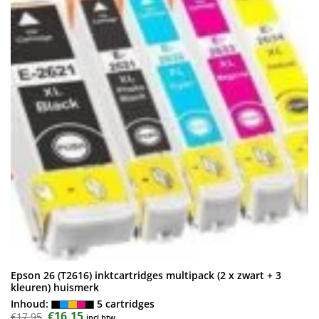
Epson 26 (T2616) inktcartridges multipack (2 x zwart + 3
kleuren) huismerk
Inhoud:
5 cartridges
Oorspronkelijke
€
16,15
Huidige
€
17,95
incl.btw