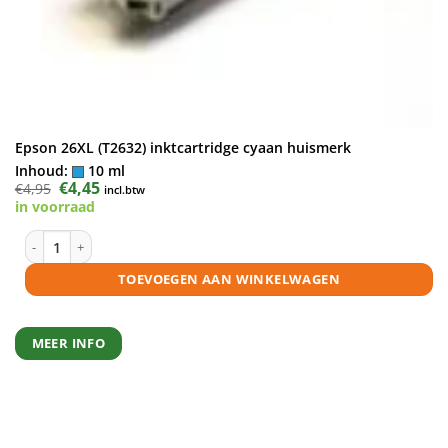
Epson 26XL (T2632) inktcartridge cyaan huismerk
Inhoud:
10 ml
Oorspronkelijke
€
4,45
Huidige
€
4,95
incl.btw
prijs
prijs
in voorraad
was:
is:
€4,95.
€4,45.
Epson 26XL (T2632) inktcartridge cyaan huismerk aantal
TOEVOEGEN AAN WINKELWAGEN
MEER INFO