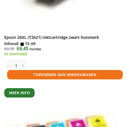
Epson 26XL (T2621) inktcartridge zwart huismerk
Inhoud:
15 ml
Oorspronkelijke
€
4,45
Huidige
€
4,95
incl.btw
prijs
prijs
in voorraad
was:
is:
€4,95.
€4,45.
Epson 26XL (T2621) inktcartridge zwart huismerk aantal
TOEVOEGEN AAN WINKELWAGEN
MEER INFO