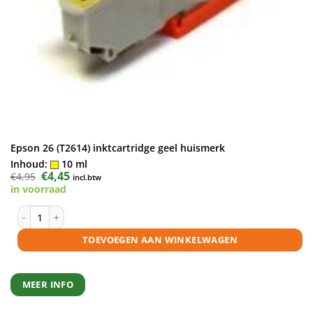
Epson 26 (T2614) inktcartridge geel huismerk
Inhoud:
10 ml
Oorspronkelijke
€
4,45
Huidige
€
4,95
incl.btw
prijs
prijs
in voorraad
was:
is:
€4,95.
€4,45.
Epson 26 (T2614) inktcartridge geel huismerk aantal
TOEVOEGEN AAN WINKELWAGEN
MEER INFO