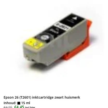
Epson 26 (T2601) inktcartridge zwart huismerk
Inhoud:
15 ml
Oorspronkelijke
€
4,45
Huidige
€
4,95
incl.btw