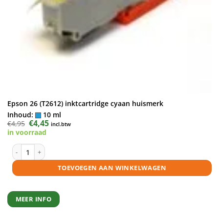
Epson 26 (T2612) inktcartridge cyaan huismerk
Inhoud:
10 ml
Oorspronkelijke
€
4,45
Huidige
€
4,95
incl.btw
prijs
prijs
in voorraad
was:
is:
€4,95.
€4,45.
Epson 26 (T2612) inktcartridge cyaan huismerk aantal
TOEVOEGEN AAN WINKELWAGEN
MEER INFO