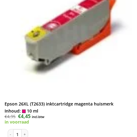
Epson 26XL (T2633) inktcartridge magenta huismerk
Inhoud:
10 ml
Oorspronkelijke
€
4,45
Huidige
€
4,95
incl.btw
prijs
prijs
in voorraad
was:
is:
€4,95.
€4,45.
Epson 26XL (T2633) inktcartridge magenta huismerk aantal