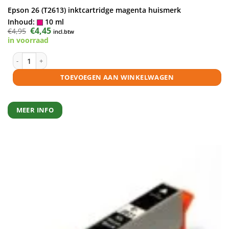
Epson 26 (T2613) inktcartridge magenta huismerk
Inhoud:
10 ml
Oorspronkelijke
€
4,45
Huidige
€
4,95
incl.btw
prijs
prijs
in voorraad
was:
is:
€4,95.
€4,45.
Epson 26 (T2613) inktcartridge magenta huismerk aantal
TOEVOEGEN AAN WINKELWAGEN
MEER INFO