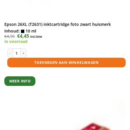
Epson 26XL (T2631) inktcartridge foto zwart huismerk
Inhoud:
10 ml
Oorspronkelijke
€
4,45
Huidige
€
4,95
incl.btw
prijs
prijs
in voorraad
was:
is:
€4,95.
€4,45.
Epson 26XL (T2631) inktcartridge foto zwart huismerk aantal
TOEVOEGEN AAN WINKELWAGEN
MEER INFO