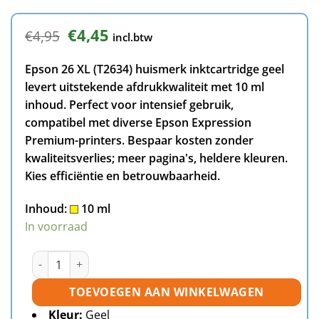
Oorspronkelijke
Huidige
€
4,45
€
4,95
incl.btw
prijs
prijs
was:
is:
Epson 26 XL (T2634) huismerk inktcartridge geel
€4,95.
€4,45.
levert uitstekende afdrukkwaliteit met 10 ml
inhoud. Perfect voor intensief gebruik,
compatibel met diverse Epson Expression
Premium-printers. Bespaar kosten zonder
kwaliteitsverlies; meer pagina's, heldere kleuren.
Kies efficiëntie en betrouwbaarheid.
Inhoud:
10 ml
In voorraad
Epson 26XL (T2634) inktcartridge geel huismerk aantal
TOEVOEGEN AAN WINKELWAGEN
Kleur:
Geel