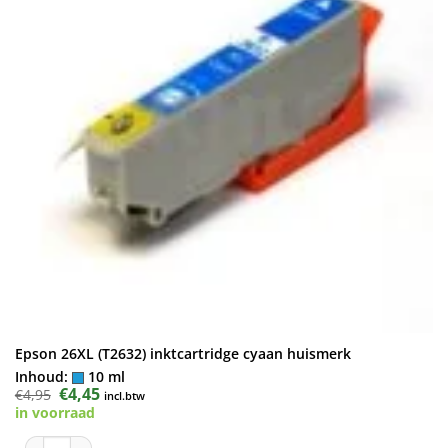
Epson 26XL (T2632) inktcartridge cyaan huismerk
Inhoud:
10 ml
Oorspronkelijke
€
4,45
Huidige
€
4,95
incl.btw
prijs
prijs
in voorraad
was:
is:
€4,95.
€4,45.
Epson 26XL (T2632) inktcartridge cyaan huismerk aantal