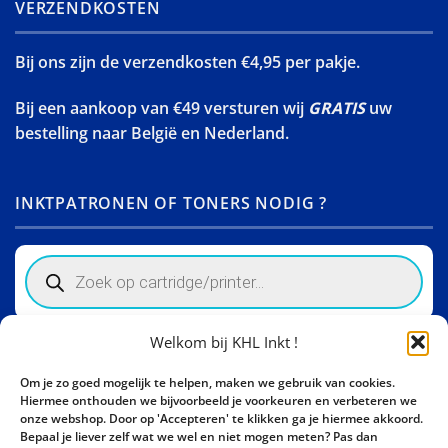
VERZENDKOSTEN
Bij ons zijn de verzendkosten €4,95 per pakje.
Bij een aankoop van €49 versturen wij
GRATIS
uw
bestelling naar België en Nederland.
INKTPATRONEN OF TONERS NODIG ?
Products
search
Welkom bij KHL Inkt !
Winkelinformatie
Om je zo goed mogelijk te helpen, maken we gebruik van cookies.
Activity Invest BV - KHL, Kempische Steenweg 274
Hiermee onthouden we bijvoorbeeld je voorkeuren en verbeteren we
3500 Hasselt - België BE0862447190
onze webshop. Door op 'Accepteren' te klikken ga je hiermee akkoord.
Bepaal je liever zelf wat we wel en niet mogen meten? Pas dan