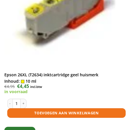
Epson 26XL (T2634) inktcartridge geel huismerk
Inhoud:
10 ml
Oorspronkelijke
€
4,45
Huidige
€
4,95
incl.btw
prijs
prijs
in voorraad
was:
is:
€4,95.
€4,45.
Epson 26XL (T2634) inktcartridge geel huismerk aantal
TOEVOEGEN AAN WINKELWAGEN