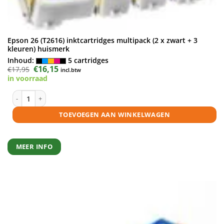
Epson 26 (T2616) inktcartridges multipack (2 x zwart + 3
kleuren) huismerk
Inhoud:
5 cartridges
Oorspronkelijke
€
16,15
Huidige
€
17,95
incl.btw
prijs
prijs
in voorraad
was:
is:
€17,95.
€16,15.
Epson 26 (T2616) inktcartridges multipack (2 x zwart + 3 kleuren) huis
TOEVOEGEN AAN WINKELWAGEN
MEER INFO