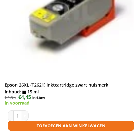
Epson 26XL (T2621) inktcartridge zwart huismerk
Inhoud:
15 ml
Oorspronkelijke
€
4,45
Huidige
€
4,95
incl.btw
prijs
prijs
in voorraad
was:
is:
€4,95.
€4,45.
Epson 26XL (T2621) inktcartridge zwart huismerk aantal
TOEVOEGEN AAN WINKELWAGEN