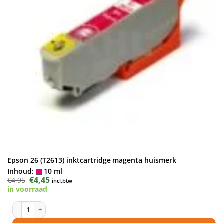
Epson 26 (T2613) inktcartridge magenta huismerk
Inhoud:
10 ml
Oorspronkelijke
€
4,45
Huidige
€
4,95
incl.btw
prijs
prijs
in voorraad
was:
is:
€4,95.
€4,45.
Epson 26 (T2613) inktcartridge magenta huismerk aantal