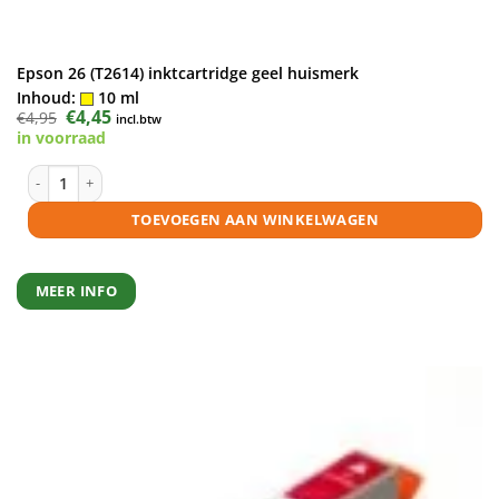
Epson 26 (T2614) inktcartridge geel huismerk
Inhoud:
10 ml
Oorspronkelijke
€
4,45
Huidige
€
4,95
incl.btw
prijs
prijs
in voorraad
was:
is:
€4,95.
€4,45.
Epson 26 (T2614) inktcartridge geel huismerk aantal
TOEVOEGEN AAN WINKELWAGEN
MEER INFO