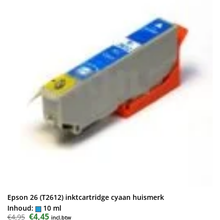
Epson 26 (T2612) inktcartridge cyaan huismerk
Inhoud:
10 ml
Oorspronkelijke
€
4,45
Huidige
€
4,95
incl.btw