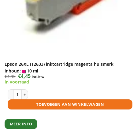
Epson 26XL (T2633) inktcartridge magenta huismerk
Inhoud:
10 ml
Oorspronkelijke
€
4,45
Huidige
€
4,95
incl.btw
prijs
prijs
in voorraad
was:
is:
€4,95.
€4,45.
Epson 26XL (T2633) inktcartridge magenta huismerk aantal
TOEVOEGEN AAN WINKELWAGEN
MEER INFO