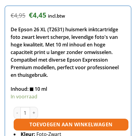
Oorspronkelijke
Huidige
€
4,45
€
4,95
incl.btw
prijs
prijs
was:
is:
De Epson 26 XL (T2631) huismerk inktcartridge
€4,95.
€4,45.
foto zwart levert scherpe, levendige foto's van
hoge kwaliteit. Met 10 ml inhoud en hoge
capaciteit print u langer zonder omwisselen.
Compatibel met diverse Epson Expression
Premium modellen, perfect voor professioneel
en thuisgebruik.
Inhoud:
10 ml
In voorraad
Epson 26XL (T2631) inktcartridge foto zwart huismerk aan
TOEVOEGEN AAN WINKELWAGEN
Kleur:
Foto-Zwart