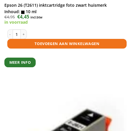
Epson 26 (T2611) inktcartridge foto zwart huismerk
Inhoud:
10 ml
Oorspronkelijke
€
4,45
Huidige
€
4,95
incl.btw
prijs
prijs
in voorraad
was:
is:
€4,95.
€4,45.
Epson 26 (T2611) inktcartridge foto zwart huismerk aantal
TOEVOEGEN AAN WINKELWAGEN
MEER INFO