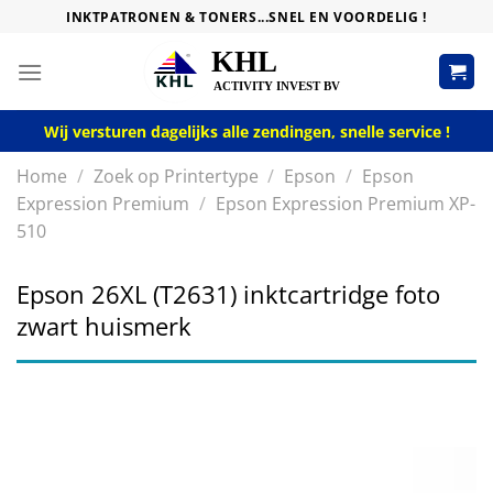
Skip
INKTPATRONEN & TONERS...SNEL EN VOORDELIG !
to
content
Wij versturen dagelijks alle zendingen, snelle service !
Home
/
Zoek op Printertype
/
Epson
/
Epson
Expression Premium
/
Epson Expression Premium XP-
510
Epson 26XL (T2631) inktcartridge foto
zwart huismerk