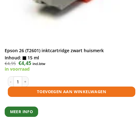
Epson 26 (T2601) inktcartridge zwart huismerk
Inhoud:
15 ml
Oorspronkelijke
€
4,45
Huidige
€
4,95
incl.btw
prijs
prijs
in voorraad
was:
is:
€4,95.
€4,45.
Epson 26 (T2601) inktcartridge zwart huismerk aantal
TOEVOEGEN AAN WINKELWAGEN
MEER INFO