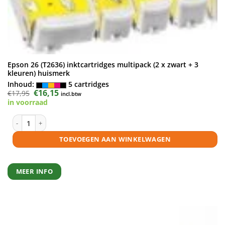
Epson 26 (T2636) inktcartridges multipack (2 x zwart + 3
kleuren) huismerk
Inhoud:
5 cartridges
Oorspronkelijke
€
16,15
Huidige
€
17,95
incl.btw
prijs
prijs
in voorraad
was:
is:
€17,95.
€16,15.
Epson 26 (T2636) inktcartridges multipack (2 x zwart + 3 kleuren) huis
TOEVOEGEN AAN WINKELWAGEN
MEER INFO