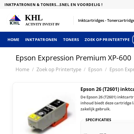
Skip
INKTPATRONEN & TONERS...SNEL EN VOORDELIG !
to
content
Inktcartridges - Tonercartridge
HOME
INKTPATRONEN
TONERS
ZOEK OP PRINTERTYPE
Epson Expression Premium XP-600
Home
/
Zoek op Printertype
/
Epson
/
Epson Exp
Epson 26 (T2601) inkt
De Epson 26 (T2601) inktcart
inhoud biedt deze cartridge l
zakelijk gebruik.
SPECIFICATIES