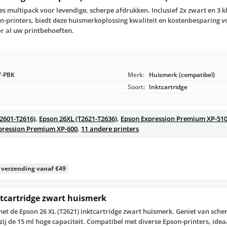
es multipack voor levendige, scherpe afdrukken. Inclusief 2x zwart en 3 k
-printers, biedt deze huismerkoplossing kwaliteit en kostenbesparing vo
r al uw printbehoeften.
Y-PBK
Merk:
Huismerk (compatibel)
Soort:
Inktcartridge
T2601-T2616)
,
Epson 26XL (T2621-T2636)
,
Epson Expression Premium XP-51
pression Premium XP-600
,
11 andere printers
s verzending vanaf €49
ktcartridge zwart huismerk
 de Epson 26 XL (T2621) inktcartridge zwart huismerk. Geniet van scher
ij de 15 ml hoge capaciteit. Compatibel met diverse Epson-printers, ide