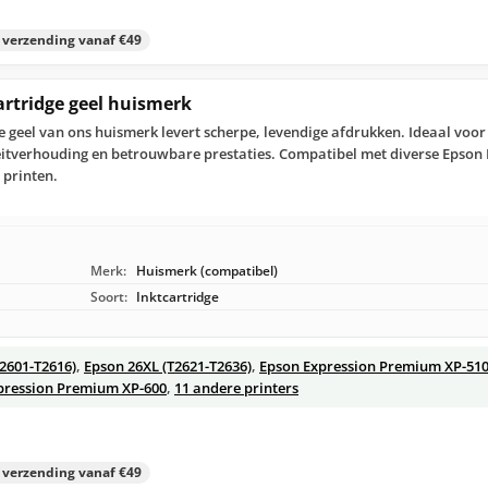
s verzending vanaf €49
artridge geel huismerk
ge geel van ons huismerk levert scherpe, levendige afdrukken. Ideaal voor
teitverhouding en betrouwbare prestaties. Compatibel met diverse Epso
printen.
Merk:
Huismerk (compatibel)
Soort:
Inktcartridge
T2601-T2616)
,
Epson 26XL (T2621-T2636)
,
Epson Expression Premium XP-51
pression Premium XP-600
,
11 andere printers
s verzending vanaf €49