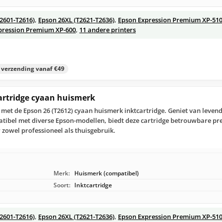
T2601-T2616)
,
Epson 26XL (T2621-T2636)
,
Epson Expression Premium XP-51
pression Premium XP-600
,
11 andere printers
s verzending vanaf €49
cartridge cyaan huismerk
r met de Epson 26 (T2612) cyaan huismerk inktcartridge. Geniet van leven
patibel met diverse Epson-modellen, biedt deze cartridge betrouwbare pre
r zowel professioneel als thuisgebruik.
Merk:
Huismerk (compatibel)
Soort:
Inktcartridge
T2601-T2616)
,
Epson 26XL (T2621-T2636)
,
Epson Expression Premium XP-51