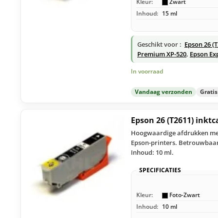
Kleur:
Zwart
Inhoud:
15 ml
Geschikt voor :
Epson 26 (
Premium XP-520
,
Epson Ex
In voorraad
Vandaag verzonden
Grati
Epson 26 (T2611) inktc
Hoogwaardige afdrukken met 
Epson-printers. Betrouwbaar 
Inhoud: 10 ml.
SPECIFICATIES
Kleur:
Foto-Zwart
Inhoud:
10 ml