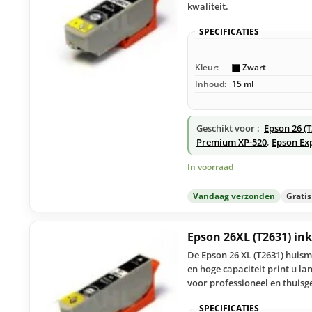
kwaliteit.
SPECIFICATIES
Kleur:
Zwart
Inhoud:
15 ml
Geschikt voor :
Epson 26 (
Premium XP-520
,
Epson Ex
In voorraad
Vandaag verzonden
Grati
Epson 26XL (T2631) in
De Epson 26 XL (T2631) huisme
en hoge capaciteit print u 
voor professioneel en thuisg
SPECIFICATIES