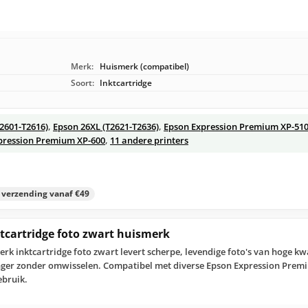
Merk:
Huismerk (compatibel)
Soort:
Inktcartridge
T2601-T2616)
,
Epson 26XL (T2621-T2636)
,
Epson Expression Premium XP-51
pression Premium XP-600
,
11 andere printers
s verzending vanaf €49
ktcartridge foto zwart huismerk
rk inktcartridge foto zwart levert scherpe, levendige foto's van hoge kw
langer zonder omwisselen. Compatibel met diverse Epson Expression Prem
ebruik.