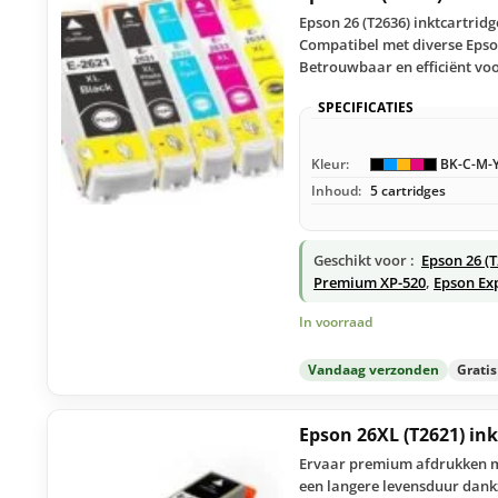
Epson 26 (T2636) inktcartridg
Compatibel met diverse Epson
Betrouwbaar en efficiënt voo
SPECIFICATIES
Kleur:
BK-C-M-
Inhoud:
5 cartridges
Geschikt voor :
Epson 26 (
Premium XP-520
,
Epson Ex
In voorraad
Vandaag verzonden
Grati
Epson 26XL (T2621) in
Ervaar premium afdrukken met
een langere levensduur dankz