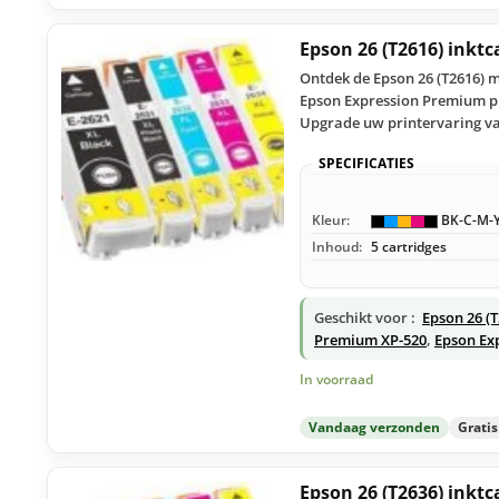
Epson 26 (T2616) inktc
Ontdek de Epson 26 (T2616) m
Epson Expression Premium pri
Upgrade uw printervaring v
SPECIFICATIES
Kleur:
BK-C-M-
Inhoud:
5 cartridges
Geschikt voor :
Epson 26 (
Premium XP-520
,
Epson Ex
In voorraad
Vandaag verzonden
Grati
Epson 26 (T2636) inktc