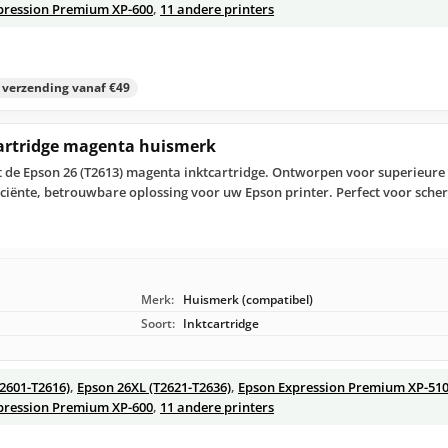
pression Premium XP-600
,
11 andere printers
s verzending vanaf €49
cartridge magenta huismerk
 de Epson 26 (T2613) magenta inktcartridge. Ontworpen voor superieure p
ciënte, betrouwbare oplossing voor uw Epson printer. Perfect voor sche
Merk:
Huismerk (compatibel)
Soort:
Inktcartridge
T2601-T2616)
,
Epson 26XL (T2621-T2636)
,
Epson Expression Premium XP-51
pression Premium XP-600
,
11 andere printers