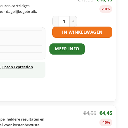
leuren cartridges.
-10%
or dagelijks gebruik.
Epson 26 (T2636) inktcartridges multip
IN WINKELWAGEN
MEER INFO
0
,
Epson Expression
€
4,95
€
4,45
pe, heldere resultaten en
-10%
aal voor kostenbewuste