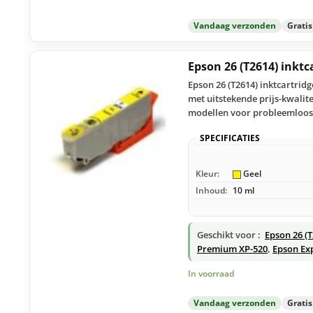
Vandaag verzonden
Grati
Epson 26 (T2614) inktc
Epson 26 (T2614) inktcartrid
met uitstekende prijs-kwali
modellen voor probleemloos 
SPECIFICATIES
Kleur:
Geel
Inhoud:
10 ml
Geschikt voor :
Epson 26 (
Premium XP-520
,
Epson Ex
In voorraad
Vandaag verzonden
Grati