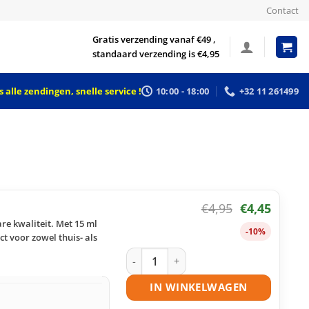
Contact
Gratis verzending vanaf €49 ,
standaard verzending is €4,95
 alle zendingen, snelle service !
10:00 - 18:00
+32 11 261499
€
4,95
€
4,45
re kwaliteit. Met 15 ml
-10%
ct voor zowel thuis- als
Epson 26 (T2601) inktcartridge zwart 
IN WINKELWAGEN