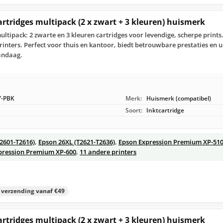
artridges multipack (2 x zwart + 3 kleuren) huismerk
ultipack: 2 zwarte en 3 kleuren cartridges voor levendige, scherpe print
nters. Perfect voor thuis en kantoor, biedt betrouwbare prestaties en 
andaag.
Y-PBK
Merk:
Huismerk (compatibel)
Soort:
Inktcartridge
T2601-T2616)
,
Epson 26XL (T2621-T2636)
,
Epson Expression Premium XP-51
pression Premium XP-600
,
11 andere printers
s verzending vanaf €49
artridges multipack (2 x zwart + 3 kleuren) huismerk