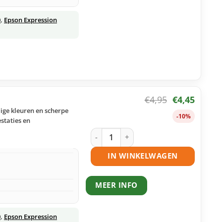
0
,
Epson Expression
€
4,95
€
4,45
dige kleuren en scherpe
-10%
staties en
Epson 26 (T2612) inktcartridge cyaan 
IN WINKELWAGEN
MEER INFO
0
,
Epson Expression