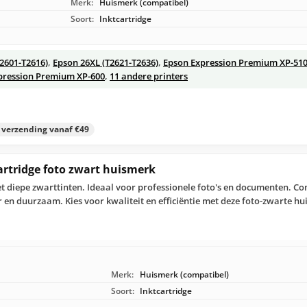
Merk:
Huismerk (compatibel)
Soort:
Inktcartridge
T2601-T2616)
,
Epson 26XL (T2621-T2636)
,
Epson Expression Premium XP-51
pression Premium XP-600
,
11 andere printers
s verzending vanaf €49
artridge foto zwart huismerk
diepe zwarttinten. Ideaal voor professionele foto's en documenten. Co
en duurzaam. Kies voor kwaliteit en efficiëntie met deze foto-zwarte hu
Merk:
Huismerk (compatibel)
Soort:
Inktcartridge