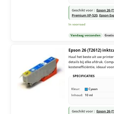
Geschikt voor :
Epson 26 (
Premium XP-520
,
Epson Ex
In voorraad
Vandaag verzonden
Grati
Epson 26 (T2612) inkt
Haal het beste uit uw printe
details bij elke afdruk. Com
kostenefficiëntie, ideaal voo
SPECIFICATIES
Kleur:
Cyaan
Inhoud:
10 ml
Geschikt voor :
Epson 26 (